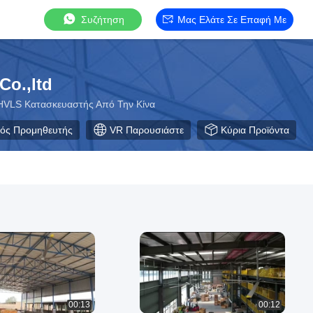
Συζήτηση
Μας Ελάτε Σε Επαφή Με
Co.,ltd
 HVLS Κατασκευαστής Από Την Κίνα
κός Προμηθευτής
VR Παρουσιάστε
Κύρια Προϊόντα
00:13
00:12