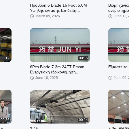
Προβολή 6 Blade 16 Foot 5,0M
Βιομηχανικο
Υψηλής έντασης Επίδειξη
ανεμιστήρε
ανεμιστήρων χαμηλής ταχύτητας
στο ράντσο
March 09, 2026
June 11,
00:12
00:15
6Pcs Blade 7.3m 24FT Pmsm
Είμαστε το
Ενεργειακή εξοικονόμηση
Βιομηχανικός ανεμιστήρας για
June 10, 2025
June 09,
ψύξη και εξαερισμό αέρα
00:36
00:14
τη
2.4Ε
7.3m PMSM