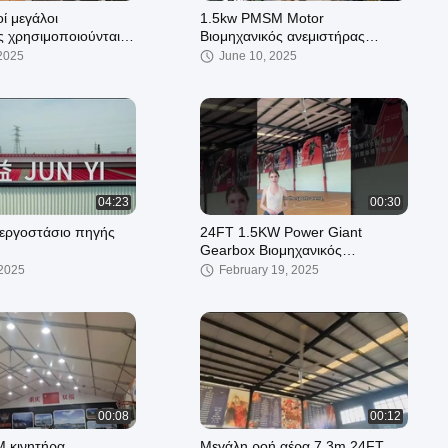
ί μεγάλοι
1.5kw PMSM Motor
ς χρησιμοποιούνται
Βιομηχανικός ανεμιστήρας
.
οροφής για εξαερισμό αποθήκης
 2025
June 10, 2025
και ψύξη αέρα
04:23
00:30
 εργοστάσιο πηγής
24FT 1.5KW Power Giant
Gearbox Βιομηχανικός
ανεμιστήρας οροφής HVLS για
 2025
February 19, 2025
ψύξη αέρα αποθήκης
00:08
00:12
 κινητήρα
Μεγάλη ροή αέρα 7,3m 24FT