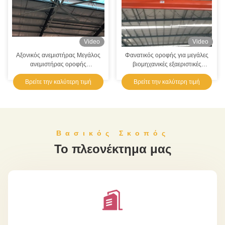
μεγάλη ποσότητα Pmsm εργαστηρίων αποθηκών εμπορευμάτων βιομηχανίας 18ft και αργόστροφος ανώτατος ανεμιστήρας για τον εξαερισμό
Video
Video
Αξονικός ανεμιστήρας Μεγάλος
Φανατικός οροφής για μεγάλες
ανεμιστήρας οροφής
βιομηχανικές εξαεριστικές
βιομηχανικού τύπου Hvls με
επιλογές προσαρμογής και
Βρείτε την καλύτερη τιμή
Βρείτε την καλύτερη τιμή
διάμετρο 7,3m υλικό λεπίδας
τοποθέτησης
κράματος Al-Mg
Βασικός Σκοπός
Το πλεονέκτημα μας