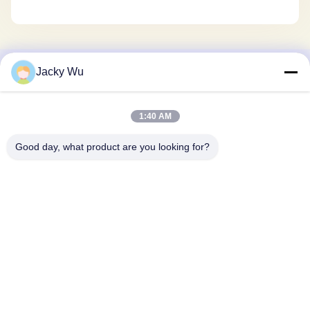
Jacky Wu
Γρήγορη επικοινωνία
Διεύθυνση
1:40 AM
- Όχι, όχι, όχι.5, κτίριο 11, διεθνές βιομηχανικό λιμάνι Juneng,
Good day, what product are you looking for?
αριθ.117, οδός Nansan, ζώνη οικονομικής ανάπτυξης,
περιοχή Longquanyi, Chengdu, επαρχία Sichuan, Κίνα
Τηλεφώνημα
86--13641973820
Ηλεκτρονικό
daisenchina@gmail.com