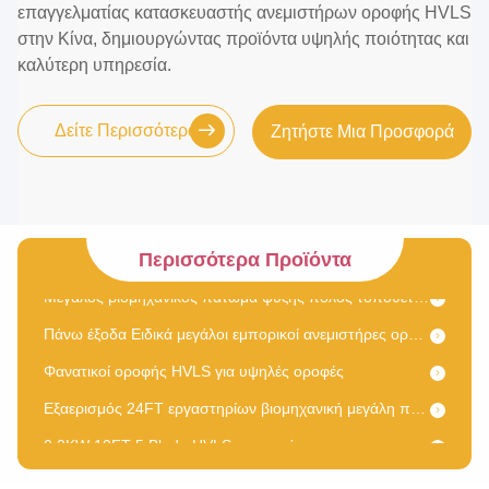
επαγγελματίας κατασκευαστής ανεμιστήρων οροφής HVLS
στην Κίνα, δημιουργώντας προϊόντα υψηλής ποιότητας και
καλύτερη υπηρεσία.
Δείτε Περισσότερα
Ζητήστε Μια Προσφορά
24FT Pmsm αεραγωγός εμπορικού γκαράζ HVLS ανεμιστήρας οροφής
24 ποδιών υπερμεγάλος ηλεκτρικός ανεμιστήρας οροφής HVLS οικιακό
Μεγάλοι ανεμιστήρες HVLS υψηλής απόδοσης για την εφοδιαστική
μεγάλη ποσότητα Pmsm εργαστηρίων αποθηκών εμπορευμάτων βιομηχανίας 18ft και αργόστροφος ανώτατος ανεμιστήρας για τον εξαερισμό
Περισσότερα Προϊόντα
Μεγάλος βιομηχανικός πάτωμα ψύξης πόλος τοποθετημένος HVLS ανεμιστήρας
Πάνω έξοδα Ειδικά μεγάλοι εμπορικοί ανεμιστήρες οροφής για χαμηλές οροφές
Φανατικοί οροφής HVLS για υψηλές οροφές
Εξαερισμός 24FT εργαστηρίων βιομηχανική μεγάλη ποσότητα 58RPM και αργόστροφοι ανώτατοι ανεμιστήρες
0.2KW 10FT 5 Blade HVLS ανεμιστήρας
Pmsm υψηλού όγκου Φανατικός HVLS που τοποθετείται σε στύλο