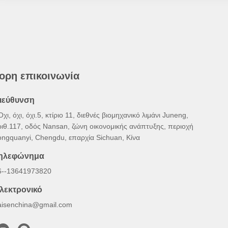
ορη επικοινωνία
ιεύθυνση
Όχι, όχι, όχι.5, κτίριο 11, διεθνές βιομηχανικό λιμάνι Juneng,
ριθ.117, οδός Nansan, ζώνη οικονομικής ανάπτυξης, περιοχή
ongquanyi, Chengdu, επαρχία Sichuan, Κίνα
ηλεφώνημα
6--13641973820
λεκτρονικό
aisenchina@gmail.com