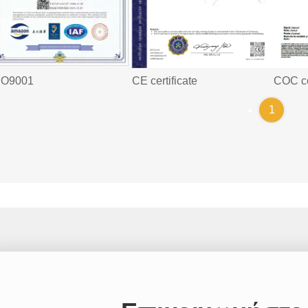
SO9001
COC cer
CE certificate
1