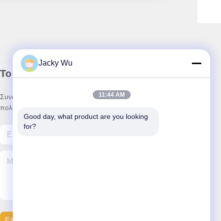
Jacky Wu
Το Δελτίο Ενημέρωσης
11:44 AM
Συνδρομηθείτε στο ενημερωτικό μας δελτίο για εκπτώσεις και
πολλά άλλα.
Good day, what product are you looking 
for?
Επικοινωνήστε Μαζί Μας