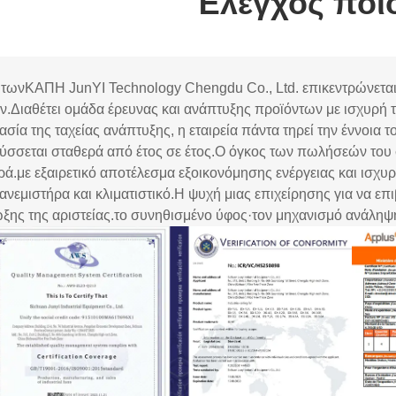
Έλεγχος ποι
 των
ΚΑΠ
Η JunYI Technology Chengdu Co., Ltd. επικεντρώνετα
ν.
Διαθέτει ομάδα έρευνας και ανάπτυξης προϊόντων με ισχυρή 
ασία της ταχείας ανάπτυξης, η εταιρεία πάντα τηρεί την έννοια το
ύσσεται σταθερά από έτος σε έτος.
Ο όγκος των πωλήσεών του σ
ρά.με εξαιρετικό αποτέλεσμα εξοικονόμησης ενέργειας και ισχυρ
ανεμιστήρα και κλιματιστικό.
Η ψυχή μιας επιχείρησης για να επιβ
ξης της αριστείας.
το συνηθισμένο ύφος·
τον μηχανισμό ανάληψ