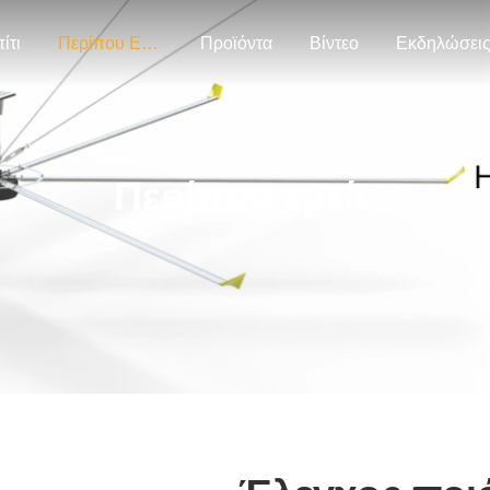
ίτι
Περίπου Εμείς
Προϊόντα
Βίντεο
Εκδηλώσει
Περίπου εμείς