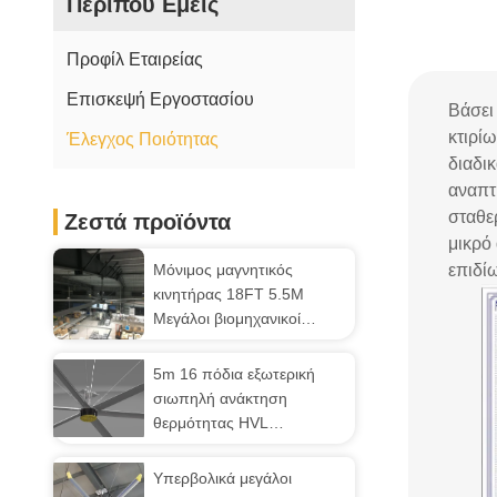
Περίπου Εμείς
Προφίλ Εταιρείας
Επισκεψή Εργοστασίου
Βάσει
κτιρίω
Έλεγχος Ποιότητας
διαδικ
αναπτ
σταθε
Ζεστά προϊόντα
μικρό 
Μόνιμος μαγνητικός
επιδίω
κινητήρας 18FT 5.5M
Μεγάλοι βιομηχανικοί
ανεμιστήρες οροφής
5m 16 πόδια εξωτερική
σιωπηλή ανάκτηση
θερμότητας HVL
βιομηχανικοί ανεμιστήρες
Υπερβολικά μεγάλοι