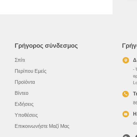
Γρήγορος σύνδεσμος
Γρήγ
Σπίτι
Δ
- 
Περίπου Εμείς
α
Προϊόντα
L
Βίντεο
Τ
8
Ειδήσεις
Η
Υποθέσεις
d
Επικοινωνήστε Μαζί Μας