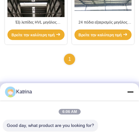
Έξι λεπίδες HVL μεγάλος
24 πόδια εξαερισμός μεγάλος
ανεμιστήρας οροφής γκαράζ
ανεμιστήρας οροφής γκαράζ
Βρείτε την καλύτερη τιμή
Βρείτε την καλύτερη τιμή
1
Katrina
Γρήγορη επικοινωνία
Διεύθυνση
6:06 AM
- Όχι, όχι, όχι.5, κτίριο 11, διεθνές βιομηχανικό λιμάνι Juneng,
Good day, what product are you looking for?
αριθ.117, οδός Nansan, ζώνη οικονομικής ανάπτυξης,
περιοχή Longquanyi, Chengdu, επαρχία Sichuan, Κίνα