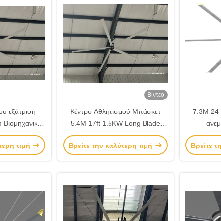
Βίντεο
ου εξάτμιση
Κέντρο Αθλητισμού Μπάσκετ
7.3M 24
 Βιομηχανικοί
5.4M 17ft 1.5KW Long Blade
ανεμ
ς οροφής
Ceiling Fan
υ
τερη τιμή
Βρείτε την καλύτερη τιμή
Βρείτε τ