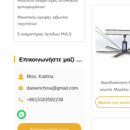
Ανώτατοι ανεμιστήρες αποθηκών
εμπορευμάτων
Φανατικός οροφής κιβωτίου
ταχυτήτων
5 ανεμιστήρας λεπίδων HVLS
Επικοινωνήστε μαζί μας
Miss. Katrina
Αεροδιακίνηση 
daisenchina@gmail.com
κουπίς Μεγάλοι 
HVL
+8613183592238
Βρείτε την καλύ
Επικοινωνήστε τώρα