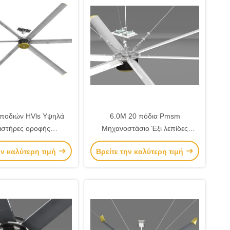
 ποδιών HVls Υψηλά
6.0M 20 πόδια Pmsm
ιστήρες οροφής
Μηχανοστάσιο Έξι λεπίδες
περμεγέθους
Μεγάλοι ανεμιστήρες HVLS
ην καλύτερη τιμή
Βρείτε την καλύτερη τιμή