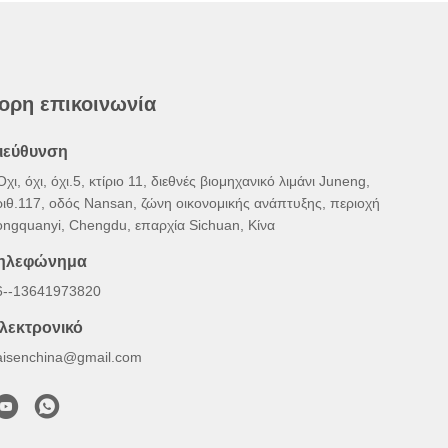
ορη επικοινωνία
ιεύθυνση
Όχι, όχι, όχι.5, κτίριο 11, διεθνές βιομηχανικό λιμάνι Juneng,
ριθ.117, οδός Nansan, ζώνη οικονομικής ανάπτυξης, περιοχή
ongquanyi, Chengdu, επαρχία Sichuan, Κίνα
ηλεφώνημα
6--13641973820
λεκτρονικό
aisenchina@gmail.com