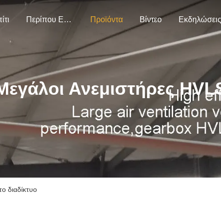
ίτι
Περίπου Εμείς
Προϊόντα
Βίντεο
Εκδηλώσει
Μεγάλοι Ανεμιστήρες HVL
ο διαδίκτυο