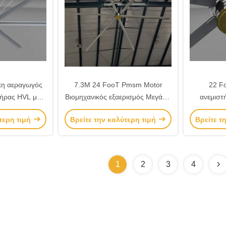
κη αεραγωγός
7.3M 24 FooT Pmsm Motor
22 Fo
τήρας HVL με
Βιομηχανικός εξαερισμός Μεγάλοι
ανεμιστ
 PMSM
ανεμιστήρες HVLS
τερη τιμή
Βρείτε την καλύτερη τιμή
Βρείτε τ
1
2
3
4