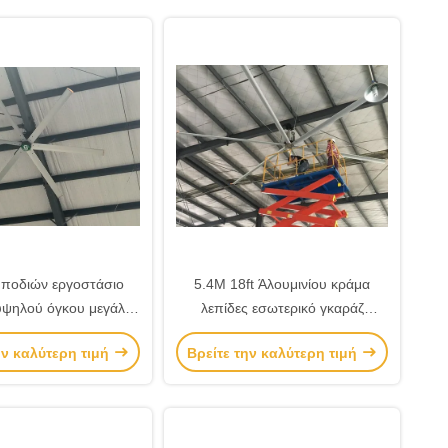
 ποδιών εργοστάσιο
5.4M 18ft Άλουμινίου κράμα
υψηλού όγκου μεγάλα
λεπίδες εσωτερικό γκαράζ
S ανεμιστήρες
Μεγάλοι HVLS ανεμιστήρες
ην καλύτερη τιμή
Βρείτε την καλύτερη τιμή