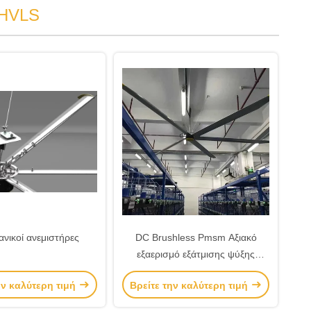
 HVLS
ανικοί ανεμιστήρες
DC Brushless Pmsm Αξιακό
εξαερισμό εξάτμισης ψύξης
Βιομηχανικός ανεμιστήρας
ην καλύτερη τιμή
Βρείτε την καλύτερη τιμή
οροφής 5m για τον πόλεμο