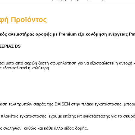
φή Προϊόντος
κός ανεμιστήρας οροφής με Premium εξοικονόμηση ενέργειας P
ΣΕΡΙΑΣ DS
ται μετά από ακριβή ζεστή σφυρηλάτηση για να εξασφαλιστεί η αντοχή 
α εξασφαλιστεί η καλύτερη
ίαση των τρυπών σειράς της DAISEN στην πλάκα εγκατάστασης, μπορε
 πλακέτας εγκατάστασης, έχουμε επίσης κιτ εγκατάστασης για το σκυρό
ές σωλήνων, καθώς και κάθε άλλο είδος δομής.