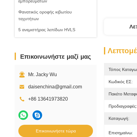
εμπορευμάτων
Φανατικός οροφής κιβωτίου
ταχυτήτων
Λε
5 ανεμιστήρας λεπίδων HVLS
Λεπτομέ
Επικοινωνήστε μαζί μας
Τόπος Καταγω
Mr. Jacky Wu
Κωδικός ΕΣ:
daisenchina@gmail.com
Πακέτο Μεταφ
+86 13641973820
Προδιαγραφές
Καταγωγή:
Επικοινωνήστε τώρα
Επισημαίνω: