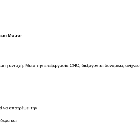
msm Motror
και η αντοχή. Μετά την επεξεργασία CNC, διεξάγονται δυναμικές ανίχνε
ί να αποτρέψει την
δεμα και