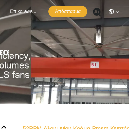
ς
Επικοινωνήστε Μαζί Μας
Απόσπασμα
τα
52RPM Αλουμινίου Κράμα Pmsm Κινητή