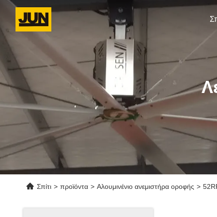
Σπ
Λ
Σπίτι
>
προϊόντα
>
Αλουμινένιο ανεμιστήρα οροφής
>
52RP