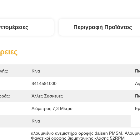
πτομέρειες
Περιγραφή Προϊόντος
ρειες
γής:
Κίνα
Πι
8414591000
Λι
οράς:
Άλλες Συσκευές
Πι
:
Διάμετρος 7,3 Μέτρο
Εμ
Κίνα
αλουμινένιο ανεμιστήρα οροφής daisen PMSM
, 
Αλουμι
Φανατικοί οροφής βιομηχανικής κλάσης 52RPM