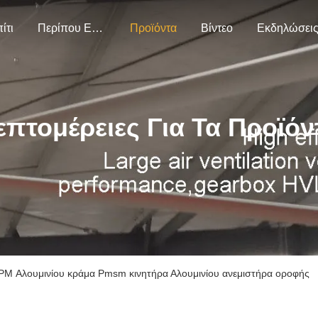
ίτι
Περίπου Εμείς
Προϊόντα
Βίντεο
Εκδηλώσει
επτομέρειες Για Τα Προϊόν
M Αλουμινίου κράμα Pmsm κινητήρα Αλουμινίου ανεμιστήρα οροφής