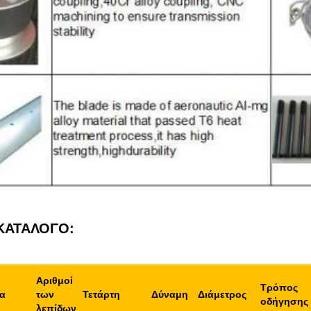
ΚΑΤΑΛΟΓΟ:
Αριθμοί
Τρόπος
α
των
Τετάρτη
Δύναμη
Διάμετρος
οδήγησης
λεπίδων