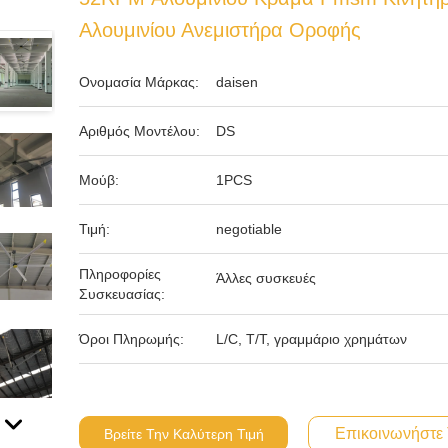
Αλουμινίου Ανεμιστήρα Οροφής
Ονομασία Μάρκας:
daisen
Αριθμός Μοντέλου:
DS
Μούβ:
1PCS
Τιμή:
negotiable
Πληροφορίες
Άλλες συσκευές
Συσκευασίας:
Όροι Πληρωμής:
L/C, T/T, γραμμάριο χρημάτων
Επικοινωνήστε
Βρείτε Την Καλύτερη Τιμή