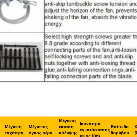
Μέγιστη
Ικανότητα
Μέγιστη
Μέγιστος
έκταση
Επίπεδο
εγκατάστασης
ταχύτητα
όγκος αέρα
κάλυψης
θορύβου
ύψος ((m)