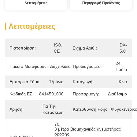
Λεπτομέρειες
Περιγραφή Προϊόντος
Λεπτομέρειες
ISO, 
DX-
Πιστοποίηση:
Σχήμα Αριθ.:
CE
5.0
24 
Πακέτο Μεταφοράς:
Δαχτυλίδια
Προδιαγραφές:
Πόδια
Εμπορικό Σήμα:
Τζούνια
Καταγωγή:
Κίνα
Κωδικός ΕΣ:
8414591000
Προσαρμογή:
Διαθέσιμο
Για Την 
Χρήση:
Κατεύθυνση Ροής:
Φυγοκεντρικ
Κατασκευή
70
, 
3 μέτρα Βιομηχανικός ανεμιστήρας 
οροφής
Επισημαίνω: