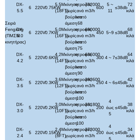
DX-
5.5M
κίνηση
στροφές
732000
5 ~
72
6
220V
0.75KW
600
≤
38
db
5.5
(18FT)
χωρίς
ανά
m3/h
11
κιλά
βούρτσα
λεπτό
Σειρά
άμεση
68
Fengxing
DX-
5.0M
κίνηση
στροφές
690000
68
6
220V
0.7KW
450
5~9
≤
38dB
(ΠΜΣΜ
5.0
(16FT)
χωρίς
ανά
m3/h
κιλά
κινητήρας)
βούρτσα
λεπτό
άμεση
75
DX-
4.2M
κίνηση
στροφές
636000
64
5
220V
0.6KW
300
4 ~ 7
≤
38dB
4.2
(14FT)
χωρίς
ανά
m3/h
κιλά
βούρτσα
λεπτό
άμεση
90
DX-
3.6M
κίνηση
στροφές
393600
42
5
220V
0.3KW
250
4 ~ 6
≤
45
db
3.6
(12FT)
χωρίς
ανά
m3/h
κιλά
βούρτσα
λεπτό
άμεση
100
4
DX-
3.0M
κίνηση
στροφές
331800
38
5
220V
0.2KW
200
έως
≤
45
db
3.0
(10FT)
χωρίς
ανά
m3/h
κιλά
5
βούρτσα
λεπτό
άμεση
100
4
DX-
2.4M
κίνηση
στροφές
273000
34
5
220V
0.15KW
200
έως
≤
45
db
2.4
(8FT)
χωρίς
ανά
m3/h
κιλά
5