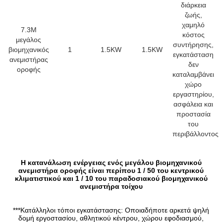
διάρκεια
ζωής,
χαμηλό
7.3M
κόστος
μεγάλος
συντήρησης,
βιομηχανικός
1
1.5KW
1.5KW
εγκατάσταση
ανεμιστήρας
δεν
οροφής
καταλαμβάνει
χώρο
εργαστηρίου,
ασφάλεια και
προστασία
του
περιβάλλοντος
Η κατανάλωση ενέργειας ενός μεγάλου βιομηχανικού
ανεμιστήρα οροφής είναι περίπου 1 / 50 του κεντρικού
κλιματιστικού και 1 / 10 του παραδοσιακού βιομηχανικού
ανεμιστήρα τοίχου
***Κατάλληλοι τόποι εγκατάστασης: Οποιαδήποτε αρκετά ψηλή
δομή εργοστασίου, αθλητικού κέντρου, χώρου εφοδιασμού,