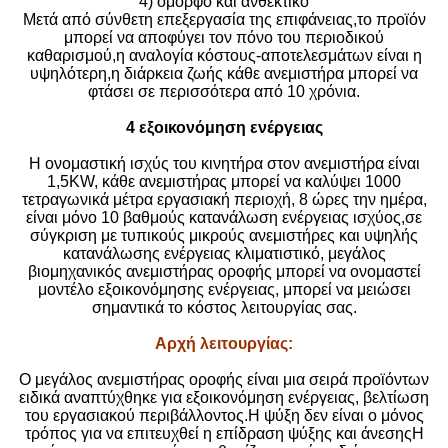
4) όμορφο και ανθεκτικό
Μετά από σύνθετη επεξεργασία της επιφάνειας,το προϊόν
μπορεί να αποφύγει τον πόνο του περιοδικού
καθαρισμού,η αναλογία κόστους-αποτελεσμάτων είναι η
υψηλότερη,η διάρκεια ζωής κάθε ανεμιστήρα μπορεί να
φτάσει σε περισσότερα από 10 χρόνια.
4 εξοικονόμηση ενέργειας
Η ονομαστική ισχύς του κινητήρα στον ανεμιστήρα είναι
1,5KW, κάθε ανεμιστήρας μπορεί να καλύψει 1000
τετραγωνικά μέτρα εργασιακή περιοχή, 8 ώρες την ημέρα,
είναι μόνο 10 βαθμούς κατανάλωση ενέργειας ισχύος,σε
σύγκριση με τυπικούς μικρούς ανεμιστήρες και υψηλής
κατανάλωσης ενέργειας κλιματιστικό, μεγάλος
βιομηχανικός ανεμιστήρας οροφής μπορεί να ονομαστεί
μοντέλο εξοικονόμησης ενέργειας, μπορεί να μειώσει
σημαντικά το κόστος λειτουργίας σας.
Αρχή λειτουργίας
:
Ο μεγάλος ανεμιστήρας οροφής είναι μια σειρά προϊόντων
ειδικά αναπτύχθηκε για εξοικονόμηση ενέργειας, βελτίωση
του εργασιακού περιβάλλοντος.Η ψύξη δεν είναι ο μόνος
τρόπος για να επιτευχθεί η επίδραση ψύξης και άνεσηςΗ