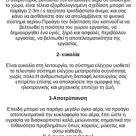
το χώρο, είναι τέλεια εξορθολογισμένη σχεδίαση μπορεί να
παράγει 2-3m / s ταχύτητα τρισδιάστατο άνεμο, και σας
κάνει να αισθάνεστε σαν να απολαμβάνετε το φυσικό
σύστημα αερίου.Προάγει την διάσπαση του καπνούΓια να
βελτιωθεί η ποιότητα του χώρου εργασίας, να
δημιουργηθεί ένα υγιές, ξηρό και ασφαλές περιβάλλον
εργασίας, να βελτιωθεί η αποτελεσματικότητα της
εργασίας.
2- ευκολία
Είναι ευκολία στη λειτουργία, το σύστημα ελέγχου υιοθετεί
το τελευταίο σύστημα ελέγχου μετατροπέα συχνότητας
χωρίς πόλο.Η ανθρωπισμένη διεπαφή λειτουργίας σας
επιτρέπει επίσης να απολαύσετε την ομορφιά της
ηλεκτρονικής και μηχανικής επιτύχει τη ζωή.
3-Αποτρύπανση
Επειδή μπορεί να παράγει μεγάλο όγκο αέρα, να προάγει
αποτελεσματικά την κυκλοφορία του αέρα, έτσι ώστε η
υγρασία να διασκορπιστεί καλά, μειώνοντας σημαντικά την
πιθανότητα προβλημάτων όπως κοριούς, μύκητες και
ούτω καθεξής.