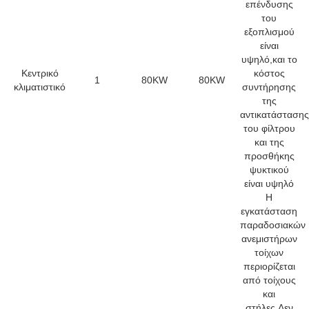
επένδυσης
του
εξοπλισμού
είναι
υψηλό,και το
Κεντρικό
κόστος
1
80KW
80KW
κλιματιστικό
συντήρησης
της
αντικατάστασης
του φίλτρου
και της
προσθήκης
ψυκτικού
είναι υψηλό
Η
εγκατάσταση
παραδοσιακών
ανεμιστήρων
τοίχων
περιορίζεται
από τοίχους
και
στήλες.Δεν