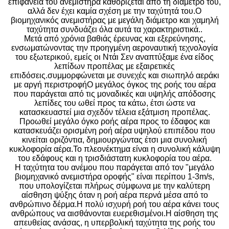
επιφάνεια του ανεμιστήρα καθορίζεται από τη διάμετρο του,
αλλά δεν έχει καμία σχέση με την ταχύτητά του.Ο
βιομηχανικός ανεμιστήρας με μεγάλη διάμετρο και χαμηλή
ταχύτητα συνδυάζει όλα αυτά τα χαρακτηριστικά..
Μετά από χρόνια βαθιάς έρευνας και εξερεύνησης,
ενσωματώνοντας την προηγμένη αεροναυτική τεχνολογία
του εξωτερικού, εμείς οι Ντάι Σεν αναπτύξαμε ένα είδος
λεπίδων προπέλας με εξαιρετικές
επιδόσεις.συμμορφώνεται με συνεχές και σιωπηλό αεράκι
με αργή περιστροφήΟ μεγάλος όγκος της ροής του αέρα
που παράγεται από τις μοναδικές και υψηλής απόδοσης
λεπίδες του ωθεί προς τα κάτω, έτσι ώστε να
κατασκευαστεί μια σχεδόν τέλεια εξάτμιση προπέλας.
Προωθεί μεγάλο όγκο ροής αέρα προς το έδαφος και
κατασκευάζει ορισμένη ροή αέρα υψηλού επιπέδου που
κινείται οριζόντια, δημιουργώντας έτσι μια συνολική
κυκλοφορία αέρα.Το πλεονέκτημα είναι η συνολική κάλυψη
του εδάφους και η τρισδιάστατη κυκλοφορία του αέρα.
Η ταχύτητα του ανέμου που παράγεται από τον "μεγάλο
βιομηχανικό ανεμιστήρα οροφής" είναι περίπου 1-3m/s,
που υπολογίζεται πλήρως σύμφωνα με την καλύτερη
αίσθηση ψύξης όταν η ροή αέρα περνά μέσα από το
ανθρώπινο δέρμα.Η πολύ ισχυρή ροή του αέρα κάνει τους
ανθρώπους να αισθάνονται ευερεθισμένοι.Η αίσθηση της
απευθείας ανάσας, η υπερβολική ταχύτητα της ροής του