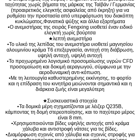
ταχύτητας χωρίς βήματα της μάρκας της Ταϊβάν / Γερμανίας
(προαιρετικός ελεγκτής ασφαλείας από έκρηξη) για να
ρυθμίσει την προστασία από υπερφόρτωση του διακόπτη
κυκλώματος,Φανατικά ψύξης και άλλα εξαρτήματα
•Ο ανεμιστήρας της σειράς Fengxing υιοθετεί έναν ειδικό
ελεγκτή χωρίς βούρτσα
★λεπτή ανεμιστήρα
•Το υλικό της λεπίδας του ανεμιστήρα υιοθετεί μαγνησίου
αλουμινίου κράμα T6 επεξεργασία, αντοχή στη διάβρωση,
υψηλή αντοχή, υψηλή αντοχή
•Το προχωρημένο λογισμικό προσομοίωσης υγρών CFD
προσομοίωση και δοκιμή αεραγωγού, σύμφωνα με την
αεροδυναμική αντι-κόπωση.
•Με τη λειτουργία καθυστερημένης εκκίνησης, το φορτίο
και η επίδραση του κινητήρα μειώνονται σημαντικά και η
διάρκεια ζωής είναι μεγαλύτερη
★Συσκευαστικά στοιχεία
•Τα δομικά μέρη σχηματίζονται με λέιζερ Q235B,
κάμποντας τη δομή στερεοποίησης, και το παχύτερο μέρος
είναι 8 mm.
•Χρησιμοποιούνται βίδες υψηλής αντοχής από κράμα
χάλυβα και αντιστροφή νάτσες για τις βίδες.
•Διαμόρφωση σχοινίς από χάλυβα και σχοινίς στροφής για