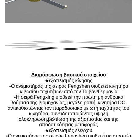
Διαμόρφωση βασικού στοιχείου
★εξοπλισμός κίνησης
•Ο ανεμιστήρας της σειράς Fengshen υιοθετεί κινητήρα
κιβωτίου ταχυτήτων από την Ταϊβάν/Γερμανία
•Η σειρά Fengxing υιοθετεί την πρώτη μη άνθρακα
βούρτσα της βιομηχανίας, μεγάλη ροπή, κινητήρα DC,
αντικαθιστώντας τον παραδοσιακό μειωτή ταχύτητας του
κινητήρα, συνειδητοποιώντας υψηλή
ολοκλήρωση,βελτίωση της αξιοπιστίας και της
αποδοτικότητας μεταφοράς
★εξοπλισμός ελέγχου
•Ο ανεμιστήρας της σειράς Fengshen υιοθετεί μετατροπέα