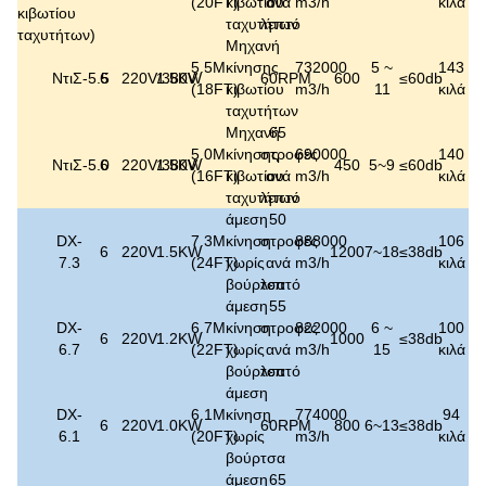
(20FT)
κιβωτίου
ανά
m3/h
κιλά
κιβωτίου
ταχυτήτων
λεπτό
ταχυτήτων
)
Μηχανή
5.5M
κίνησης
732000
5 ~
143
ΝτιΣ-5.5
6
220V/380V
1.5KW
60RPM
600
≤
60
db
(18FT)
κιβωτίου
m3/h
11
κιλά
ταχυτήτων
Μηχανή
65
5.0M
κίνησης
στροφές
690000
140
ΝτιΣ-5.0
6
220V/380V
1.5KW
450
5~9
≤
60
db
(16FT)
κιβωτίου
ανά
m3/h
κιλά
ταχυτήτων
λεπτό
άμεση
50
DX-
7.3M
κίνηση
στροφές
888000
106
6
220V
1.5KW
1200
7~18
≤
38
db
7.3
(24FT)
χωρίς
ανά
m3/h
κιλά
βούρτσα
λεπτό
άμεση
55
DX-
6.7M
κίνηση
στροφές
822000
6 ~
100
6
220V
1.2KW
1000
≤
38
db
6.7
(22FT)
χωρίς
ανά
m3/h
15
κιλά
βούρτσα
λεπτό
άμεση
DX-
6.1M
κίνηση
774000
94
6
220V
1.0KW
60RPM
800
6~13
≤
38
db
6.1
(20FT)
χωρίς
m3/h
κιλά
βούρτσα
άμεση
65