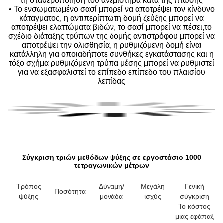
τη σταθεροποίηση του ανεμιστήρα κατά της πτώσης
• Το ενσωματωμένο σασί μπορεί να αποτρέψει τον κίνδυνο
κάταγματος, η αντιπερίπτωτη δομή ζεύξης μπορεί να
αποτρέψει ελαττώματα βιδών, το σασί μπορεί να πέσει,το
σχέδιο διάταξης τρύπων της δομής αντιστρόφου μπορεί να
αποτρέψει την ολισθησία, η ρυθμιζόμενη δομή είναι
κατάλληλη για οποιαδήποτε συνθήκες εγκατάστασης και η
τόξο σχήμα ρυθμιζόμενη τρύπα μέσης μπορεί να ρυθμιστεί
για να εξασφαλιστεί το επίπεδο επίπεδο του πλαισίου
λεπίδας
Σύγκριση τριών μεθόδων ψύξης σε εργοστάσιο 1000
τετραγωνικών μέτρων
Τρόπος
Δύναμη/
Μεγάλη
Γενική
Ποσότητα
ψύξης
μονάδα
ισχύς
σύγκριση
Το κόστος
μιας εφάπαξ