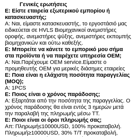
Γενικές ερωτήσεις
Ε: Είστε εταιρεία εξωτερικού εμπορίου ή
κατασκευαστής;
Α: Ναι, είμαστε κατασκευαστής, το εργοστάσιό μας
ειδικεύεται σε HVLS Βιομηχανικοί ανεμιστήρες
οροφής, ανεμιστήρες ψύξης, ανεμιστήρες εκπομπής
βιομηχανικών και ούτω καθεξής.
Ε: Μπορείτε να κάνετε το εμπορικό μου σήμα
στα προϊόντα ή να παρέχετε υπηρεσία OEM;
Α: Ναι.Παρέχουμε OEM service.Είμαστε ο
προμηθευτής OEM για μερικές διάσημες εταιρείες
Ε: Ποια είναι η ελάχιστη ποσότητα παραγγελίας
(MOQ);
Α: 1PCS
Ε: Ποιος είναι ο χρόνος παράδοσης;
Α: Εξαρτάται από την ποσότητα της παραγγελίας. Ο
χρόνος παράδοσης θα είναι εντός 3 ημερών μετά
την παραλαβή της πληρωμής μέσω TT.
Ε: Ποιοι είναι οι όροι πληρωμής σας;
Απ: Πληρωμή≤10000USD, 100% προκαταβολή.
Πληρωμή≥10000USD, 30% T/T προκαταβολή,