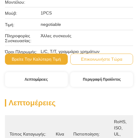
Μοντέλου:
1PCS
Μούβ:
negotiable
Τιμή:
Πληροφορίες
Άλλες συσκευές
Συσκευασίας:
L/C, T/T, γραμμάριο χρημάτων
Όροι Πληρωμής:
Βρείτε Την Καλύτερη Τιμή
Επικοινωνήστε Τώρα
Λεπτομέρειες
Περιγραφή Προϊόντος
Λεπτομέρειες
RoHS, 
ISO, 
Τόπος Καταγωγής:
Κίνα
Πιστοποίηση:
UL, 