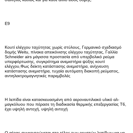
Ε9
Κουτί ελέγχου ταχύτητας χωρίς στύλους, Γερμανικό σχεδιασμό
δομής Weitu, πίνακα απεικόνισης ελέγχου ταχύτητας, Γαλλία
Schneider airs μάγισσα προστασία από υπερβολικό ρεύμα
υπερφόρτωσης, συγκρότημα ανεμιστήρα ψύξης κουτί
ελέγχου,Φως δείκτη κατάστασης ανεμιστήρα, ανίχνευση
κατάστασης ανεμιστήρα, τυχαία αυτόματη διακοπή ρεύματος,
αντιηλεκτρομαγνητικές παρεμβολές
Η λεπίδα είναι κατασκευασμένη από αεροναυτιλιακό υλικό αλ-
μαγκόλυου που πέρασε τη διαδικασία θερμικής επεξεργασίας T6,
έχει υψηλή αντοχή, υψηλή αντοχή
Ο αέρας συγκεντρώνεται στο τέλος των ρευστών λεπίδων για να