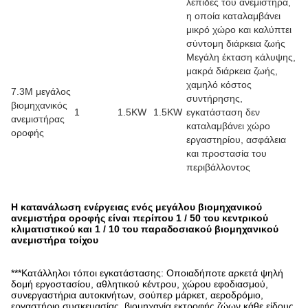
λεπίδες του ανεμιστήρα,
η οποία καταλαμβάνει
μικρό χώρο και καλύπτει
σύντομη διάρκεια ζωής
Μεγάλη έκταση κάλυψης,
μακρά διάρκεια ζωής,
χαμηλό κόστος
7.3M μεγάλος
συντήρησης,
βιομηχανικός
1
1.5KW
1.5KW
εγκατάσταση δεν
ανεμιστήρας
καταλαμβάνει χώρο
οροφής
εργαστηρίου, ασφάλεια
και προστασία του
περιβάλλοντος
Η κατανάλωση ενέργειας ενός μεγάλου βιομηχανικού
ανεμιστήρα οροφής είναι περίπου 1 / 50 του κεντρικού
κλιματιστικού και 1 / 10 του παραδοσιακού βιομηχανικού
ανεμιστήρα τοίχου
***Κατάλληλοι τόποι εγκατάστασης: Οποιαδήποτε αρκετά ψηλή
δομή εργοστασίου, αθλητικού κέντρου, χώρου εφοδιασμού,
συνεργαστήρια αυτοκινήτων, σούπερ μάρκετ, αεροδρόμιο,
εργαστήριο συσκευασίας, βιομηχανία εκτροφής ζώων,κάθε είδους