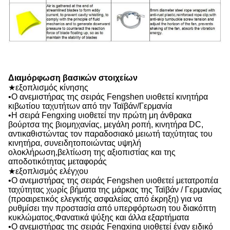
Διαμόρφωση βασικών στοιχείων
★εξοπλισμός κίνησης
•Ο ανεμιστήρας της σειράς Fengshen υιοθετεί κινητήρα
κιβωτίου ταχυτήτων από την Ταϊβάν/Γερμανία
•Η σειρά Fengxing υιοθετεί την πρώτη μη άνθρακα
βούρτσα της βιομηχανίας, μεγάλη ροπή, κινητήρα DC,
αντικαθιστώντας τον παραδοσιακό μειωτή ταχύτητας του
κινητήρα, συνειδητοποιώντας υψηλή
ολοκλήρωση,βελτίωση της αξιοπιστίας και της
αποδοτικότητας μεταφοράς
★εξοπλισμός ελέγχου
•Ο ανεμιστήρας της σειράς Fengshen υιοθετεί μετατροπέα
ταχύτητας χωρίς βήματα της μάρκας της Ταϊβάν / Γερμανίας
(προαιρετικός ελεγκτής ασφαλείας από έκρηξη) για να
ρυθμίσει την προστασία από υπερφόρτωση του διακόπτη
κυκλώματος,Φανατικά ψύξης και άλλα εξαρτήματα
•Ο ανεμιστήρας της σειράς Fengxing υιοθετεί έναν ειδικό