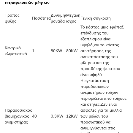
τετραγωνικών μέτρων
Τρόπος
Δύναμη/
Μεγάλη
Ποσότητα
Γενική σύγκριση
ψύξης
μονάδα
ισχύς
Το κόστος μιας εφάπαξ
επένδυσης του
εξοπλισμού είναι
υψηλό,και το κόστος
Κεντρικό
1
80KW
80KW
συντήρησης της
κλιματιστικό
αντικατάστασης του
φίλτρου και της
προσθήκης ψυκτικού
είναι υψηλό
Η εγκατάσταση
παραδοσιακών
ανεμιστήρων τοίχων
περιορίζεται από τοίχους
και στήλες.Δεν είναι
Παραδοσιακός
ασφαλές για τα μαλλιά
βιομηχανικός
40
0.3KW
12KW
των μελών του
ανεμιστήρας
προσωπικού να
αναμιγνύονται στις