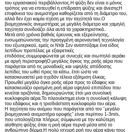
του εργασιακού περιβάλλοντος.Η ψύξη δεν είναι ο μόνος
τρόπος για να επιτευχθεί η επίδραση ψύξης και άνεσηςΗ
επιφάνεια του ανεμιστήρα καθορίζεται από τη διάμετρο του,
αλλά δεν έχει καμία σχέση με την ταχύτητά του.Ο
βιομηχανικός ανεμιστήρας με μεγάλη διάμετρο και χαμηλή
ταχύτητα συνδυάζει όλα αυτά τα χαρακτηριστικά..
Μετά από χρόνια βαθιάς έρευνας και εξερεύνησης,
ενσωματώνοντας την προηγμένη αεροναυτική τεχνολογία
του εξωτερικού, εμείς οι Ντάι Σεν αναπτύξαμε ένα είδος
λεπίδων προπέλας με εξαιρετικές
επιδόσεις.συμμορφώνεται με συνεχές και σιωπηλό αεράκι
με αργή περιστροφήΟ μεγάλος όγκος της ροής αέρα που
παράγεται από τις μοναδικές και υψηλής απόδοσης
λεπίδες του ωθεί προς τα κάτω, έτσι ώστε να
κατασκευαστεί μια σχεδόν τέλεια εξάτμιση έλικας.
Προωθεί μεγάλο όγκο ροής αέρα προς το έδαφος και
κατασκευάζει ορισμένη ροή αέρα υψηλού επιπέδου που
κινείται οριζόντια, δημιουργώντας έτσι μια συνολική
κυκλοφορία αέρα.Το πλεονέκτημα είναι η συνολική κάλυψη
του εδάφους και η τρισδιάστατη κυκλοφορία του αέρα.
Η ταχύτητα του ανέμου που παράγεται από τον "μεγάλο
βιομηχανικό ανεμιστήρα οροφής" είναι περίπου 1-3m/s,
που υπολογίζεται πλήρως σύμφωνα με την καλύτερη
αίσθηση ψύξης όταν η ροή αέρα περνά μέσα από το
ανθρώπινο δέρμα.Η πολύ ισχυρή ροή του αέρα κάνει τους