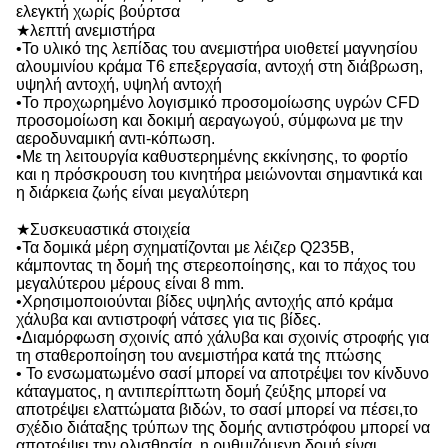
ελεγκτή χωρίς βούρτσα
★λεπτή ανεμιστήρα
•Το υλικό της λεπίδας του ανεμιστήρα υιοθετεί μαγνησίου
αλουμινίου κράμα T6 επεξεργασία, αντοχή στη διάβρωση,
υψηλή αντοχή, υψηλή αντοχή
•Το προχωρημένο λογισμικό προσομοίωσης υγρών CFD
προσομοίωση και δοκιμή αεραγωγού, σύμφωνα με την
αεροδυναμική αντι-κόπωση.
•Με τη λειτουργία καθυστερημένης εκκίνησης, το φορτίο
και η πρόσκρουση του κινητήρα μειώνονται σημαντικά και
η διάρκεια ζωής είναι μεγαλύτερη
★Συσκευαστικά στοιχεία
•Τα δομικά μέρη σχηματίζονται με λέιζερ Q235B,
κάμποντας τη δομή της στερεοποίησης, και το πάχος του
μεγαλύτερου μέρους είναι 8 mm.
•Χρησιμοποιούνται βίδες υψηλής αντοχής από κράμα
χάλυβα και αντιστροφή νάτσες για τις βίδες.
•Διαμόρφωση σχοινίς από χάλυβα και σχοινίς στροφής για
τη σταθεροποίηση του ανεμιστήρα κατά της πτώσης
• Το ενσωματωμένο σασί μπορεί να αποτρέψει τον κίνδυνο
κάταγματος, η αντιπερίπτωτη δομή ζεύξης μπορεί να
αποτρέψει ελαττώματα βιδών, το σασί μπορεί να πέσει,το
σχέδιο διάταξης τρύπων της δομής αντιστρόφου μπορεί να
αποτρέψει την ολισθησία, η ρυθμιζόμενη δομή είναι