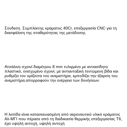
Σύνδεση. Συμπλέκτης κράματος 40Cr, επεξεργασία CNC για τη
διασφάλιση της σταθερότητας της μετάδοσης
Ατσάλινο σχοινί διαμέτρου 8 mm τυλιγμένο με αντιασίδητο
πλαστικό, ενισχυμένο σχοινί, με αντιανταξική τεντώμενη βίδα και
ρυθμίζει τον ορίζοντα του ανεμιστήρα, εμποδίζει την έξαρση του
ανεμιστήρα,απορροφούν την ενέργεια των δονήσεων.
Η λεπίδα είναι κατασκευασμένη από αεροναυτικό υλικό κράματος
Αλ-ΜΓΙ που πέρασε από τη διαδικασία θερμικής επεξεργασίας Τ6,
έχει υψηλή αντοχή, υψηλή αντοχή