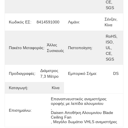
CE, 
SGS
Σένζεν, 
Κωδικός ΕΣ:
8414591000
Λιμάνι:
Κίνα
RoHS, 
ISO, 
Άλλες 
Πακέτο Μεταφοράς:
Πιστοποίηση:
UL, 
Συσκευές
CE, 
SGS
Διάμετρος 
Προδιαγραφές:
Εμπορικό Σήμα:
DS
7,3 Μέτρο
Καταγωγή:
Κίνα
Επαναπνευστικός ανεμιστήρας 
οροφής με λεπίδα αλουμινίου
, 
Επισημαίνω:
Daisen Αποθήκη Αλουμινίου Blade 
Ceiling Fan
, 
Μεγάλο δωμάτιο VHLS ανεμιστήρες