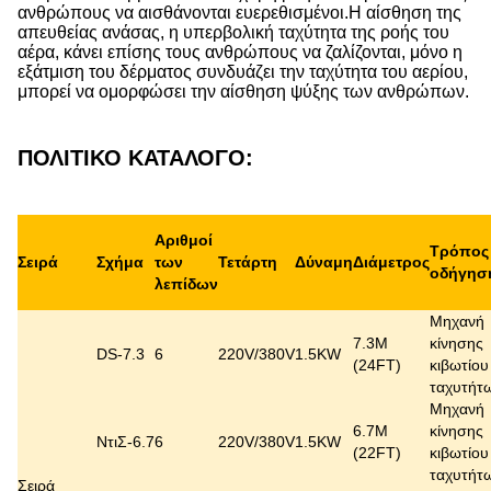
ανθρώπους να αισθάνονται ευερεθισμένοι.Η αίσθηση της
απευθείας ανάσας, η υπερβολική ταχύτητα της ροής του
αέρα, κάνει επίσης τους ανθρώπους να ζαλίζονται, μόνο η
εξάτμιση του δέρματος συνδυάζει την ταχύτητα του αερίου,
μπορεί να ομορφώσει την αίσθηση ψύξης των ανθρώπων.
ΠΟΛΙΤΙΚΟ ΚΑΤΑΛΟΓΟ:
Αριθμοί
Τρόπος
Σειρά
Σχήμα
των
Τετάρτη
Δύναμη
Διάμετρος
οδήγησ
λεπίδων
Μηχανή
7.3M
κίνησης
DS-7.3
6
220V/380V
1.5KW
(24FT)
κιβωτίου
ταχυτήτ
Μηχανή
6.7M
κίνησης
ΝτιΣ-6.7
6
220V/380V
1.5KW
(22FT)
κιβωτίου
ταχυτήτ
Σειρά