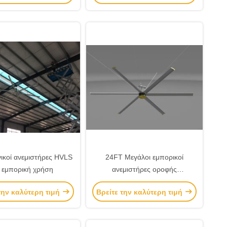
ψύξης
ικοί ανεμιστήρες HVLS
24FT Μεγάλοι εμπορικοί
α εμπορική χρήση
ανεμιστήρες οροφής
αποθεμάτων
την καλύτερη τιμή
Βρείτε την καλύτερη τιμή