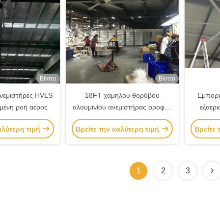
Βίντεο
Βίντεο
ανεμιστήρες HVLS
18FT χαμηλού θορύβου
Εμπορικ
ωμένη ροή αέρος
αλουμινίου ανεμιστήρας οροφής
εξαερι
για εμπορικό εξαερισμό σε
Βιομη
αλύτερη τιμή
Βρείτε την καλύτερη τιμή
Βρείτε 
αγροκτήματα βοοειδών
1
2
3