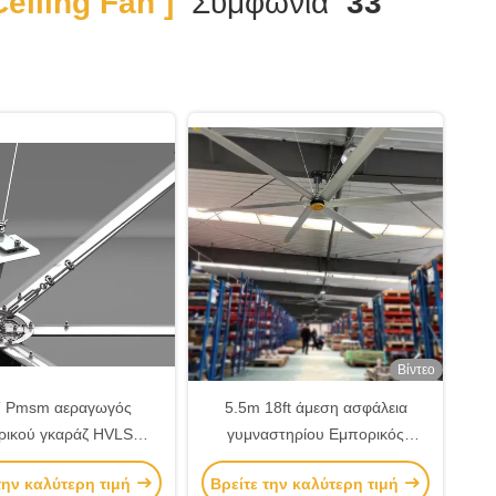
eiling Fan ]
Συμφωνία
33
Βίντεο
 Pmsm αεραγωγός
5.5m 18ft άμεση ασφάλεια
ρικού γκαράζ HVLS
γυμναστηρίου Εμπορικός
μιστήρας οροφής
ανεμιστήρας HVLS με λειτουργία
την καλύτερη τιμή
Βρείτε την καλύτερη τιμή
τοποθέτησης στο ταβάνι και