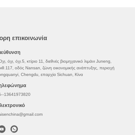
ορη επικοινωνία
ιεύθυνση
Όχι, όχι, όχι.5, κτίριο 11, διεθνές βιομηχανικό λιμάνι Juneng,
ριθ.117, οδός Nansan, ζώνη οικονομικής ανάπτυξης, περιοχή
ongquanyi, Chengdu, επαρχία Sichuan, Κίνα
ηλεφώνημα
6--13641973820
λεκτρονικό
aisenchina@gmail.com