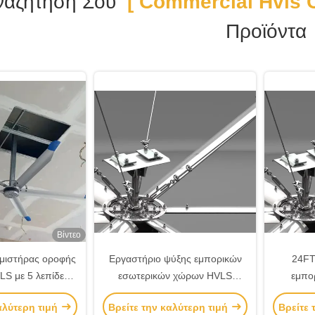
ναζήτησή Σου
[ Commercial Hvls C
Προϊόντα
Βίντεο
μιστήρας οροφής
Εργαστήριο ψύξης εμπορικών
24FT
LS με 5 λεπίδες
εσωτερικών χώρων HVLS
εμπο
ργία κινητήρα
ανεμιστήρας οροφής
ανε
αλύτερη τιμή
Βρείτε την καλύτερη τιμή
Βρείτε 
ς αέρα