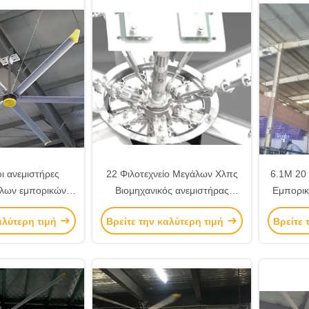
ι ανεμιστήρες
22 Φιλοτεχνείο Μεγάλων Χλπς
6.1M 20
λων εμπορικών
Βιομηχανικός ανεμιστήρας
Εμπορικ
θηκών
οροφής για μεγάλα χώρα
γ
αλύτερη τιμή
Βρείτε την καλύτερη τιμή
Βρείτε 