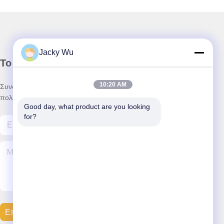
Jacky Wu
Το Δελτίο Ενημέρωσης
10:20 AM
Συνδρομηθείτε στο ενημερωτικό μας δελτίο για εκπτώσεις και
πολλά άλλα.
Good day, what product are you looking 
for?
Επικοινωνήστε Μαζί Μας