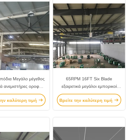
 πόδια Μεγάλο μέγεθος
65RPM 16FT Six Blade
ά ανεμιστήρες οροφής
εξαιρετικά μεγάλοι εμπορικοί
ια γυμναστήρια
ανεμιστήρες οροφής
την καλύτερη τιμή
Βρείτε την καλύτερη τιμή