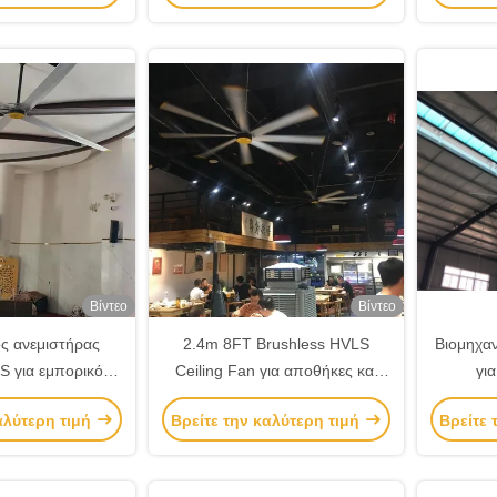
Βίντεο
Βίντεο
ός ανεμιστήρας
2.4m 8FT Brushless HVLS
Βιομηχαν
 για εμπορικό
Ceiling Fan για αποθήκες και
γι
.1m 20FT BLDC
εμπορικούς χώρους Χωρίς
αλύτερη τιμή
Βρείτε την καλύτερη τιμή
Βρείτε 
ess Motor
συντήρηση