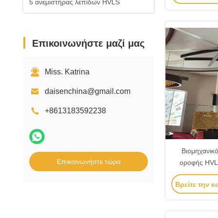
5 ανεμιστήρας λεπίδων HVLS
Επικοινωνήστε μαζί μας
Miss. Katrina
daisenchina@gmail.com
+8613183592238
Βιομηχανικ
Επικοινωνήστε τώρα
οροφής HVLS
εξαερισμό 6
Βρείτε την κ
Brushl