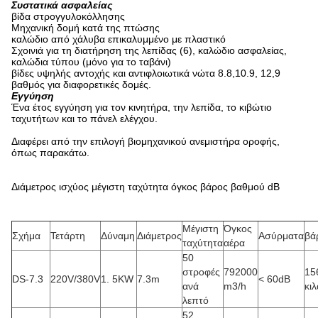
Συστατικά ασφαλείας
βίδα στρογγυλοκόλλησης
Μηχανική δομή κατά της πτώσης
καλώδιο από χάλυβα επικαλυμμένο με πλαστικό
Σχοινιά για τη διατήρηση της λεπίδας (6), καλώδιο ασφαλείας,
καλώδια τύπου (μόνο για το ταβάνι)
βίδες υψηλής αντοχής και αντιφλοιωτικά νώτα 8.8,10.9, 12,9
βαθμός για διαφορετικές δομές.
Εγγύηση
Ένα έτος εγγύηση για τον κινητήρα, την λεπίδα, το κιβώτιο
ταχυτήτων και το πάνελ ελέγχου.
Διαφέρει από την επιλογή βιομηχανικού ανεμιστήρα οροφής,
όπως παρακάτω.
Διάμετρος ισχύος μέγιστη ταχύτητα όγκος βάρος βαθμού dB
Μέγιστη
Όγκος
Σχήμα
Τετάρτη
Δύναμη
Διάμετρος
Ασύρματα
βά
ταχύτητα
αέρα
50
στροφές
792000
15
DS-7.3
220V/380V
1. 5KW
7.3m
< 60dB
ανά
m3/h
κιλ
λεπτό
52