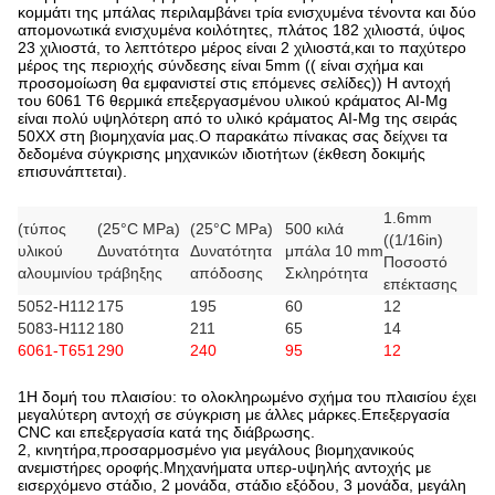
κομμάτι της μπάλας περιλαμβάνει τρία ενισχυμένα τένοντα και δύο
απομονωτικά ενισχυμένα κοιλότητες, πλάτος 182 χιλιοστά, ύψος
23 χιλιοστά, το λεπτότερο μέρος είναι 2 χιλιοστά,και το παχύτερο
μέρος της περιοχής σύνδεσης είναι 5mm (( είναι σχήμα και
προσομοίωση θα εμφανιστεί στις επόμενες σελίδες)) Η αντοχή
του 6061 T6 θερμικά επεξεργασμένου υλικού κράματος AI-Mg
είναι πολύ υψηλότερη από το υλικό κράματος AI-Mg της σειράς
50XX στη βιομηχανία μας.Ο παρακάτω πίνακας σας δείχνει τα
δεδομένα σύγκρισης μηχανικών ιδιοτήτων (έκθεση δοκιμής
επισυνάπτεται).
1.6mm
(τύπος
(25°C MPa)
(25°C MPa)
500 κιλά
((1/16in)
υλικού
Δυνατότητα
Δυνατότητα
μπάλα 10 mm
Ποσοστό
αλουμινίου
τράβηξης
απόδοσης
Σκληρότητα
επέκτασης
5052-H112
175
195
60
12
5083-H112
180
211
65
14
6061-T651
290
240
95
12
1Η δομή του πλαισίου: το ολοκληρωμένο σχήμα του πλαισίου έχει
μεγαλύτερη αντοχή σε σύγκριση με άλλες μάρκες.Επεξεργασία
CNC και επεξεργασία κατά της διάβρωσης.
2, κινητήρα,προσαρμοσμένο για μεγάλους βιομηχανικούς
ανεμιστήρες οροφής.Μηχανήματα υπερ-υψηλής αντοχής με
εισερχόμενο στάδιο, 2 μονάδα, στάδιο εξόδου, 3 μονάδα, μεγάλη