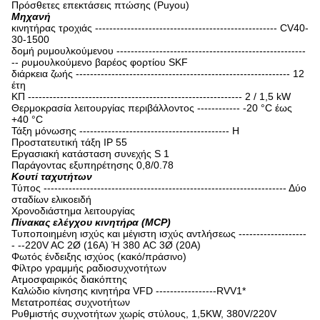
Πρόσθετες επεκτάσεις πτώσης (Puyou)
Μηχανή
κινητήρας τροχιάς --------------------------------------------------- CV40-
30-1500
δομή ρυμουλκούμενου -----------------------------------------------------
-- ρυμουλκούμενο βαρέος φορτίου SKF
διάρκεια ζωής ------------------------------------------------------------ 12
έτη
ΚΠ ------------------------------------------------------------ 2 / 1,5 kW
Θερμοκρασία λειτουργίας περιβάλλοντος ------------ -20 °C έως
+40 °C
Τάξη μόνωσης ------------------------------------------ H
Προστατευτική τάξη IP 55
Εργασιακή κατάσταση συνεχής S 1
Παράγοντας εξυπηρέτησης 0,8/0.78
Κουτί ταχυτήτων
Τύπος -------------------------------------------------------------------- Δύο
σταδίων ελικοειδή
Χρονοδιάστημα λειτουργίας
Πίνακας ελέγχου κινητήρα (MCP)
Τυποποιημένη ισχύς και μέγιστη ισχύς αντλήσεως -------------------
- --220V AC 2Ø (16A) Ή 380 AC 3Ø (20A)
Φωτός ένδειξης ισχύος (κακό/πράσινο)
Φίλτρο γραμμής ραδιοσυχνοτήτων
Ατμοσφαιρικός διακόπτης
Καλώδιο κίνησης κινητήρα VFD -----------------RVV1*
Μετατροπέας συχνοτήτων
Ρυθμιστής συχνοτήτων χωρίς στύλους, 1,5KW, 380V/220V