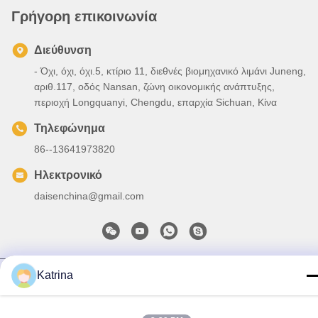
Γρήγορη επικοινωνία
Διεύθυνση
- Όχι, όχι, όχι.5, κτίριο 11, διεθνές βιομηχανικό λιμάνι Juneng,
αριθ.117, οδός Nansan, ζώνη οικονομικής ανάπτυξης,
περιοχή Longquanyi, Chengdu, επαρχία Sichuan, Κίνα
Τηλεφώνημα
86--13641973820
Ηλεκτρονικό
daisenchina@gmail.com
Πολιτική απορρήτου
|
Sitemap
| Κίνα Καλή ποιότητα
Katrina
Ανώτατος ανεμιστήρας HVLS Προμηθευτής. 2020-2026
Sichuan Junyi Industrial Equipment Co.,ltd Όλα τα δικαιώματα