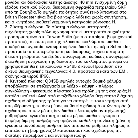
μονάδα και διαδικασία λεπτής άλεσης, 40 mm ενισχυμένη δομή
εξόδου τροπικού άξονα, διευρυμένη σφραγίδα πετρελαίου SKF
από τη Σουηδία,Το υψηλής ποιότητας συνθετικό λιπαντικό στο
British Roadster είναι δια βίου χωρίς λάδι και χωρίς συντήρηση.,
και ο κινητήρας υιοθετεί γερμανική κατηγορία μόνωσης H.
3, Σύστημα ελέγχου: Το σύστημα ελέγχου μετατροπής
συχνότητας χωρίς πόλους χρησιμοποιεί μετατροπέα συχνότητας
προσαρμοσμένο στο Taiwan Shilin (με πιστοποίηση βιομηχανικού
προτύπου),το εσωτερικό της πλακέτας κυκλώματος υιοθετεί
αμυδρό και υγρασία, ενσωματωμένος διακόπτης αέρα Schneider,
προστασία από υπερφόρτωση και διαρροές, τυχαία αυτόματη
διακοπή ρεύματος και έξοδος συναγερμού, κώδικας συναγερμού
διαισθητική ανίχνευση της διακοπής του κυκλώματος,μπορεί να
χρησιμοποιηθεί η επικοινωνία RS485 δικτύουΠρόσβαση στο
δίκτυο βιομηχανικής τεχνολογίας 4.0, προστασία κατά των EMI,
σκόνης και νερού IP66.
4, Κεντρικό πλαίσιο: Q345B υψηλής αντοχής δομικό χάλυβα
υποβάλλεται σε επεξεργασία με λέιζερ - κάμψη - πλήρης
συγκόλληση - ψεκασμός πλαστικού και πρόληψη της σκουριάς.Η
ασπίδα υιοθετεί υλικό από ανοξείδωτο χάλυβα θερμότητα διάχυση
σχεδιασμό οδήγησης τρύπα για να αποτρέψει τον κινητήρα από
υπερθέρμανση, το άνω μέρος υιοθετεί σχεδιασμό οπών σειράς (ο
σχεδιασμός οπών μέσης δεν διαθέτει λειτουργία αντιτρίχωσης)
ρυθμιζόμενη εγκατάσταση,το κάτω μέρος υιοθετεί εγκάρσια
διαμήκη διμερή ρυθμιζόμενη οριζόντια καθολική σύνδεση (μόνο η
εγκάρσια μονόδρομη ρύθμιση δεν μπορεί να ρυθμίσει πλήρως το
επίπεδο στη βιομηχανία)Ο κατασκευαστικός σχεδιασμός της
διάταξης παρεμβολής και αντιπερίπτωσης