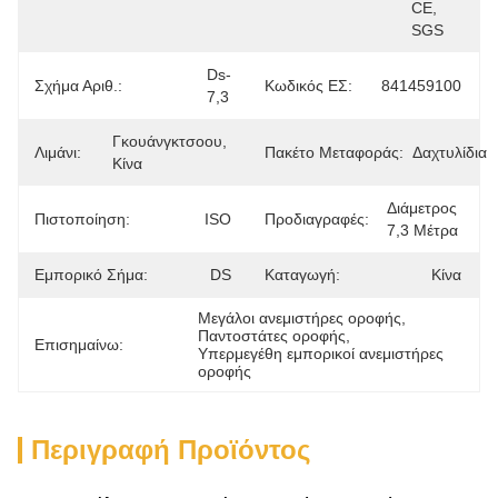
CE, 
SGS
Ds-
Σχήμα Αριθ.:
Κωδικός ΕΣ:
841459100
7,3
Γκουάνγκτσοου, 
Λιμάνι:
Πακέτο Μεταφοράς:
Δαχτυλίδια
Κίνα
Διάμετρος 
Πιστοποίηση:
ISO
Προδιαγραφές:
7,3 Μέτρα
Εμπορικό Σήμα:
DS
Καταγωγή:
Κίνα
Μεγάλοι ανεμιστήρες οροφής
, 
Παντοστάτες οροφής
, 
Επισημαίνω:
Υπερμεγέθη εμπορικοί ανεμιστήρες 
οροφής
Περιγραφή Προϊόντος