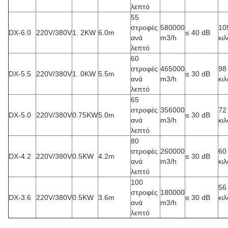
λεπτό
55
στροφές
580000
10
DX-6.0
220V/380V
1. 2KW
6.0m
≤ 40 dB
ανά
m3/h
κιλ
λεπτό
60
στροφές
465000
98
DX-5.5
220V/380V
1. 0KW
5.5m
≤ 30 dB
ανά
m3/h
κιλ
λεπτό
65
στροφές
356000
72
DX-5.0
220V/380V
0.75KW
5.0m
≤ 30 dB
ανά
m3/h
κιλ
λεπτό
80
στροφές
260000
60
DX-4.2
220V/380V
0.5KW
4.2m
≤ 30 dB
ανά
m3/h
κιλ
λεπτό
100
56
στροφές
180000
DX-3.6
220V/380V
0.5KW
3.6m
≤ 30 dB
κιλ
ανά
m3/h
λεπτό