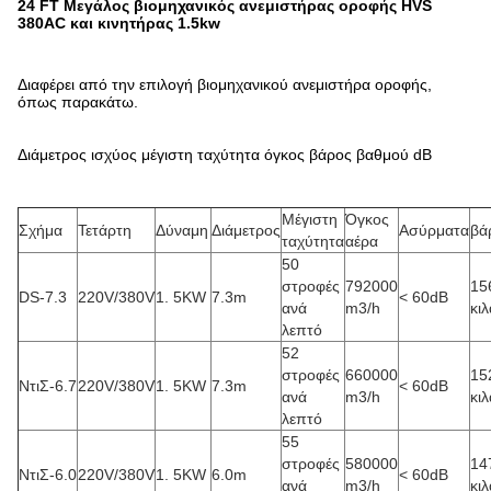
24 FT Μεγάλος βιομηχανικός ανεμιστήρας οροφής HVS
380AC και κινητήρας 1.5kw
Διαφέρει από την επιλογή βιομηχανικού ανεμιστήρα οροφής,
όπως παρακάτω.
Διάμετρος ισχύος μέγιστη ταχύτητα όγκος βάρος βαθμού dB
Μέγιστη
Όγκος
Σχήμα
Τετάρτη
Δύναμη
Διάμετρος
Ασύρματα
βά
ταχύτητα
αέρα
50
στροφές
792000
15
DS-7.3
220V/380V
1. 5KW
7.3m
< 60dB
ανά
m3/h
κιλ
λεπτό
52
στροφές
660000
15
ΝτιΣ-6.7
220V/380V
1. 5KW
7.3m
< 60dB
ανά
m3/h
κιλ
λεπτό
55
στροφές
580000
14
ΝτιΣ-6.0
220V/380V
1. 5KW
6.0m
< 60dB
ανά
m3/h
κιλ