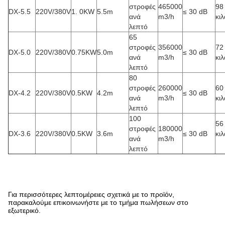
στροφές
465000
98
DX-5.5
220V/380V
1. 0KW
5.5m
≤ 30 dB
ανά
m3/h
κιλ
λεπτό
65
στροφές
356000
72
DX-5.0
220V/380V
0.75KW
5.0m
≤ 30 dB
ανά
m3/h
κιλ
λεπτό
80
στροφές
260000
60
DX-4.2
220V/380V
0.5KW
4.2m
≤ 30 dB
ανά
m3/h
κιλ
λεπτό
100
56
στροφές
180000
DX-3.6
220V/380V
0.5KW
3.6m
≤ 30 dB
κιλ
ανά
m3/h
λεπτό
Για περισσότερες λεπτομέρειες σχετικά με το προϊόν,
παρακαλούμε επικοινωνήστε με το τμήμα πωλήσεων στο
εξωτερικό.