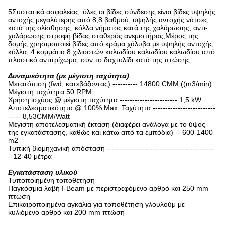
5Συστατικά ασφαλείας: όλες οι βίδες σύνδεσης είναι βίδες υψηλής
αντοχής μεγαλύτερης από 8,8 βαθμού, υψηλής αντοχής νάτσες
κατά της ολίσθησης, κόλλα νήματος κατά της χαλάρωσης, αντι-
χαλάρωσης στροφή βίδας σταθερός ανεμιστήρας,Μέρος της
δομής χρησιμοποιεί βίδες από κράμα χάλυβα με υψηλής αντοχής
κόλλα, 4 κομμάτια 8 χιλιοστών καλωδίου καλωδίου καλωδίου από
πλαστικό αντιτρίχωμα, συν το δαχτυλίδι κατά της πτώσης.
Δυναμικότητα (με μέγιστη ταχύτητα)
Μετατόπιση (fwd, κατεβάζοντας) ---------- 14800 CMM ((m3/min)
Μέγιστη ταχύτητα 50 RPM
Χρήση ισχύος @ μέγιστη ταχύτητα ----------------------- 1,5 kW
Αποτελεσματικότητα @ 100% Max. Ταχύτητα -------------------------
----- 8,53CMM/Watt
Μέγιστη αποτελεσματική έκταση (διαφέρει ανάλογα με το ύψος
της εγκατάστασης, καθώς και κάτω από τα εμπόδια) -- 600-1400
m2
Τυπική βιομηχανική απόσταση -------------------------------------------
--12-40 μέτρα
Εγκατάσταση υλικού
Τυποποιημένη τοποθέτηση
Παγκόσμια λαβή I-Beam με περιστρεφόμενο αρθρό και 250 mm
πτώση
Επικαιροποιημένα αγκάλια για τοποθέτηση γλουλούμ με
κυλιόμενο αρθρό και 200 mm πτώση