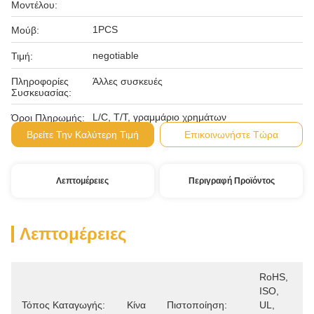
Μοντέλου:
1PCS
Μούβ:
negotiable
Τιμή:
Πληροφορίες
Άλλες συσκευές
Συσκευασίας:
L/C, T/T, γραμμάριο χρημάτων
Όροι Πληρωμής:
Βρείτε Την Καλύτερη Τιμή
Επικοινωνήστε Τώρα
Λεπτομέρειες
Περιγραφή Προϊόντος
Λεπτομέρειες
RoHS, 
ISO, 
Τόπος Καταγωγής:
Κίνα
Πιστοποίηση:
UL, 