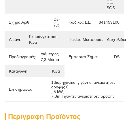
CE, 
SGS
Ds-
Σχήμα Αριθ.:
Κωδικός ΕΣ:
841459100
7,3
Γκουάνγκτσοου, 
Λιμάνι:
Πακέτο Μεταφοράς:
Δαχτυλίδια
Κίνα
Διάμετρος 
Προδιαγραφές:
Εμπορικό Σήμα:
DS
7,3 Μέτρα
Καταγωγή:
Κίνα
1Βιομηχανικοί γιγάντιοι ανεμιστήρες 
οροφής 0
Επισημαίνω:
, 
5 kW
, 
7.3m Γίγαντες ανεμιστήρες οροφής
Περιγραφή Προϊόντος