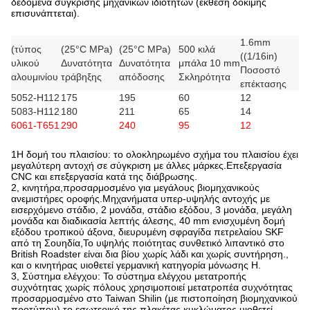
δεδομένα σύγκρισης μηχανικών ιδιοτήτων (έκθεση δοκιμής
επισυνάπτεται).
1.6mm
(τύπος
(25°C MPa)
(25°C MPa)
500 κιλά
((1/16in)
υλικού
Δυνατότητα
Δυνατότητα
μπάλα 10 mm
Ποσοστό
αλουμινίου
τράβηξης
απόδοσης
Σκληρότητα
επέκτασης
5052-H112
175
195
60
12
5083-H112
180
211
65
14
6061-T651
290
240
95
12
1Η δομή του πλαισίου: το ολοκληρωμένο σχήμα του πλαισίου έχει
μεγαλύτερη αντοχή σε σύγκριση με άλλες μάρκες.Επεξεργασία
CNC και επεξεργασία κατά της διάβρωσης.
2, κινητήρα,προσαρμοσμένο για μεγάλους βιομηχανικούς
ανεμιστήρες οροφής.Μηχανήματα υπερ-υψηλής αντοχής με
εισερχόμενο στάδιο, 2 μονάδα, στάδιο εξόδου, 3 μονάδα, μεγάλη
μονάδα και διαδικασία λεπτής άλεσης, 40 mm ενισχυμένη δομή
εξόδου τροπικού άξονα, διευρυμένη σφραγίδα πετρελαίου SKF
από τη Σουηδία,Το υψηλής ποιότητας συνθετικό λιπαντικό στο
British Roadster είναι δια βίου χωρίς λάδι και χωρίς συντήρηση.,
και ο κινητήρας υιοθετεί γερμανική κατηγορία μόνωσης H.
3, Σύστημα ελέγχου: Το σύστημα ελέγχου μετατροπής
συχνότητας χωρίς πόλους χρησιμοποιεί μετατροπέα συχνότητας
προσαρμοσμένο στο Taiwan Shilin (με πιστοποίηση βιομηχανικού
προτύπου),το εσωτερικό της πλακέτας κυκλώματος υιοθετεί