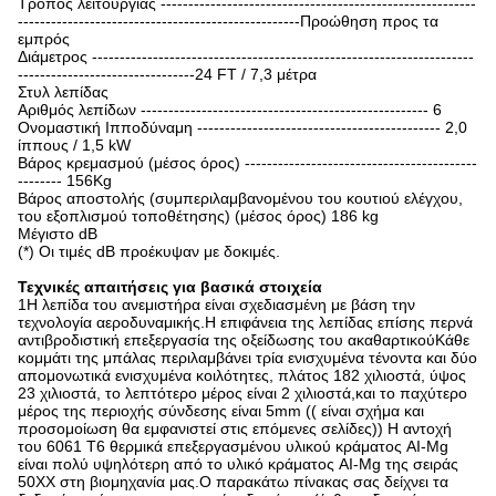
Τρόπος λειτουργίας ---------------------------------------------------------
---------------------------------------------------Προώθηση προς τα
εμπρός
Διάμετρος ---------------------------------------------------------------------
--------------------------------24 FT / 7,3 μέτρα
Στυλ λεπίδας
Αριθμός λεπίδων ---------------------------------------------------- 6
Ονομαστική Ιπποδύναμη -------------------------------------------- 2,0
ίππους / 1,5 kW
Βάρος κρεμασμού (μέσος όρος) ------------------------------------------
-------- 156Kg
Βάρος αποστολής (συμπεριλαμβανομένου του κουτιού ελέγχου,
του εξοπλισμού τοποθέτησης) (μέσος όρος) 186 kg
Μέγιστο dB
(*) Οι τιμές dB προέκυψαν με δοκιμές.
Τεχνικές απαιτήσεις για βασικά στοιχεία
1Η λεπίδα του ανεμιστήρα είναι σχεδιασμένη με βάση την
τεχνολογία αεροδυναμικής.Η επιφάνεια της λεπίδας επίσης περνά
αντιβροδιστική επεξεργασία της οξείδωσης του ακαθαρτικούΚάθε
κομμάτι της μπάλας περιλαμβάνει τρία ενισχυμένα τένοντα και δύο
απομονωτικά ενισχυμένα κοιλότητες, πλάτος 182 χιλιοστά, ύψος
23 χιλιοστά, το λεπτότερο μέρος είναι 2 χιλιοστά,και το παχύτερο
μέρος της περιοχής σύνδεσης είναι 5mm (( είναι σχήμα και
προσομοίωση θα εμφανιστεί στις επόμενες σελίδες)) Η αντοχή
του 6061 T6 θερμικά επεξεργασμένου υλικού κράματος AI-Mg
είναι πολύ υψηλότερη από το υλικό κράματος AI-Mg της σειράς
50XX στη βιομηχανία μας.Ο παρακάτω πίνακας σας δείχνει τα