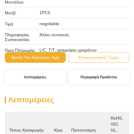
Μοντέλου:
1PCS
Μούβ:
negotiable
Τιμή:
Πληροφορίες
Άλλες συσκευές
Συσκευασίας:
L/C, T/T, γραμμάριο χρημάτων
Όροι Πληρωμής:
Βρείτε Την Καλύτερη Τιμή
Επικοινωνήστε Τώρα
Λεπτομέρειες
Περιγραφή Προϊόντος
Λεπτομέρειες
RoHS, 
ISO, 
Τόπος Καταγωγής:
Κίνα
Πιστοποίηση:
UL, 