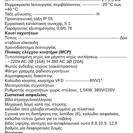
Θερμοκρασία λειτουργίας περιβάλλοντος ------------ -20 °C έως
+40 °C
Τάξη μόνωσης ------------------------------------------ H
Προστατευτική τάξη IP 55
Εργασιακή κατάσταση συνεχής S 1
Παράγοντας εξυπηρέτησης 0,8/0.78
Κουτί ταχυτήτων
Τύπος -------------------------------------------------------------------- Δύο
σταδίων ελικοειδή
Χρονοδιάστημα λειτουργίας
Πίνακας ελέγχου κινητήρα (MCP)
Τυποποιημένη ισχύς και μέγιστη ισχύς αντλήσεως -------------------
- --220V AC 2Ø (16A) Ή 380 AC 3Ø (20A)
Φωτός ένδειξης ισχύος (κακό/πράσινο)
Φίλτρο γραμμής ραδιοσυχνοτήτων
Ατμοσφαιρικός διακόπτης
Καλώδιο κίνησης κινητήρα VFD -----------------RVV1*
Μετατροπέας συχνοτήτων
Ρυθμιστής συχνοτήτων χωρίς στύλους, 1,5KW, 380V/220V
Συστατικά ασφαλείας
βίδα στρογγυλοκόλλησης
Μηχανική δομή κατά της πτώσης
καλώδιο από χάλυβα επικαλυμμένο με πλαστικό
Σχοινιά για τη διατήρηση της λεπίδας (6), καλώδιο ασφαλείας,
καλώδια τύπου (μόνο για το ταβάνι)
βίδες υψηλής αντοχής και αντιφλοιωτικά νώτα 8.8,10.9, 12,9
βαθμός για διαφορετικές δομές.
Εγγύηση