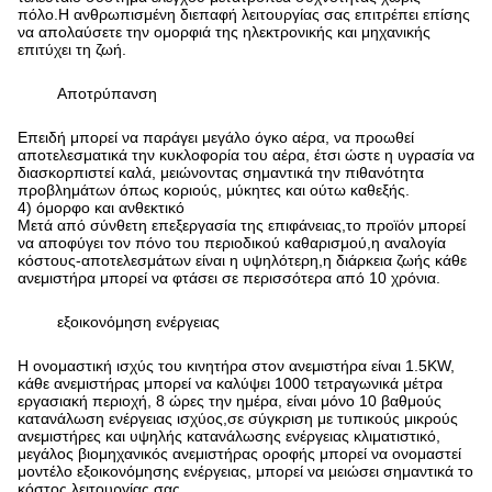
πόλο.Η ανθρωπισμένη διεπαφή λειτουργίας σας επιτρέπει επίσης
να απολαύσετε την ομορφιά της ηλεκτρονικής και μηχανικής
επιτύχει τη ζωή.
Αποτρύπανση
Επειδή μπορεί να παράγει μεγάλο όγκο αέρα, να προωθεί
αποτελεσματικά την κυκλοφορία του αέρα, έτσι ώστε η υγρασία να
διασκορπιστεί καλά, μειώνοντας σημαντικά την πιθανότητα
προβλημάτων όπως κοριούς, μύκητες και ούτω καθεξής.
4) όμορφο και ανθεκτικό
Μετά από σύνθετη επεξεργασία της επιφάνειας,το προϊόν μπορεί
να αποφύγει τον πόνο του περιοδικού καθαρισμού,η αναλογία
κόστους-αποτελεσμάτων είναι η υψηλότερη,η διάρκεια ζωής κάθε
ανεμιστήρα μπορεί να φτάσει σε περισσότερα από 10 χρόνια.
εξοικονόμηση ενέργειας
Η ονομαστική ισχύς του κινητήρα στον ανεμιστήρα είναι 1.5KW,
κάθε ανεμιστήρας μπορεί να καλύψει 1000 τετραγωνικά μέτρα
εργασιακή περιοχή, 8 ώρες την ημέρα, είναι μόνο 10 βαθμούς
κατανάλωση ενέργειας ισχύος,σε σύγκριση με τυπικούς μικρούς
ανεμιστήρες και υψηλής κατανάλωσης ενέργειας κλιματιστικό,
μεγάλος βιομηχανικός ανεμιστήρας οροφής μπορεί να ονομαστεί
μοντέλο εξοικονόμησης ενέργειας, μπορεί να μειώσει σημαντικά το
κόστος λειτουργίας σας.