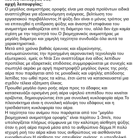
αρχή λειτουργίας:
Ο μεγάλος ανεμιστήρας οροφής είναι μια σειρά προϊόντων ειδικά
αναπτύχθηκε για εξοικονόμηση ενέργειας, βελτίωση του
εργασιακού περιβάλλοντος.Η ψύξη δεν είναι ο μόνος τρόπος για
να επιτευχθεί η επίδραση ψύξης και άνεσηςΗ επιφάνεια του
ανεμιστήρα καθορίζεται από τη διάμετρο του, αλλά δεν έχει καμία
σχέση με την ταχύτητά του.Ο βιομηχανικός ανεμιστήρας με
μεγάλη διάμετρο και χαμηλή ταχύτητα συνδυάζει όλα αυτά τα
χαρακτηριστικά..
Μετά από χρόνια βαθιάς έρευνας και εξερεύνησης,
ενσωματώνοντας την προηγμένη αεροναυτική τεχνολογία του
εξωτερικού, εμείς οι Ντάι Σεν αναπτύξαμε ένα είδος λεπίδων
προπέλας με εξαιρετικές επιδόσεις.συμμορφώνεται με συνεχές και
σιωπηλό αεράκι με αργή περιστροφήΟ μεγάλος όγκος της ροής
αέρα που παράγεται από τις μοναδικές και υψηλής απόδοσης
λεπίδες του ωθεί προς τα κάτω, έτσι ώστε να κατασκευαστεί μια
σχεδόν τέλεια εξάτμιση έλικας.
Προωθεί μεγάλο όγκο ροής αέρα προς το έδαφος και
κατασκευάζει ορισμένη ροή αέρα υψηλού επιπέδου που κινείται
οριζόντια, δημιουργώντας έτσι μια συνολική κυκλοφορία αέρα.Το
πλεονέκτημα είναι η συνολική κάλυψη του εδάφους και η
τρισδιάστατη κυκλοφορία του αέρα.
Η ταχύτητα του ανέμου που παράγεται από τον "μεγάλο
βιομηχανικό ανεμιστήρα οροφής" είναι περίπου 1-3m/s, που
υπολογίζεται πλήρως σύμφωνα με την καλύτερη αίσθηση ψύξης
όταν η ροή αέρα περνά μέσα από το ανθρώπινο δέρμα.Η πολύ
ισχυρή ροή του αέρα κάνει τους ανθρώπους να αισθάνονται
ευερεθισμένοι.Η αίσθηση της απευθείας ανάσας, η υπερβολική