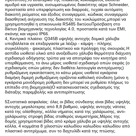
αμυδρό και υγρασία, ενσωματωμένος διακόπτης αέρα Schneider,
προστασία από υπερφόρτωση και διαρροές, τυχαία αυτόματη
διακοπή ρεύματος και έξοδος συναγερμού, κώδικας συναγερμού
διαισθητική ανίχνευση της διακοπής του κυκλώματος,μπορεί να
χρησιμοποιηθεί η επικοινωνία RS485 δικτύουΠρόσβαση στο
δίκτυο βιομηχανικής τεχνολογίας 4.0, προστασία κατά των EMI,
σκόνης και νερού IP66.
4, Κεντρικό πλαίσιο: Q345B υψηλής αντοχής δομικό χάλυβα
υποβάλλεται σε επεξεργασία με λέιζερ - κάμψη - πλήρης
συγκόλληση - ψεκασμός πλαστικού και πρόληψη της σκουριάς.Η
ασπίδα υιοθετεί υλικό από ανοξείδωτο χάλυβα θερμότητα διάχυση
σχεδιασμό οδήγησης τρύπα για να αποτρέψει τον κινητήρα από
υπερθέρμανση, το άνω μέρος υιοθετεί σχεδιασμό οπών σειράς (ο
σχεδιασμός οπών μέσης δεν διαθέτει λειτουργία αντιτρίχωσης)
ρυθμιζόμενη εγκατάσταση,το κάτω μέρος υιοθετεί εγκάρσια
διαμήκη διμερή ρυθμιζόμενη οριζόντια καθολική σύνδεση (μόνο η
εγκάρσια μονόδρομη ρύθμιση δεν μπορεί να ρυθμίσει πλήρως το
επίπεδο στη βιομηχανία)Ο κατασκευαστικός σχεδιασμός της
διάταξης παρεμβολής και αντιπερίπτωσης
5Συστατικά ασφαλείας: όλες οι βίδες σύνδεσης είναι βίδες υψηλής
αντοχής μεγαλύτερης από 8,8 βαθμού, υψηλής αντοχής νάτσες
κατά της ολίσθησης, κόλλα νήματος κατά της χαλάρωσης, αντι-
χαλάρωσης στροφή βίδας σταθερός ανεμιστήρας,Μέρος της
δομής χρησιμοποιεί βίδες από κράμα χάλυβα με υψηλής αντοχής
κόλλα, 4 κομμάτια 8 χιλιοστών καλωδίου καλωδίου καλωδίου από
πλαστικό αντιτρίχωμα, συν το δαχτυλίδι κατά της πτώσης.