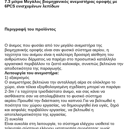
7.3 μέτρα Μεγάλος βιομηχανικός ανεμιστήρας οροφής με
6PCS ενισχυμένων λεπίδων
Περιγραφή του προϊόντος
Ο άνεμος που φυσάει από τον μεγάλο ανεμιστήρα της
βιομηχανικής οροφής είναι σαν φυσικό σύστημα αερίου, η
ταχύτητα του ανέμου είναι η καλύτερη δροσερή αίσθηση του
ανθρώπινου δέρματος.να παρέχει στο προσωπικό κατάλληλο
εργασιακό περιβάλλον το ζεστό καλοκαίρι, συνεπώς βελτιώνει την
αποδοτικότητα της παραγωγής.
Λειτουργία του ανεμιστήρα:
1) εξαερισμός
Ο ανεμιστήρας βελτιώνει την ανταλλαγή αέρα σε ολόκληρο το
χώρο, είναι τέλεια εξορθολογισμένη σχεδίαση μπορεί να παράγει
2-3m / s ταχύτητα τρισδιάστατο άνεμο, και σας κάνει να
αισθάνεστε σαν να απολαμβάνετε το φυσικό σύστημα
αερίου.Προωθεί την διάσπαση του καπνού.Για να βελτιωθεί η
ποιότητα του χώρου εργασίας, να δημιουργηθεί ένα υγιές, ξηρό
και ασφαλές περιβάλλον εργασίας, να βελτιωθεί η
αποτελεσματικότητα της εργασίας.
2) ευκολία
Είναι ευκολία στη λειτουργία, το σύστημα ελέγχου υιοθετεί το
τελευταίο σύστημα ελέγχου μετατροπέα συχνότητας χωρίς