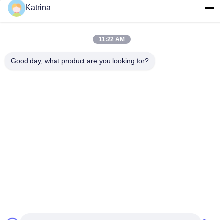
- Όχι, όχι, όχι.5, κτίριο 11, διεθνές βιομηχανικό λιμάνι Juneng,
Katrina
αριθ.117, οδός Nansan, ζώνη οικονομικής ανάπτυξης,
περιοχή Longquanyi, Chengdu, επαρχία Sichuan, Κίνα
11:22 AM
Τηλεφώνημα
86--13641973820
Good day, what product are you looking for?
Ηλεκτρονικό
daisenchina@gmail.com
Πολιτική απορρήτου
|
Sitemap
| Κίνα Καλή ποιότητα
Ανώτατος ανεμιστήρας HVLS Προμηθευτής. 2020-2026
Sichuan Junyi Industrial Equipment Co.,ltd Όλα τα δικαιώματα
διατηρούνται.