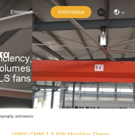
ς
Επικοινωνήστε Μαζί Μας
Απόσπασμα
τα
οροφής κατοικιών
16800 CMM 1,5 KW Μεγάλος Όγκος