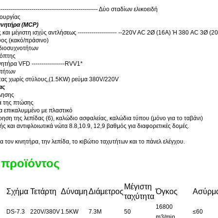
-------------------------------------------------- Δύο σταδίων ελικοειδή
ουργίας
ινητήρα (MCP)
και μέγιστη ισχύς αντλήσεως -------------------- --220V AC 2Ø (16A) Ή 380 AC 3Ø (2
ύος (κακό/πράσινο)
διοσυχνοτήτων
κόπτης
ητήρα VFD -----------------RVV1*
οτήτων
τας χωρίς στύλους
,
(1.5KW) ρεύμα 380V/220V
ας
λησης
ά της πτώσης
 επικαλυμμένο με πλαστικό
ήρηση της λεπίδας (6), καλώδιο ασφαλείας, καλώδια τύπου (μόνο για το ταβάνι)
ς και αντιφλοιωτικά νώτα 8.8,10.9, 12,9 βαθμός για διαφορετικές δομές.
α τον κινητήρα, την λεπίδα, το κιβώτιο ταχυτήτων και το πάνελ ελέγχου.
 προϊόντος
Μέγιστη
Σχήμα
Τετάρτη
Δύναμη
Διάμετρος
Όγκος
Ασύρμ
ταχύτητα
16800
DS-7.3
220V/380V
1.5KW
7.3M
50
≤
60
m3/min