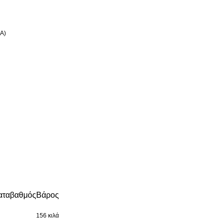
0A)
ατα
βαθμός
Βάρος
156 κιλά