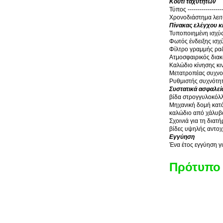
Κουτί ταχυτήτων
Τύπος ------------------
Χρονοδιάστημα λειτ
Πίνακας ελέγχου κ
Τυποποιημένη ισχύς 
Φωτός ένδειξης ισχ
Φίλτρο γραμμής ρα
Ατμοσφαιρικός δια
Καλώδιο κίνησης κιν
Μετατροπέας συχν
Ρυθμιστής συχνότη
Συστατικά ασφαλεί
βίδα στρογγυλοκόλ
Μηχανική δομή κατ
καλώδιο από χάλυβα
Σχοινιά για τη διατ
βίδες υψηλής αντοχή
Εγγύηση
Ένα έτος εγγύηση γι
Πρότυπο