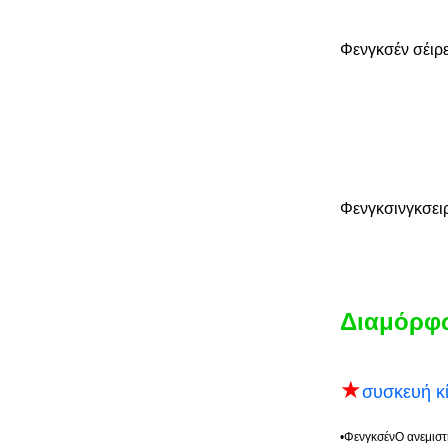
Φενγκσέν
σέιρ
Φενγκσινγκ
σει
Διαμόρφω
★
συσκευή κ
•
Φενγκσέν
Ο ανεμιστ