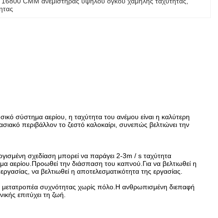
 
16800 CMM ανεμιστήρας υψηλού όγκου χαμηλής ταχύτητας
, 
ητας
σικό σύστημα αερίου, η ταχύτητα του ανέμου είναι η καλύτερη
ιακό περιβάλλον το ζεστό καλοκαίρι, συνεπώς βελτιώνει την
λογισμένη σχεδίαση μπορεί να παράγει 2-3m / s ταχύτητα
ημα αερίου.Προωθεί την διάσπαση του καπνού.Για να βελτιωθεί η
εργασίας, να βελτιωθεί η αποτελεσματικότητα της εργασίας.
γχου μετατροπέα συχνότητας χωρίς πόλο.Η ανθρωπισμένη διεπαφή
ικής επιτύχει τη ζωή.