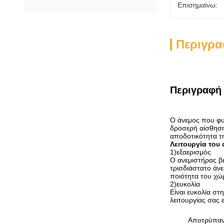
Επισημαίνω:
Περιγρα
Περιγραφή 
Ο άνεμος που φυσ
δροσερή αίσθηση
αποδοτικότητα τ
Λειτουργία του
1
)
εξαερισμός
Ο ανεμιστήρας βε
τρισδιάστατο άνε
ποιότητα του χώρ
2
)
ευκολία
Είναι ευκολία στ
λειτουργίας σας 
Αποτρύπα