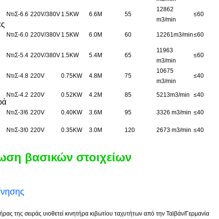
12862
ΝτιΣ-6.6
220V/380V
1.5KW
6.6M
55
≤
60
m3/min
ες
ΝτιΣ-6.0
220V/380V
1.5KW
6.0M
60
12261m3/min
≤
60
11963
ΝτιΣ-5.4
220V/380V
1.5KW
5.4M
65
≤
60
m3/min
10675
ΝτιΣ-4.8
220V
0.75KW
4.8M
75
≤
40
m3/min
ΝτιΣ-4.2
220V
0.52KW
4.2M
85
5213m3/min
≤
40
ρά
ΝτιΣ-3!6
220V
0.40KW
3.6M
95
3326 m3/min
≤
40
ΝτιΣ-3!0
220V
0.35KW
3.0M
120
2673 m3/min
≤
40
ση βασικών στοιχείων
ίνησης
ήρας της σειράς υιοθετεί κινητήρα κιβωτίου ταχυτήτων από την Ταϊβάν/Γερμανία