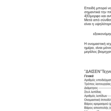
Επειδή μπορεί να
σημαντικά την π
4
)
Όμορφο και αν
Μετά από σύνθετ
είναι η υψηλότερ
εξοικονόμη
Η ονομαστική ισχ
ημέρα, είναι μόν
μεγάλος βιομηχαν
"
ΔΑΙΣΕΝ
"
Τεχν
Γενικά
Αριθμός υποδείγματος --
Τρόπος λειτουργίας ----
Διάμετρος --------------
Στυλ λεπίδας
Αριθμός λεπίδων --------
Ονομαστική Ιπποδύναμη 
Βάρος κρεμασμού (μέσος
Βάρος αποστολής (σ