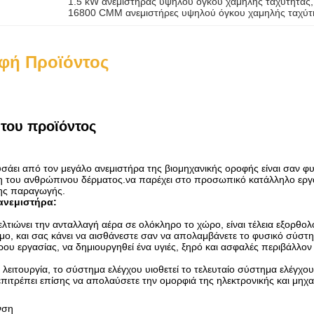
1.5 kW ανεμιστήρας υψηλού όγκου χαμηλής ταχύτητας
,
16800 CMM ανεμιστήρες υψηλού όγκου χαμηλής ταχύτ
φή Προϊόντος
του προϊόντος
άει από τον μεγάλο ανεμιστήρα της βιομηχανικής οροφής είναι σαν φυ
 του ανθρώπινου δέρματος.να παρέχει στο προσωπικό κατάλληλο εργασ
ης παραγωγής.
 ανεμιστήρα
:
λτιώνει την ανταλλαγή αέρα σε ολόκληρο το χώρο, είναι τέλεια εξορθο
μο, και σας κάνει να αισθάνεστε σαν να απολαμβάνετε το φυσικό σύστ
ου εργασίας, να δημιουργηθεί ένα υγιές, ξηρό και ασφαλές περιβάλλον 
η λειτουργία, το σύστημα ελέγχου υιοθετεί το τελευταίο σύστημα ελέ
επιτρέπει επίσης να απολαύσετε την ομορφιά της ηλεκτρονικής και μηχαν
νση