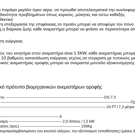
 παράγει μεγάλο όγκο αέρα, να προωθεί αποτελεσματικά την κυκλοφορί
ιθανότητα προβλημάτων όπως κοριούς, μύκητες και ούτω καθεξής.
θεκτικό
η επεξεργασία της επιφάνειας,το προϊόν μπορεί να αποφύγει τον πόν
η,η διάρκεια ζωής κάθε ανεμιστήρα μπορεί να φτάσει σε περισσότερα α
ση ενέργειας
ύς του κινητήρα στον ανεμιστήρα είναι 1.5KW, κάθε ανεμιστήρας μπορε
ο 10 βαθμούς κατανάλωση ενέργειας ισχύος,σε σύγκριση με τυπικούς μι
ικός ανεμιστήρας οροφής μπορεί να ονομαστεί μοντέλο εξοικονόμησης ε
ικό πρότυπο βιομηχανικών ανεμιστήρων οροφής
--------------------------------------------------------------------------------DS-7.3
-------------------------------------------------------------------------------------------------
---------------------------------------------------------------------------------------24 FT / 7,3 μέτρα
-------------------------------------------- 6
-------------------------------------------- 2,0 ίππους / 1,5 kW
 όρος) -------------------------------------------------- 156Kg
υμπεριλαμβανομένου του κουτιού ελέγχου, του εξοπλισμού τοποθέτησης) (μέσος ό