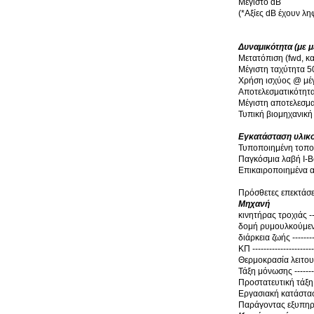
Μέγιστο dB
(
*Αξίες dB έχουν ληφ
Δυναμικότητα (με μ
Μετατόπιση (fwd, κα
Μέγιστη ταχύτητα 
Χρήση ισχύος @ μέγισ
Αποτελεσματικότητα @
Μέγιστη αποτελεσμα
Τυπική βιομηχανική απ
Εγκατάσταση υλικ
Τυποποιημένη τοπο
Παγκόσμια λαβή I-
Επικαιροποιημένα α
Πρόσθετες επεκτάσε
Μηχανή
κινητήρας τροχιάς ----
δομή ρυμουλκούμενου -
διάρκεια ζωής ----------
ΚΠ ----------------------
Θερμοκρασία λειτουρ
Τάξη μόνωσης ----------
Προστατευτική τάξη
Εργασιακή κατάστα
Παράγοντας εξυπηρ