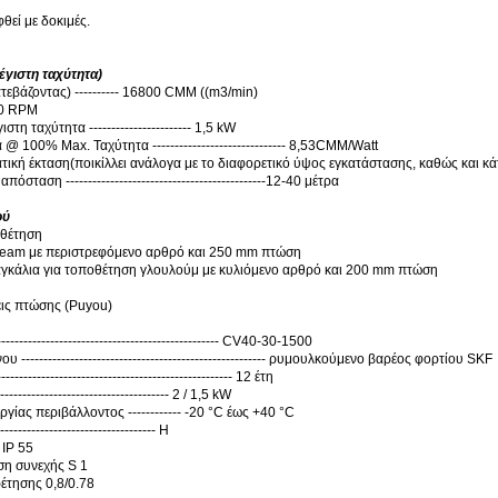
θεί με δοκιμές.
έγιστη ταχύτητα)
τεβάζοντας) ---------- 16800 CMM ((m3/min)
50 RPM
τη ταχύτητα ----------------------- 1,5 kW
 100% Max. Ταχύτητα ------------------------------ 8,53CMM/Watt
τική έκταση
(
ποικίλλει ανάλογα με το διαφορετικό ύψος εγκατάστασης, καθώς και κ
όσταση ---------------------------------------------12-40 μέτρα
ού
θέτηση
Beam με περιστρεφόμενο αρθρό και 250 mm πτώση
γκάλια για τοποθέτηση γλουλούμ με κυλιόμενο αρθρό και 200 mm πτώση
ις πτώσης (Puyou)
----------------------------------------------- CV40-30-1500
------------------------------------------------------ ρυμουλκούμενο βαρέος φορτίου SKF
-------------------------------------------------- 12 έτη
-------------------------------------- 2 / 1,5 kW
γίας περιβάλλοντος ------------ -20 °C έως +40 °C
-------------------------------- H
 IP 55
ση συνεχής S 1
έτησης 0,8/0.78