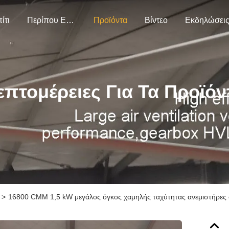
ίτι
Περίπου Εμείς
Προϊόντα
Βίντεο
Εκδηλώσει
επτομέρειες Για Τα Προϊόν
>
16800 CMM 1,5 kW μεγάλος όγκος χαμηλής ταχύτητας ανεμιστήρες 