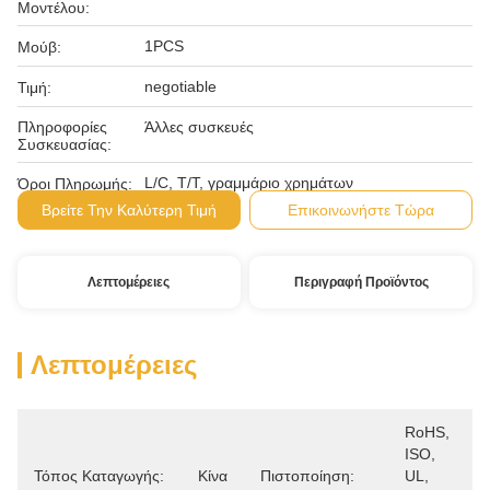
Μοντέλου:
1PCS
Μούβ:
negotiable
Τιμή:
Πληροφορίες
Άλλες συσκευές
Συσκευασίας:
L/C, T/T, γραμμάριο χρημάτων
Όροι Πληρωμής:
Βρείτε Την Καλύτερη Τιμή
Επικοινωνήστε Τώρα
Λεπτομέρειες
Περιγραφή Προϊόντος
Λεπτομέρειες
RoHS, 
ISO, 
Τόπος Καταγωγής:
Κίνα
Πιστοποίηση:
UL, 