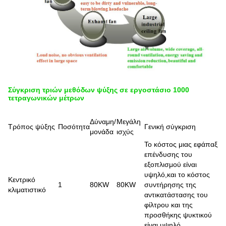
Σύγκριση τριών μεθόδων ψύξης σε εργοστάσιο 1000
τετραγωνικών μέτρων
Δύναμη/
Μεγάλη
Τρόπος ψύξης
Ποσότητα
Γενική σύγκριση
μονάδα
ισχύς
Το κόστος μιας εφάπαξ
επένδυσης του
εξοπλισμού είναι
υψηλό,και το κόστος
Κεντρικό
1
80KW
80KW
συντήρησης της
κλιματιστικό
αντικατάστασης του
φίλτρου και της
προσθήκης ψυκτικού
είναι υψηλό