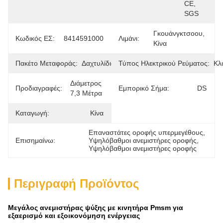
CE, 
SGS
Γκουάνγκτσοου, 
Κωδικός ΕΣ:
8414591000
Λιμάνι:
Κίνα
Πακέτο Μεταφοράς:
Δαχτυλίδια
Τύπος Ηλεκτρικού Ρεύματος:
Κλ
Διάμετρος 
Προδιαγραφές:
Εμπορικό Σήμα:
DS
7,3 Μέτρα
Καταγωγή:
Κίνα
Επαναστάτες οροφής υπερμεγέθους
, 
Επισημαίνω:
Υψηλόβαθμοι ανεμιστήρες οροφής
, 
Υψηλόβαθμοι ανεμιστήρες οροφής
Περιγραφή Προϊόντος
Μεγάλος ανεμιστήρας ψύξης με κινητήρα Pmsm για
εξαερισμό και εξοικονόμηση ενέργειας