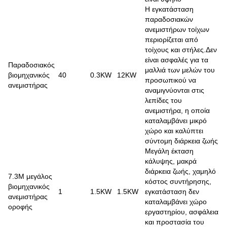
Η εγκατάσταση
παραδοσιακών
ανεμιστήρων τοίχων
περιορίζεται από
τοίχους και στήλες.Δεν
είναι ασφαλές για τα
Παραδοσιακός
μαλλιά των μελών του
βιομηχανικός
40
0.3KW
12KW
προσωπικού να
ανεμιστήρας
αναμιγνύονται στις
λεπίδες του
ανεμιστήρα, η οποία
καταλαμβάνει μικρό
χώρο και καλύπτει
σύντομη διάρκεια ζωής
Μεγάλη έκταση
κάλυψης, μακρά
διάρκεια ζωής, χαμηλό
7.3M μεγάλος
κόστος συντήρησης,
βιομηχανικός
1
1.5KW
1.5KW
εγκατάσταση δεν
ανεμιστήρας
καταλαμβάνει χώρο
οροφής
εργαστηρίου, ασφάλεια
και προστασία του