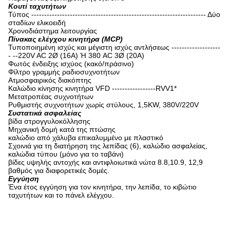
Κουτί ταχυτήτων
Τύπος -------------------------------------------------------------------- Δύο
σταδίων ελικοειδή
Χρονοδιάστημα λειτουργίας
Πίνακας ελέγχου κινητήρα (MCP)
Τυποποιημένη ισχύς και μέγιστη ισχύς αντλήσεως -------------------
- --220V AC 2Ø (16A) Ή 380 AC 3Ø (20A)
Φωτός ένδειξης ισχύος (κακό/πράσινο)
Φίλτρο γραμμής ραδιοσυχνοτήτων
Ατμοσφαιρικός διακόπτης
Καλώδιο κίνησης κινητήρα VFD -----------------RVV1*
Μετατροπέας συχνοτήτων
Ρυθμιστής συχνοτήτων χωρίς στύλους, 1,5KW, 380V/220V
Συστατικά ασφαλείας
βίδα στρογγυλοκόλλησης
Μηχανική δομή κατά της πτώσης
καλώδιο από χάλυβα επικαλυμμένο με πλαστικό
Σχοινιά για τη διατήρηση της λεπίδας (6), καλώδιο ασφαλείας,
καλώδια τύπου (μόνο για το ταβάνι)
βίδες υψηλής αντοχής και αντιφλοιωτικά νώτα 8.8,10.9, 12,9
βαθμός για διαφορετικές δομές.
Εγγύηση
Ένα έτος εγγύηση για τον κινητήρα, την λεπίδα, το κιβώτιο
ταχυτήτων και το πάνελ ελέγχου.