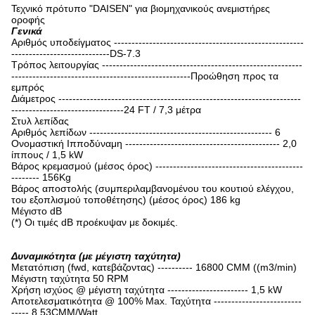
Τεχνικό πρότυπο "DAISEN" για βιομηχανικούς ανεμιστήρες
οροφής
Γενικά
Αριθμός υποδείγματος ------------------------------------------------------
----------------------------DS-7.3
Τρόπος λειτουργίας ---------------------------------------------------------
---------------------------------------------------Προώθηση προς τα
εμπρός
Διάμετρος ---------------------------------------------------------------------
--------------------------------24 FT / 7,3 μέτρα
Στυλ λεπίδας
Αριθμός λεπίδων ---------------------------------------------------- 6
Ονομαστική Ιπποδύναμη -------------------------------------------- 2,0
ίππους / 1,5 kW
Βάρος κρεμασμού (μέσος όρος) ------------------------------------------
-------- 156Kg
Βάρος αποστολής (συμπεριλαμβανομένου του κουτιού ελέγχου,
του εξοπλισμού τοποθέτησης) (μέσος όρος) 186 kg
Μέγιστο dB
(*) Οι τιμές dB προέκυψαν με δοκιμές.
Δυναμικότητα (με μέγιστη ταχύτητα)
Μετατόπιση (fwd, κατεβάζοντας) ---------- 16800 CMM ((m3/min)
Μέγιστη ταχύτητα 50 RPM
Χρήση ισχύος @ μέγιστη ταχύτητα ----------------------- 1,5 kW
Αποτελεσματικότητα @ 100% Max. Ταχύτητα -------------------------
----- 8,53CMM/Watt