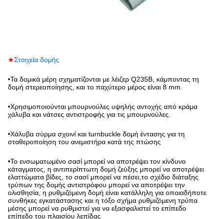
★
Στοιχεία δομής
•
Τα δομικά μέρη σχηματίζονται με λέιζερ Q235B, κάμποντας τη
δομή στερεοποίησης, και το παχύτερο μέρος είναι 8 mm.
•
Χρησιμοποιούνται μπουρνούλες υψηλής αντοχής από κράμα
χάλυβα και νάτσες αντιστροφής για τις μπουρνούλες.
•
Χάλυβα σύρμα σχοινί και turnbuckle δομή έντασης για τη
σταθεροποίηση του ανεμιστήρα κατά της πτώσης
•
Το ενσωματωμένο σασί μπορεί να αποτρέψει τον κίνδυνο
κάταγματος, η αντιπερίπτωτη δομή ζεύξης μπορεί να αποτρέψει
ελαττώματα βίδες, το σασί μπορεί να πέσει,το σχέδιο διάταξης
τρύπων της δομής αντιστρόφου μπορεί να αποτρέψει την
ολισθησία, η ρυθμιζόμενη δομή είναι κατάλληλη για οποιαδήποτε
συνθήκες εγκατάστασης και η τόξο σχήμα ρυθμιζόμενη τρύπα
μέσης μπορεί να ρυθμιστεί για να εξασφαλιστεί το επίπεδο
επίπεδο του πλαισίου λεπίδας