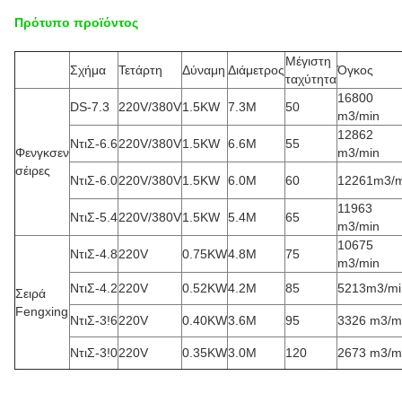
Πρότυπο προϊόντος
Μέγιστη
Σχήμα
Τετάρτη
Δύναμη
Διάμετρος
Όγκος
ταχύτητα
16800
DS-7.3
220V/380V
1.5KW
7.3M
50
m3/min
12862
ΝτιΣ-6.6
220V/380V
1.5KW
6.6M
55
Φενγκσεν
m3/min
σέιρες
ΝτιΣ-6.0
220V/380V
1.5KW
6.0M
60
12261m3/m
11963
ΝτιΣ-5.4
220V/380V
1.5KW
5.4M
65
m3/min
10675
ΝτιΣ-4.8
220V
0.75KW
4.8M
75
m3/min
ΝτιΣ-4.2
220V
0.52KW
4.2M
85
5213m3/mi
Σειρά
Fengxing
ΝτιΣ-3!6
220V
0.40KW
3.6M
95
3326 m3/m
ΝτιΣ-3!0
220V
0.35KW
3.0M
120
2673 m3/m