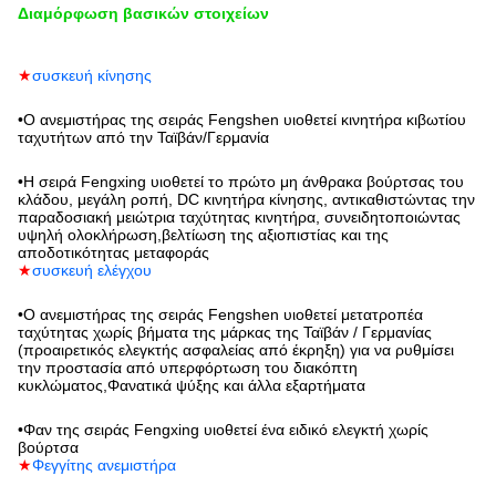
Διαμόρφωση βασικών στοιχείων
★
συσκευή κίνησης
•
Ο ανεμιστήρας της σειράς Fengshen υιοθετεί κινητήρα κιβωτίου
ταχυτήτων από την Ταϊβάν/Γερμανία
•
Η σειρά Fengxing υιοθετεί το πρώτο μη άνθρακα βούρτσας του
κλάδου, μεγάλη ροπή, DC κινητήρα κίνησης, αντικαθιστώντας την
παραδοσιακή μειώτρια ταχύτητας κινητήρα, συνειδητοποιώντας
υψηλή ολοκλήρωση,βελτίωση της αξιοπιστίας και της
αποδοτικότητας μεταφοράς
★
συσκευή ελέγχου
•
Ο ανεμιστήρας της σειράς Fengshen υιοθετεί μετατροπέα
ταχύτητας χωρίς βήματα της μάρκας της Ταϊβάν / Γερμανίας
(προαιρετικός ελεγκτής ασφαλείας από έκρηξη) για να ρυθμίσει
την προστασία από υπερφόρτωση του διακόπτη
κυκλώματος,Φανατικά ψύξης και άλλα εξαρτήματα
•
Φαν της σειράς Fengxing υιοθετεί ένα ειδικό ελεγκτή χωρίς
βούρτσα
★
Φεγγίτης ανεμιστήρα