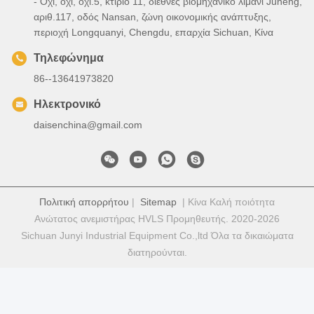
- Όχι, όχι, όχι.5, κτίριο 11, διεθνές βιομηχανικό λιμάνι Juneng,
αριθ.117, οδός Nansan, ζώνη οικονομικής ανάπτυξης,
περιοχή Longquanyi, Chengdu, επαρχία Sichuan, Κίνα
Τηλεφώνημα
86--13641973820
Ηλεκτρονικό
daisenchina@gmail.com
Πολιτική απορρήτου
|
Sitemap
| Κίνα Καλή ποιότητα
Ανώτατος ανεμιστήρας HVLS Προμηθευτής. 2020-2026
Sichuan Junyi Industrial Equipment Co.,ltd Όλα τα δικαιώματα
διατηρούνται.