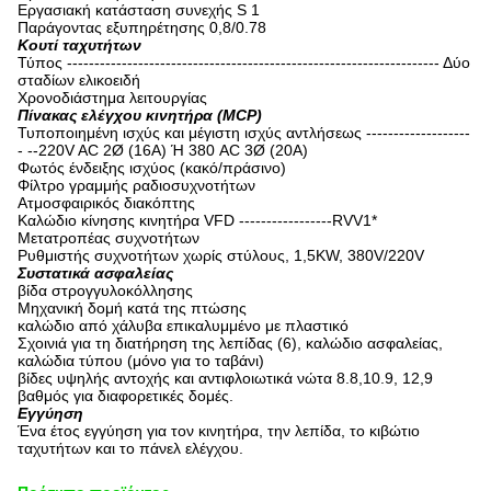
Εργασιακή κατάσταση συνεχής S 1
Παράγοντας εξυπηρέτησης 0,8/0.78
Κουτί ταχυτήτων
Τύπος -------------------------------------------------------------------- Δύο
σταδίων ελικοειδή
Χρονοδιάστημα λειτουργίας
Πίνακας ελέγχου κινητήρα (MCP)
Τυποποιημένη ισχύς και μέγιστη ισχύς αντλήσεως -------------------
- --220V AC 2Ø (16A) Ή 380 AC 3Ø (20A)
Φωτός ένδειξης ισχύος (κακό/πράσινο)
Φίλτρο γραμμής ραδιοσυχνοτήτων
Ατμοσφαιρικός διακόπτης
Καλώδιο κίνησης κινητήρα VFD -----------------RVV1*
Μετατροπέας συχνοτήτων
Ρυθμιστής συχνοτήτων χωρίς στύλους, 1,5KW, 380V/220V
Συστατικά ασφαλείας
βίδα στρογγυλοκόλλησης
Μηχανική δομή κατά της πτώσης
καλώδιο από χάλυβα επικαλυμμένο με πλαστικό
Σχοινιά για τη διατήρηση της λεπίδας (6), καλώδιο ασφαλείας,
καλώδια τύπου (μόνο για το ταβάνι)
βίδες υψηλής αντοχής και αντιφλοιωτικά νώτα 8.8,10.9, 12,9
βαθμός για διαφορετικές δομές.
Εγγύηση
Ένα έτος εγγύηση για τον κινητήρα, την λεπίδα, το κιβώτιο
ταχυτήτων και το πάνελ ελέγχου.