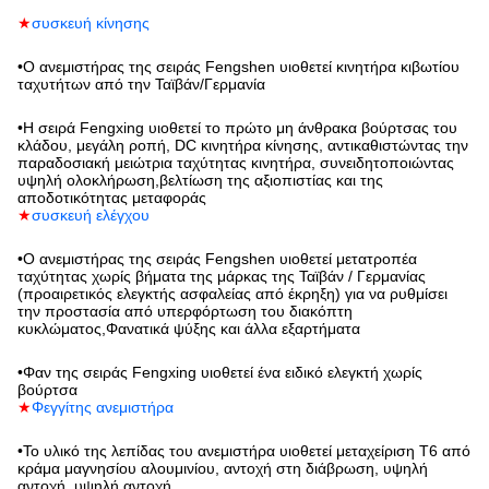
★
συσκευή κίνησης
•
Ο ανεμιστήρας της σειράς Fengshen υιοθετεί κινητήρα κιβωτίου
ταχυτήτων από την Ταϊβάν/Γερμανία
•
Η σειρά Fengxing υιοθετεί το πρώτο μη άνθρακα βούρτσας του
κλάδου, μεγάλη ροπή, DC κινητήρα κίνησης, αντικαθιστώντας την
παραδοσιακή μειώτρια ταχύτητας κινητήρα, συνειδητοποιώντας
υψηλή ολοκλήρωση,βελτίωση της αξιοπιστίας και της
αποδοτικότητας μεταφοράς
★
συσκευή ελέγχου
•
Ο ανεμιστήρας της σειράς Fengshen υιοθετεί μετατροπέα
ταχύτητας χωρίς βήματα της μάρκας της Ταϊβάν / Γερμανίας
(προαιρετικός ελεγκτής ασφαλείας από έκρηξη) για να ρυθμίσει
την προστασία από υπερφόρτωση του διακόπτη
κυκλώματος,Φανατικά ψύξης και άλλα εξαρτήματα
•
Φαν της σειράς Fengxing υιοθετεί ένα ειδικό ελεγκτή χωρίς
βούρτσα
★
Φεγγίτης ανεμιστήρα
•
Το υλικό της λεπίδας του ανεμιστήρα υιοθετεί μεταχείριση T6 από
κράμα μαγνησίου αλουμινίου, αντοχή στη διάβρωση, υψηλή
αντοχή, υψηλή αντοχή