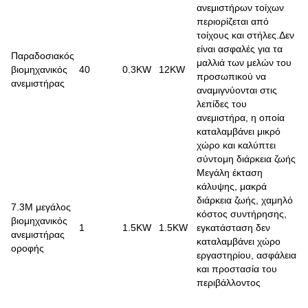
ανεμιστήρων τοίχων
περιορίζεται από
τοίχους και στήλες.Δεν
είναι ασφαλές για τα
Παραδοσιακός
μαλλιά των μελών του
βιομηχανικός
40
0.3KW
12KW
προσωπικού να
ανεμιστήρας
αναμιγνύονται στις
λεπίδες του
ανεμιστήρα, η οποία
καταλαμβάνει μικρό
χώρο και καλύπτει
σύντομη διάρκεια ζωής
Μεγάλη έκταση
κάλυψης, μακρά
διάρκεια ζωής, χαμηλό
7.3M μεγάλος
κόστος συντήρησης,
βιομηχανικός
1
1.5KW
1.5KW
εγκατάσταση δεν
ανεμιστήρας
καταλαμβάνει χώρο
οροφής
εργαστηρίου, ασφάλεια
και προστασία του
περιβάλλοντος