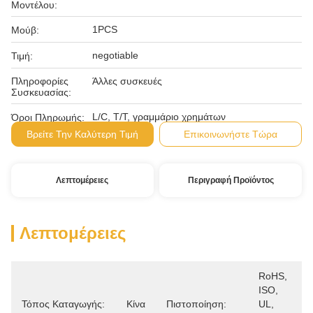
Μοντέλου:
1PCS
Μούβ:
negotiable
Τιμή:
Πληροφορίες
Άλλες συσκευές
Συσκευασίας:
L/C, T/T, γραμμάριο χρημάτων
Όροι Πληρωμής:
Βρείτε Την Καλύτερη Τιμή
Επικοινωνήστε Τώρα
Λεπτομέρειες
Περιγραφή Προϊόντος
Λεπτομέρειες
RoHS, 
ISO, 
Τόπος Καταγωγής:
Κίνα
Πιστοποίηση:
UL, 