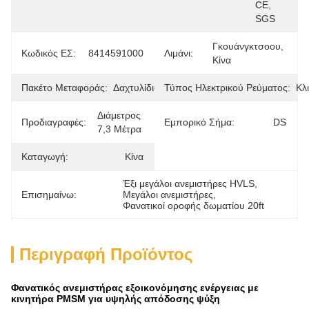
CE, 
SGS
Γκουάνγκτσοου, 
Κωδικός ΕΣ:
8414591000
Λιμάνι:
Κίνα
Πακέτο Μεταφοράς:
Δαχτυλίδια
Τύπος Ηλεκτρικού Ρεύματος:
Κλ
Διάμετρος 
Προδιαγραφές:
Εμπορικό Σήμα:
DS
7,3 Μέτρα
Καταγωγή:
Κίνα
Έξι μεγάλοι ανεμιστήρες HVLS
, 
Επισημαίνω:
Μεγάλοι ανεμιστήρες
, 
Φανατικοί οροφής δωματίου 20ft
Περιγραφή Προϊόντος
Φανατικός ανεμιστήρας εξοικονόμησης ενέργειας με
κινητήρα PMSM για υψηλής απόδοσης ψύξη