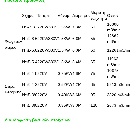
Πρότυπο προϊόντος
Μέγιστη
Σχήμα
Τετάρτη
Δύναμη
Διάμετρος
Όγκος
ταχύτητα
16800
DS-7.3
220V/380V
1.5KW
7.3M
50
m3/min
12862
ΝτιΣ-6.6
220V/380V
1.5KW
6.6M
55
Φενγκσέν
m3/min
σέιρες
ΝτιΣ-6.0
220V/380V
1.5KW
6.0M
60
12261m3/m
11963
ΝτιΣ-5.4
220V/380V
1.5KW
5.4M
65
m3/min
10675
ΝτιΣ-4.8
220V
0.75KW
4.8M
75
m3/min
ΝτιΣ-4.2
220V
0.52KW
4.2M
85
5213m3/min
Σειρά
Fengxing
ΝτιΣ-3!6
220V
0.40KW
3.6M
95
3326 m3/mi
ΝτιΣ-3!0
220V
0.35KW
3.0M
120
2673 m3/mi
Διαμόρφωση βασικών στοιχείων