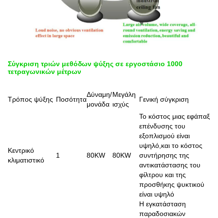
Σύγκριση τριών μεθόδων ψύξης σε εργοστάσιο 1000
τετραγωνικών μέτρων
Δύναμη/
Μεγάλη
Τρόπος ψύξης
Ποσότητα
Γενική σύγκριση
μονάδα
ισχύς
Το κόστος μιας εφάπαξ
επένδυσης του
εξοπλισμού είναι
υψηλό,και το κόστος
Κεντρικό
1
80KW
80KW
συντήρησης της
κλιματιστικό
αντικατάστασης του
φίλτρου και της
προσθήκης ψυκτικού
είναι υψηλό
Η εγκατάσταση
παραδοσιακών