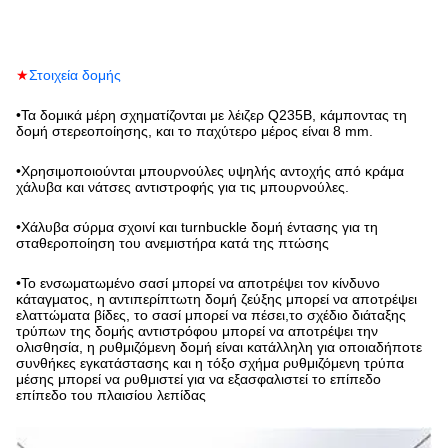
★
Στοιχεία δομής
•
Τα δομικά μέρη σχηματίζονται με λέιζερ Q235B, κάμποντας τη
δομή στερεοποίησης, και το παχύτερο μέρος είναι 8 mm.
•
Χρησιμοποιούνται μπουρνούλες υψηλής αντοχής από κράμα
χάλυβα και νάτσες αντιστροφής για τις μπουρνούλες.
•
Χάλυβα σύρμα σχοινί και turnbuckle δομή έντασης για τη
σταθεροποίηση του ανεμιστήρα κατά της πτώσης
•
Το ενσωματωμένο σασί μπορεί να αποτρέψει τον κίνδυνο
κάταγματος, η αντιπερίπτωτη δομή ζεύξης μπορεί να αποτρέψει
ελαττώματα βίδες, το σασί μπορεί να πέσει,το σχέδιο διάταξης
τρύπων της δομής αντιστρόφου μπορεί να αποτρέψει την
ολισθησία, η ρυθμιζόμενη δομή είναι κατάλληλη για οποιαδήποτε
συνθήκες εγκατάστασης και η τόξο σχήμα ρυθμιζόμενη τρύπα
μέσης μπορεί να ρυθμιστεί για να εξασφαλιστεί το επίπεδο
επίπεδο του πλαισίου λεπίδας