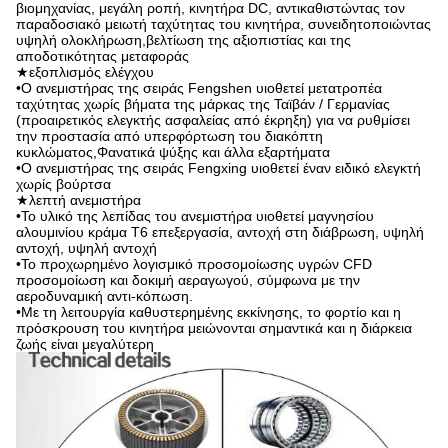
βιομηχανίας, μεγάλη ροπή, κινητήρα DC, αντικαθιστώντας τον
παραδοσιακό μειωτή ταχύτητας του κινητήρα, συνειδητοποιώντας
υψηλή ολοκλήρωση,βελτίωση της αξιοπιστίας και της
αποδοτικότητας μεταφοράς
★εξοπλισμός ελέγχου
•Ο ανεμιστήρας της σειράς Fengshen υιοθετεί μετατροπέα
ταχύτητας χωρίς βήματα της μάρκας της Ταϊβάν / Γερμανίας
(προαιρετικός ελεγκτής ασφαλείας από έκρηξη) για να ρυθμίσει
την προστασία από υπερφόρτωση του διακόπτη
κυκλώματος,Φανατικά ψύξης και άλλα εξαρτήματα
•Ο ανεμιστήρας της σειράς Fengxing υιοθετεί έναν ειδικό ελεγκτή
χωρίς βούρτσα
★λεπτή ανεμιστήρα
•Το υλικό της λεπίδας του ανεμιστήρα υιοθετεί μαγνησίου
αλουμινίου κράμα T6 επεξεργασία, αντοχή στη διάβρωση, υψηλή
αντοχή, υψηλή αντοχή
•Το προχωρημένο λογισμικό προσομοίωσης υγρών CFD
προσομοίωση και δοκιμή αεραγωγού, σύμφωνα με την
αεροδυναμική αντι-κόπωση.
•Με τη λειτουργία καθυστερημένης εκκίνησης, το φορτίο και η
πρόσκρουση του κινητήρα μειώνονται σημαντικά και η διάρκεια
ζωής είναι μεγαλύτερη