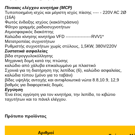
Πίνακας ελέγχου κινητήρα (MCP)
Τυποποιημένη ισχύς και μέγιστη ισχύς πίεσης ---- - 220V AC 2Ø
(16A)
Φωτός ένδειξης ισχύος (κακό/πράσινο)
Φίλτρο γραμμής ραδιοσυχνοτήτων
Ατμοσφαιρικός διακόπτης
Καλώδιο κίνησης κινητήρα VFD -----------------RVV1*
Μετατροπέας συχνοτήτων
Ρυθμιστής συχνοτήτων χωρίς στύλους, 1,5KW, 380V/220V
Συστατικά ασφαλείας
βίδα στρογγυλοκόλλησης
Μηχανική δομή κατά της πτώσης
καλώδιο από χάλυβα επικαλυμμένο με πλαστικό
Σχοινιά για τη διατήρηση της λεπίδας (6), καλώδιο ασφαλείας,
καλώδια τύπου (μόνο για το ταβάνι)
βίδες υψηλής αντοχής και αντιφλοιωτικά νώτα 8.8,10.9, 12,9
βαθμός για διαφορετικές δομές.
Εγγύηση
Ένα έτος εγγύηση για τον κινητήρα, την λεπίδα, το κιβώτιο
ταχυτήτων και το πάνελ ελέγχου.
Πρότυπο προϊόντος
Αριθμοί