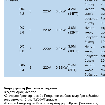
άμεση
75
DX-
4.2M
κίνηση
στ
5
220V
0.6KW
4.2
(14FT)
χωρίς
αν
βούρτσα
λε
άμεση
90
DX-
3.6M
κίνηση
στ
5
220V
0.3KW
3.6
(12FT)
χωρίς
αν
βούρτσα
λε
άμεση
10
DX-
3.0M
κίνηση
στ
5
220V
0.2KW
3.0
(10FT)
χωρίς
αν
βούρτσα
λε
άμεση
10
DX-
2.4M
κίνηση
στ
5
220V
0.15KW
2.4
(8FT)
χωρίς
αν
βούρτσα
λε
Διαμόρφωση βασικών στοιχείων
★εξοπλισμός κίνησης
•Ο ανεμιστήρας της σειράς Fengshen υιοθετεί κινητήρα κιβωτίου
ταχυτήτων από την Ταϊβάν/Γερμανία
•Η σειρά Fengxing υιοθετεί την πρώτη μη άνθρακα βούρτσα της