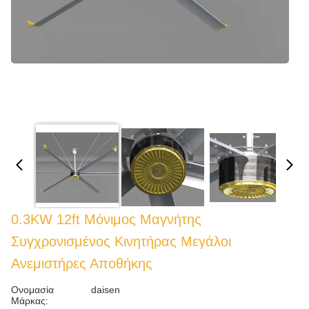
0.3KW 12ft Μόνιμος Μαγνήτης
Συγχρονισμένος Κινητήρας Μεγάλοι
Ανεμιστήρες Αποθήκης
Ονομασία
daisen
Μάρκας: