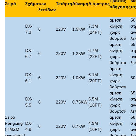
Τρόπος
Μέ
Σειρά
Σχήμα
των
Τετάρτη
Δύναμη
Διάμετρος
οδήγησης
τα
λεπίδων
άμεση
50
DX-
7.3M
κίνηση
στ
6
220V
1.5KW
7.3
(24FT)
χωρίς
αν
βούρτσα
λε
άμεση
55
DX-
6.7M
κίνηση
στ
6
220V
1.2KW
6.7
(22FT)
χωρίς
αν
βούρτσα
λε
άμεση
DX-
6.1M
κίνηση
6
220V
1.0KW
6
6.1
(20FT)
χωρίς
βούρτσα
άμεση
65
DX-
5.5M
κίνηση
στ
6
220V
0.75KW
5.5
(18FT)
χωρίς
αν
βούρτσα
λε
Σειρά
άμεση
68
Fengxing
DX-
4.9M
κίνηση
στ
6
220V
0.7KW
(ΠΜΣΜ
4.9
(16FT)
χωρίς
αν
κινητήρας)
βούρτσα
λε