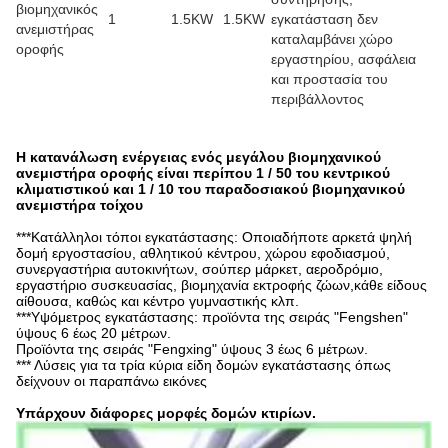
βιομηχανικός
1
1.5KW
1.5KW
εγκατάσταση δεν
ανεμιστήρας
καταλαμβάνει χώρο
οροφής
εργαστηρίου, ασφάλεια
και προστασία του
περιβάλλοντος
Η κατανάλωση ενέργειας ενός μεγάλου βιομηχανικού
ανεμιστήρα οροφής είναι περίπου 1 / 50 του κεντρικού
κλιματιστικού και 1 / 10 του παραδοσιακού βιομηχανικού
ανεμιστήρα τοίχου
***Κατάλληλοι τόποι εγκατάστασης: Οποιαδήποτε αρκετά ψηλή
δομή εργοστασίου, αθλητικού κέντρου, χώρου εφοδιασμού,
συνεργαστήρια αυτοκινήτων, σούπερ μάρκετ, αεροδρόμιο,
εργαστήριο συσκευασίας, βιομηχανία εκτροφής ζώων,κάθε είδους
αίθουσα, καθώς και κέντρο γυμναστικής κλπ.
***Υψόμετρος εγκατάστασης: προϊόντα της σειράς "Fengshen"
ύψους 6 έως 20 μέτρων.
Προϊόντα της σειράς "Fengxing" ύψους 3 έως 6 μέτρων.
*** Λύσεις για τα τρία κύρια είδη δομών εγκατάστασης όπως
δείχνουν οι παραπάνω εικόνες
Υπάρχουν διάφορες μορφές δομών κτιρίων.