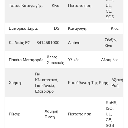
Τόπος Καταγωγής:
Κίνα
Πιστοποίηση:
UL, 
CE, 
SGS
Εμπορικό Σήμα:
DS
Καταγωγή:
Κίνα
Σένζεν, 
Κωδικός ΕΣ:
8414591000
Λιμάνι:
Κίνα
Άλλες 
Πακέτο Μεταφοράς:
Υλικό:
Αλουμίνιο
Συσκευές
Για 
Κλιματιστικό, 
Αξιακή 
Χρήση:
Κατεύθυνση Της Ροής:
Για Ψυγείο, 
Ροή
Εξαερισμό
RoHS, 
ISO, 
Χαμηλή 
Πίεση:
Πιστοποίηση:
UL, 
Πίεση
CE, 
SGS