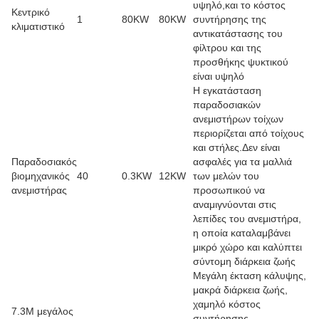
υψηλό,και το κόστος
Κεντρικό
1
80KW
80KW
συντήρησης της
κλιματιστικό
αντικατάστασης του
φίλτρου και της
προσθήκης ψυκτικού
είναι υψηλό
Η εγκατάσταση
παραδοσιακών
ανεμιστήρων τοίχων
περιορίζεται από τοίχους
και στήλες.Δεν είναι
Παραδοσιακός
ασφαλές για τα μαλλιά
βιομηχανικός
40
0.3KW
12KW
των μελών του
ανεμιστήρας
προσωπικού να
αναμιγνύονται στις
λεπίδες του ανεμιστήρα,
η οποία καταλαμβάνει
μικρό χώρο και καλύπτει
σύντομη διάρκεια ζωής
Μεγάλη έκταση κάλυψης,
μακρά διάρκεια ζωής,
χαμηλό κόστος
7.3M μεγάλος
συντήρησης,