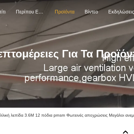
ίτι
Περίπου Εμείς
Προϊόντα
Βίντεο
Εκδηλώσει
επτομέρειες Για Τα Προϊόν
λλική λεπίδα 3.6M 12 πόδια pmsm Φωτεινές αποχρώσεις Μεγάλοι ανε