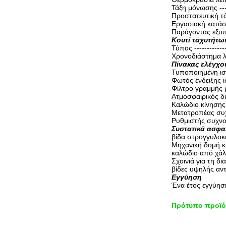
Τάξη μόνωσης ------
Προστατευτική τά
Εργασιακή κατάσ
Παράγοντας εξυπ
Κουτί ταχυτήτω
Τύπος -------------
Χρονοδιάστημα λ
Πίνακας ελέγχο
Τυποποιημένη ισχ
Φωτός ένδειξης 
Φίλτρο γραμμής
Ατμοσφαιρικός δ
Καλώδιο κίνησης 
Μετατροπέας συ
Ρυθμιστής συχνο
Συστατικά ασφα
βίδα στρογγυλο
Μηχανική δομή 
καλώδιο από χάλ
Σχοινιά για τη δ
βίδες υψηλής αντ
Εγγύηση
Ένα έτος εγγύηση
Πρότυπο προϊό