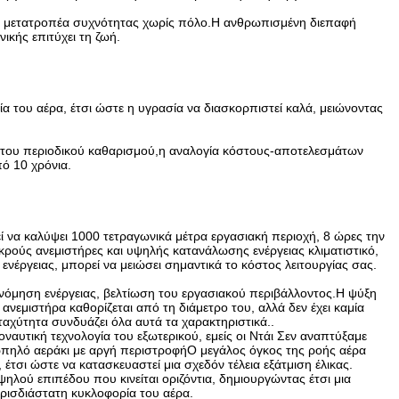
γχου μετατροπέα συχνότητας χωρίς πόλο.Η ανθρωπισμένη διεπαφή
ικής επιτύχει τη ζωή.
α του αέρα, έτσι ώστε η υγρασία να διασκορπιστεί καλά, μειώνοντας
ο του περιοδικού καθαρισμού,η αναλογία κόστους-αποτελεσμάτων
πό 10 χρόνια.
ί να καλύψει 1000 τετραγωνικά μέτρα εργασιακή περιοχή, 8 ώρες την
κρούς ανεμιστήρες και υψηλής κατανάλωσης ενέργειας κλιματιστικό,
νέργειας, μπορεί να μειώσει σημαντικά το κόστος λειτουργίας σας.
κονόμηση ενέργειας, βελτίωση του εργασιακού περιβάλλοντος.Η ψύξη
 ανεμιστήρα καθορίζεται από τη διάμετρο του, αλλά δεν έχει καμία
ταχύτητα συνδυάζει όλα αυτά τα χαρακτηριστικά..
αυτική τεχνολογία του εξωτερικού, εμείς οι Ντάι Σεν αναπτύξαμε
ιωπηλό αεράκι με αργή περιστροφήΟ μεγάλος όγκος της ροής αέρα
τσι ώστε να κατασκευαστεί μια σχεδόν τέλεια εξάτμιση έλικας.
λού επιπέδου που κινείται οριζόντια, δημιουργώντας έτσι μια
τρισδιάστατη κυκλοφορία του αέρα.