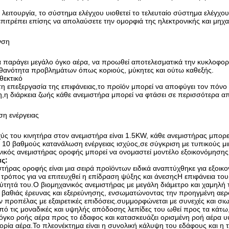
η λειτουργία, το σύστημα ελέγχου υιοθετεί το τελευταίο σύστημα ελέ
επιτρέπει επίσης να απολαύσετε την ομορφιά της ηλεκτρονικής και μηχαν
νση
 παράγει μεγάλο όγκο αέρα, να προωθεί αποτελεσματικά την κυκλοφορί
ιθανότητα προβλημάτων όπως κοριούς, μύκητες και ούτω καθεξής.
θεκτικό
η επεξεργασία της επιφάνειας,το προϊόν μπορεί να αποφύγει τον πόν
η,η διάρκεια ζωής κάθε ανεμιστήρα μπορεί να φτάσει σε περισσότερα α
ση ενέργειας
ύς του κινητήρα στον ανεμιστήρα είναι 1.5KW, κάθε ανεμιστήρας μπορε
ο 10 βαθμούς κατανάλωση ενέργειας ισχύος,σε σύγκριση με τυπικούς μι
ικός ανεμιστήρας οροφής μπορεί να ονομαστεί μοντέλο εξοικονόμησης ε
ας:
τήρας οροφής είναι μια σειρά προϊόντων ειδικά αναπτύχθηκε για εξοι
ς τρόπος για να επιτευχθεί η επίδραση ψύξης και άνεσηςΗ επιφάνεια του
ύτητά του.Ο βιομηχανικός ανεμιστήρας με μεγάλη διάμετρο και χαμηλή 
βαθιάς έρευνας και εξερεύνησης, ενσωματώνοντας την προηγμένη αερον
ων προπέλας με εξαιρετικές επιδόσεις.συμμορφώνεται με συνεχές και σ
ό τις μοναδικές και υψηλής απόδοσης λεπίδες του ωθεί προς τα κάτω, έ
γκο ροής αέρα προς το έδαφος και κατασκευάζει ορισμένη ροή αέρα υψη
ρία αέρα.Το πλεονέκτημα είναι η συνολική κάλυψη του εδάφους και η 