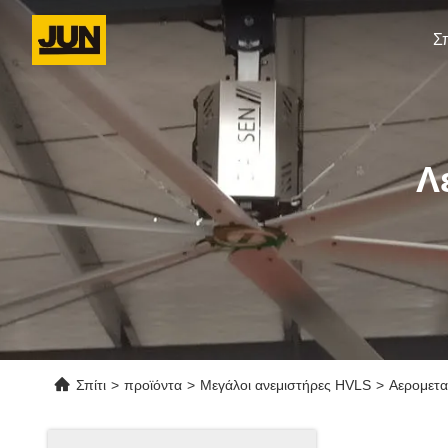
Σπ
Λ
Σπίτι
>
προϊόντα
>
Μεγάλοι ανεμιστήρες HVLS
>
Αερομετα