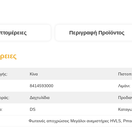
πτομέρειες
Περιγραφή Προϊόντος
ρειες
γής:
Κίνα
Πιστοπ
8414593000
Λιμάνι:
οράς:
Δαχτυλίδια
Προδια
α:
DS
Καταγω
Φωτεινές αποχρώσεις Μεγάλοι ανεμιστήρες HVLS
, 
Pmsm