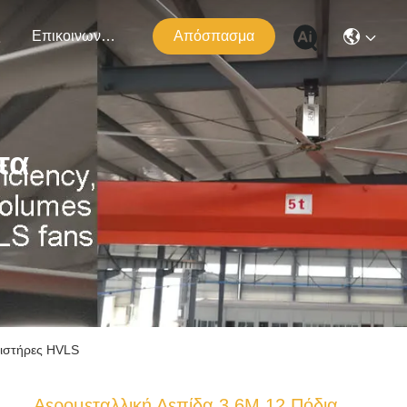
ς
Επικοινωνήστε Μαζί Μας
Απόσπασμα
τα
μιστήρες HVLS
Αερομεταλλική Λεπίδα 3.6M 12 Πόδια