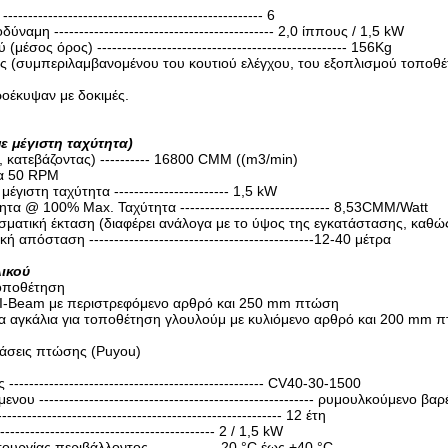
------------------------------------------------- 6
αμη -------------------------------------------- 2,0 ίππους / 1,5 kW
έσος όρος) -------------------------------------------------- 156Kg
 (συμπεριλαμβανομένου του κουτιού ελέγχου, του εξοπλισμού τοποθέ
προέκυψαν με δοκιμές.
ε μέγιστη ταχύτητα)
 κατεβάζοντας) ---------- 16800 CMM ((m3/min)
τα 50 RPM
γιστη ταχύτητα ----------------------- 1,5 kW
τα @ 100% Max. Ταχύτητα ------------------------------ 8,53CMM/Watt
σματική έκταση (διαφέρει ανάλογα με το ύψος της εγκατάστασης, καθώ
 απόσταση ---------------------------------------------12-40 μέτρα
ικού
οποθέτηση
 I-Beam με περιστρεφόμενο αρθρό και 250 mm πτώση
α αγκάλια για τοποθέτηση γλουλούμ με κυλιόμενο αρθρό και 200 mm 
άσεις πτώσης (Puyou)
--------------------------------------------------- CV40-30-1500
ου ------------------------------------------------------- ρυμουλκούμενο β
------------------------------------------------------ 12 έτη
------------------------------------------- 2 / 1,5 kW
ουργίας περιβάλλοντος ------------ -20 °C έως +40 °C