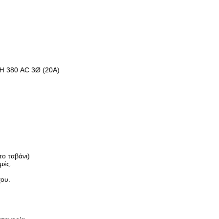
) Ή 380 AC 3Ø (20A)
το ταβάνι)
μές.
χου.