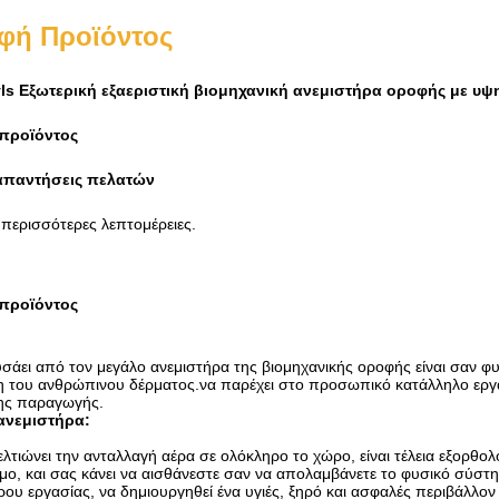
φή Προϊόντος
Hvls Εξωτερική εξαεριστική βιομηχανική ανεμιστήρα οροφής με 
 προϊόντος
 απαντήσεις πελατών
 περισσότερες λεπτομέρειες.
 προϊόντος
άει από τον μεγάλο ανεμιστήρα της βιομηχανικής οροφής είναι σαν φυ
 του ανθρώπινου δέρματος.να παρέχει στο προσωπικό κατάλληλο εργασ
ης παραγωγής.
 ανεμιστήρα:
λτιώνει την ανταλλαγή αέρα σε ολόκληρο το χώρο, είναι τέλεια εξορθο
μο, και σας κάνει να αισθάνεστε σαν να απολαμβάνετε το φυσικό σύστ
ου εργασίας, να δημιουργηθεί ένα υγιές, ξηρό και ασφαλές περιβάλλον 