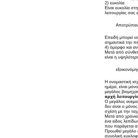
2) ευκολία
Είναι ευκολία στ
λειτουργίας σας 
Αποτρύπα
Επειδή μπορεί να
σημαντικά την π
4) όμορφο και αν
Μετά από σύνθετ
είναι η υψηλότερ
εξοικονόμη
Η ονομαστική ισχ
ημέρα, είναι μόν
μεγάλος βιομηχαν
αρχή λειτουργί
Ο μεγάλος ανεμισ
δεν είναι ο μόνο
σχέση με την ταχ
Μετά από χρόνια 
ένα είδος λεπίδ
που παράγεται απ
Προωθεί μεγάλο ό
συνολική κυκλοφο