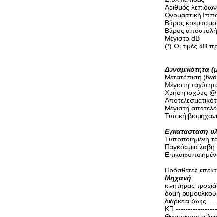
Αριθμός λεπίδων ---
Ονομαστική Ιπποδύν
Βάρος κρεμασμού (μ
Βάρος αποστολής
Μέγιστο dB
(*) Οι τιμές dB 
Δυναμικότητα (μ
Μετατόπιση (fwd,
Μέγιστη ταχύτη
Χρήση ισχύος @ μέ
Αποτελεσματικότη
Μέγιστη αποτελε
Τυπική βιομηχανική
Εγκατάσταση υλ
Τυποποιημένη τ
Παγκόσμια λαβή
Επικαιροποιημέν
Πρόσθετες επεκτ
Μηχανή
κινητήρας τροχιάς 
δομή ρυμουλκούμεν
διάρκεια ζωής ------
ΚΠ -----------------
Θερμοκρασία λειτ