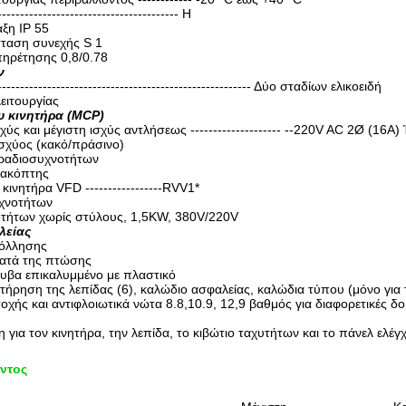
------------------------------------ H
ξη IP 55
ταση συνεχής S 1
ηρέτησης 0,8/0.78
ν
------------------------------------------------------- Δύο σταδίων ελικοειδή
ειτουργίας
υ κινητήρα (MCP)
ύς και μέγιστη ισχύς αντλήσεως -------------------- --220V AC 2Ø (16A
ισχύος (κακό/πράσινο)
 ραδιοσυχνοτήτων
ιακόπτης
κινητήρα VFD -----------------RVV1*
χνοτήτων
τήτων χωρίς στύλους, 1,5KW, 380V/220V
λείας
κόλλησης
κατά της πτώσης
υβα επικαλυμμένο με πλαστικό
ιατήρηση της λεπίδας (6), καλώδιο ασφαλείας, καλώδια τύπου (μόνο για 
οχής και αντιφλοιωτικά νώτα 8.8,10.9, 12,9 βαθμός για διαφορετικές δο
 για τον κινητήρα, την λεπίδα, το κιβώτιο ταχυτήτων και το πάνελ ελέγ
ντος