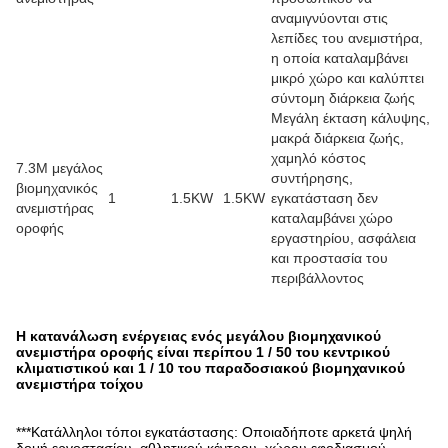
αναμιγνύονται στις
λεπίδες του ανεμιστήρα,
η οποία καταλαμβάνει
μικρό χώρο και καλύπτει
σύντομη διάρκεια ζωής
Μεγάλη έκταση κάλυψης,
μακρά διάρκεια ζωής,
χαμηλό κόστος
7.3M μεγάλος
συντήρησης,
βιομηχανικός
1
1.5KW
1.5KW
εγκατάσταση δεν
ανεμιστήρας
καταλαμβάνει χώρο
οροφής
εργαστηρίου, ασφάλεια
και προστασία του
περιβάλλοντος
Η κατανάλωση ενέργειας ενός μεγάλου βιομηχανικού
ανεμιστήρα οροφής είναι περίπου 1 / 50 του κεντρικού
κλιματιστικού και 1 / 10 του παραδοσιακού βιομηχανικού
ανεμιστήρα τοίχου
***Κατάλληλοι τόποι εγκατάστασης: Οποιαδήποτε αρκετά ψηλή
δομή εργοστασίου, αθλητικού κέντρου, χώρου εφοδιασμού,