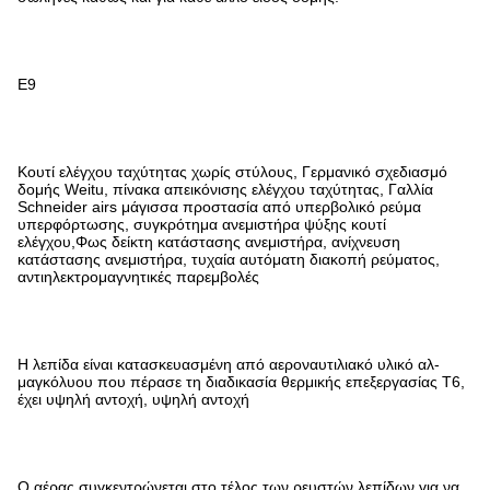
Ε9
Κουτί ελέγχου ταχύτητας χωρίς στύλους, Γερμανικό σχεδιασμό
δομής Weitu, πίνακα απεικόνισης ελέγχου ταχύτητας, Γαλλία
Schneider airs μάγισσα προστασία από υπερβολικό ρεύμα
υπερφόρτωσης, συγκρότημα ανεμιστήρα ψύξης κουτί
ελέγχου,Φως δείκτη κατάστασης ανεμιστήρα, ανίχνευση
κατάστασης ανεμιστήρα, τυχαία αυτόματη διακοπή ρεύματος,
αντιηλεκτρομαγνητικές παρεμβολές
Η λεπίδα είναι κατασκευασμένη από αεροναυτιλιακό υλικό αλ-
μαγκόλυου που πέρασε τη διαδικασία θερμικής επεξεργασίας T6,
έχει υψηλή αντοχή, υψηλή αντοχή
Ο αέρας συγκεντρώνεται στο τέλος των ρευστών λεπίδων για να