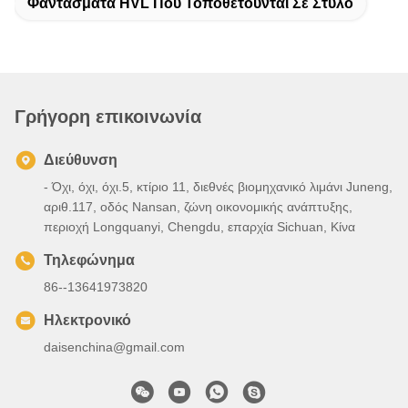
Φαντάσματα HVL Που Τοποθετούνται Σε Στύλο
Γρήγορη επικοινωνία
Διεύθυνση
- Όχι, όχι, όχι.5, κτίριο 11, διεθνές βιομηχανικό λιμάνι Juneng,
αριθ.117, οδός Nansan, ζώνη οικονομικής ανάπτυξης,
περιοχή Longquanyi, Chengdu, επαρχία Sichuan, Κίνα
Τηλεφώνημα
86--13641973820
Ηλεκτρονικό
daisenchina@gmail.com