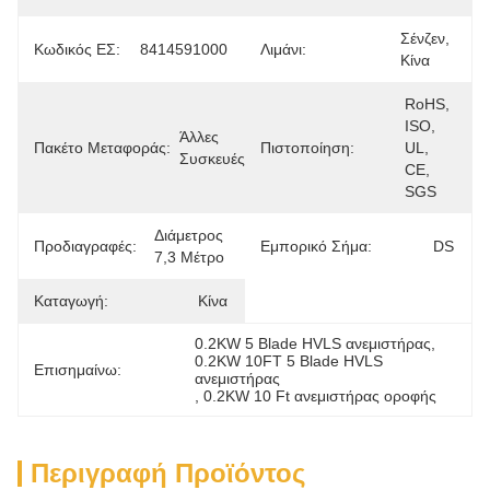
Σένζεν, 
Κωδικός ΕΣ:
8414591000
Λιμάνι:
Κίνα
RoHS, 
ISO, 
Άλλες 
Πακέτο Μεταφοράς:
Πιστοποίηση:
UL, 
Συσκευές
CE, 
SGS
Διάμετρος 
Προδιαγραφές:
Εμπορικό Σήμα:
DS
7,3 Μέτρο
Καταγωγή:
Κίνα
0.2KW 5 Blade HVLS ανεμιστήρας
, 
0.2KW 10FT 5 Blade HVLS 
Επισημαίνω:
ανεμιστήρας
, 
0.2KW 10 Ft ανεμιστήρας οροφής
Περιγραφή Προϊόντος