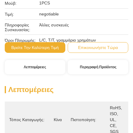
1PCS
Μούβ:
negotiable
Τιμή:
Πληροφορίες
Άλλες συσκευές
Συσκευασίας:
L/C, T/T, γραμμάριο χρημάτων
Όροι Πληρωμής:
Βρείτε Την Καλύτερη Τιμή
Επικοινωνήστε Τώρα
Λεπτομέρειες
Περιγραφή Προϊόντος
Λεπτομέρειες
RoHS, 
ISO, 
Τόπος Καταγωγής:
Κίνα
Πιστοποίηση:
UL, 
CE, 
SGS