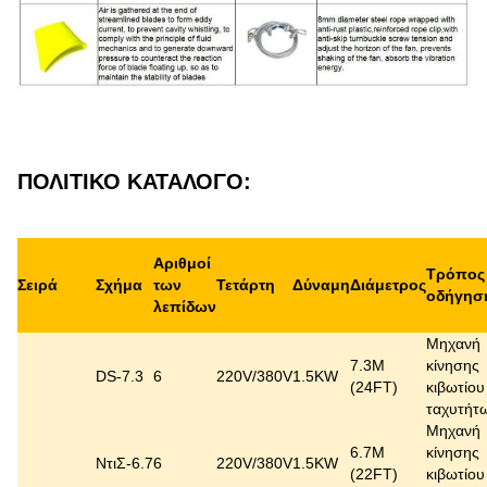
ΠΟΛΙΤΙΚΟ ΚΑΤΑΛΟΓΟ:
Αριθμοί
Τρόπος
Σειρά
Σχήμα
των
Τετάρτη
Δύναμη
Διάμετρος
οδήγησ
λεπίδων
Μηχανή
7.3M
κίνησης
DS-7.3
6
220V/380V
1.5KW
(24FT)
κιβωτίου
ταχυτήτ
Μηχανή
6.7M
κίνησης
ΝτιΣ-6.7
6
220V/380V
1.5KW
(22FT)
κιβωτίου