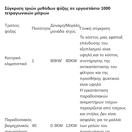
Σύγκριση τριών μεθόδων ψύξης σε εργοστάσιο 1000
τετραγωνικών μέτρων
Τρόπος
Δύναμη/
Μεγάλη
Ποσότητα
Γενική σύγκριση
ψύξης
μονάδα
ισχύς
Το κόστος μιας εφάπαξ
επένδυσης του
εξοπλισμού είναι
υψηλό,και το κόστος
Κεντρικό
1
80KW
80KW
συντήρησης της
κλιματιστικό
αντικατάστασης του
φίλτρου και της
προσθήκης ψυκτικού
είναι υψηλό
Η εγκατάσταση
παραδοσιακών
ανεμιστήρων τοίχων
περιορίζεται από τοίχους
και στήλες.Δεν είναι
Παραδοσιακός
ασφαλές για τα μαλλιά
βιομηχανικός
40
0.3KW
12KW
των μελών του
ανεμιστήρας
προσωπικού να