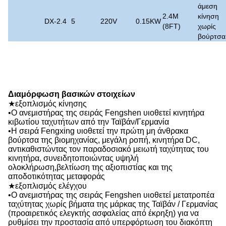
άμεση
2.4M
κίνηση
DX-2.4
5
220V
0.15KW
(8FT)
χωρίς
βούρτσα
Διαμόρφωση βασικών στοιχείων
★εξοπλισμός κίνησης
•Ο ανεμιστήρας της σειράς Fengshen υιοθετεί κινητήρα
κιβωτίου ταχυτήτων από την Ταϊβάν/Γερμανία
•Η σειρά Fengxing υιοθετεί την πρώτη μη άνθρακα
βούρτσα της βιομηχανίας, μεγάλη ροπή, κινητήρα DC,
αντικαθιστώντας τον παραδοσιακό μειωτή ταχύτητας του
κινητήρα, συνειδητοποιώντας υψηλή
ολοκλήρωση,βελτίωση της αξιοπιστίας και της
αποδοτικότητας μεταφοράς
★εξοπλισμός ελέγχου
•Ο ανεμιστήρας της σειράς Fengshen υιοθετεί μετατροπέα
ταχύτητας χωρίς βήματα της μάρκας της Ταϊβάν / Γερμανίας
(προαιρετικός ελεγκτής ασφαλείας από έκρηξη) για να
ρυθμίσει την προστασία από υπερφόρτωση του διακόπτη