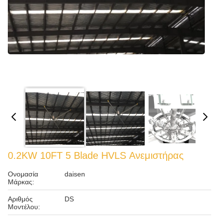
0.2KW 10FT 5 Blade HVLS Ανεμιστήρας
Ονομασία
daisen
Μάρκας:
Αριθμός
DS
Μοντέλου: