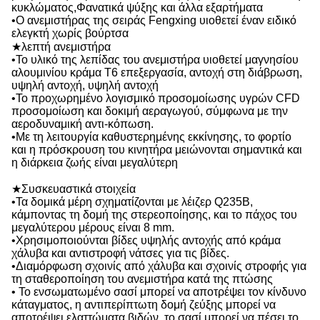
κυκλώματος,Φανατικά ψύξης και άλλα εξαρτήματα
•Ο ανεμιστήρας της σειράς Fengxing υιοθετεί έναν ειδικό
ελεγκτή χωρίς βούρτσα
★λεπτή ανεμιστήρα
•Το υλικό της λεπίδας του ανεμιστήρα υιοθετεί μαγνησίου
αλουμινίου κράμα T6 επεξεργασία, αντοχή στη διάβρωση,
υψηλή αντοχή, υψηλή αντοχή
•Το προχωρημένο λογισμικό προσομοίωσης υγρών CFD
προσομοίωση και δοκιμή αεραγωγού, σύμφωνα με την
αεροδυναμική αντι-κόπωση.
•Με τη λειτουργία καθυστερημένης εκκίνησης, το φορτίο
και η πρόσκρουση του κινητήρα μειώνονται σημαντικά και
η διάρκεια ζωής είναι μεγαλύτερη
★Συσκευαστικά στοιχεία
•Τα δομικά μέρη σχηματίζονται με λέιζερ Q235B,
κάμποντας τη δομή της στερεοποίησης, και το πάχος του
μεγαλύτερου μέρους είναι 8 mm.
•Χρησιμοποιούνται βίδες υψηλής αντοχής από κράμα
χάλυβα και αντιστροφή νάτσες για τις βίδες.
•Διαμόρφωση σχοινίς από χάλυβα και σχοινίς στροφής για
τη σταθεροποίηση του ανεμιστήρα κατά της πτώσης
• Το ενσωματωμένο σασί μπορεί να αποτρέψει τον κίνδυνο
κάταγματος, η αντιπερίπτωτη δομή ζεύξης μπορεί να
αποτρέψει ελαττώματα βιδών, το σασί μπορεί να πέσει,το