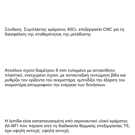
Σύνδεση. Συμπλέκτης κράματος 40Cr, επεξεργασία CNC για τη
διασφάλιση της σταθερότητας της μετάδοσης
Ατσάλινο σχοινί διαμέτρου 8 mm τυλιγμένο με αντιασίδητο
πλαστικό, ενισχυμένο σχοινί, με αντιανταξική τεντώμενη βίδα και
ρυθμίζει τον ορίζοντα του ανεμιστήρα, εμποδίζει την έξαρση του
ανεμιστήρα,απορροφούν την ενέργεια των δονήσεων.
Η λεπίδα είναι κατασκευασμένη από αεροναυτικό υλικό κράματος
Αλ-ΜΓΙ που πέρασε από τη διαδικασία θερμικής επεξεργασίας Τ6,
έχει υψηλή αντοχή, υψηλή αντοχή