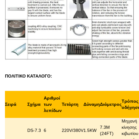
ΠΟΛΙΤΙΚΟ ΚΑΤΑΛΟΓΟ:
Αριθμοί
Τρόπος
Σειρά
Σχήμα
των
Τετάρτη
Δύναμη
Διάμετρος
οδήγησ
λεπίδων
Μηχανή
7.3M
κίνησης
DS-7.3
6
220V/380V
1.5KW
(24FT)
κιβωτίου