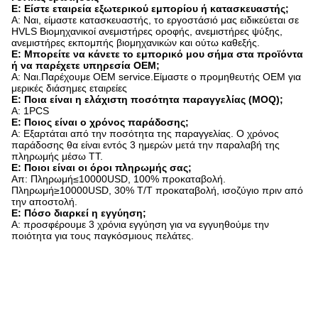
Ε: Είστε εταιρεία εξωτερικού εμπορίου ή κατασκευαστής;
Α: Ναι, είμαστε κατασκευαστής, το εργοστάσιό μας ειδικεύεται σε
HVLS Βιομηχανικοί ανεμιστήρες οροφής, ανεμιστήρες ψύξης,
ανεμιστήρες εκπομπής βιομηχανικών και ούτω καθεξής.
Ε: Μπορείτε να κάνετε το εμπορικό μου σήμα στα προϊόντα
ή να παρέχετε υπηρεσία OEM;
Α: Ναι.Παρέχουμε OEM service.Είμαστε ο προμηθευτής OEM για
μερικές διάσημες εταιρείες
Ε: Ποια είναι η ελάχιστη ποσότητα παραγγελίας (MOQ);
Α: 1PCS
Ε: Ποιος είναι ο χρόνος παράδοσης;
Α: Εξαρτάται από την ποσότητα της παραγγελίας. Ο χρόνος
παράδοσης θα είναι εντός 3 ημερών μετά την παραλαβή της
πληρωμής μέσω TT.
Ε: Ποιοι είναι οι όροι πληρωμής σας;
Απ: Πληρωμή≤10000USD, 100% προκαταβολή.
Πληρωμή≥10000USD, 30% T/T προκαταβολή, ισοζύγιο πριν από
την αποστολή.
Ε: Πόσο διαρκεί η εγγύηση;
Α: προσφέρουμε 3 χρόνια εγγύηση για να εγγυηθούμε την
ποιότητα για τους παγκόσμιους πελάτες.