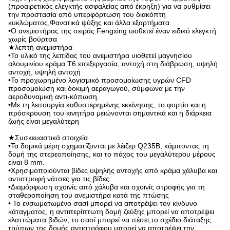
(προαιρετικός ελεγκτής ασφαλείας από έκρηξη) για να ρυθμίσει
την προστασία από υπερφόρτωση του διακόπτη
κυκλώματος,Φανατικά ψύξης και άλλα εξαρτήματα
•Ο ανεμιστήρας της σειράς Fengxing υιοθετεί έναν ειδικό ελεγκτή
χωρίς βούρτσα
★λεπτή ανεμιστήρα
•Το υλικό της λεπίδας του ανεμιστήρα υιοθετεί μαγνησίου
αλουμινίου κράμα T6 επεξεργασία, αντοχή στη διάβρωση, υψηλή
αντοχή, υψηλή αντοχή
•Το προχωρημένο λογισμικό προσομοίωσης υγρών CFD
προσομοίωση και δοκιμή αεραγωγού, σύμφωνα με την
αεροδυναμική αντι-κόπωση.
•Με τη λειτουργία καθυστερημένης εκκίνησης, το φορτίο και η
πρόσκρουση του κινητήρα μειώνονται σημαντικά και η διάρκεια
ζωής είναι μεγαλύτερη
★Συσκευαστικά στοιχεία
•Τα δομικά μέρη σχηματίζονται με λέιζερ Q235B, κάμποντας τη
δομή της στερεοποίησης, και το πάχος του μεγαλύτερου μέρους
είναι 8 mm.
•Χρησιμοποιούνται βίδες υψηλής αντοχής από κράμα χάλυβα και
αντιστροφή νάτσες για τις βίδες.
•Διαμόρφωση σχοινίς από χάλυβα και σχοινίς στροφής για τη
σταθεροποίηση του ανεμιστήρα κατά της πτώσης
• Το ενσωματωμένο σασί μπορεί να αποτρέψει τον κίνδυνο
κάταγματος, η αντιπερίπτωτη δομή ζεύξης μπορεί να αποτρέψει
ελαττώματα βιδών, το σασί μπορεί να πέσει,το σχέδιο διάταξης
τρύπων της δομής αντιστρόφου μπορεί να αποτρέψει την