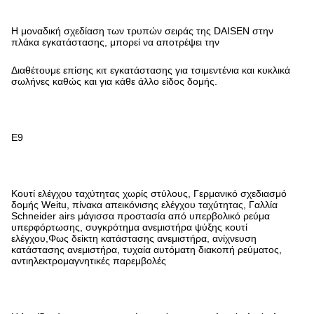
Η μοναδική σχεδίαση των τρυπών σειράς της DAISEN στην
πλάκα εγκατάστασης, μπορεί να αποτρέψει την
Διαθέτουμε επίσης κιτ εγκατάστασης για τσιμεντένια και κυκλικά
σωλήνες καθώς και για κάθε άλλο είδος δομής.
Ε9
Κουτί ελέγχου ταχύτητας χωρίς στύλους, Γερμανικό σχεδιασμό
δομής Weitu, πίνακα απεικόνισης ελέγχου ταχύτητας, Γαλλία
Schneider airs μάγισσα προστασία από υπερβολικό ρεύμα
υπερφόρτωσης, συγκρότημα ανεμιστήρα ψύξης κουτί
ελέγχου,Φως δείκτη κατάστασης ανεμιστήρα, ανίχνευση
κατάστασης ανεμιστήρα, τυχαία αυτόματη διακοπή ρεύματος,
αντιηλεκτρομαγνητικές παρεμβολές