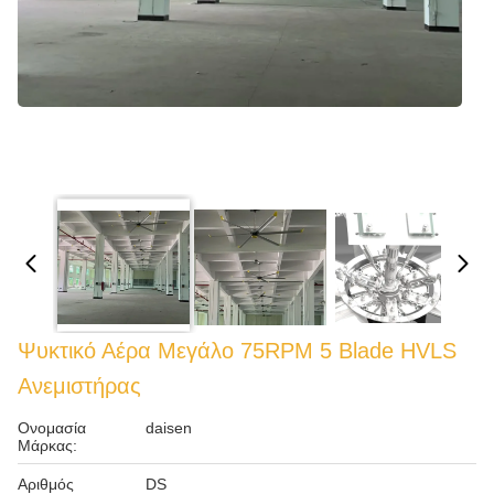
Ψυκτικό Αέρα Μεγάλο 75RPM 5 Blade HVLS
Ανεμιστήρας
Ονομασία
daisen
Μάρκας:
Αριθμός
DS