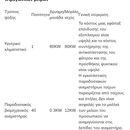
Τρόπος
Δύναμη/
Μεγάλη
Ποσότητα
Γενική σύγκριση
ψύξης
μονάδα
ισχύς
Το κόστος μιας εφάπαξ
επένδυσης του
εξοπλισμού είναι
υψηλό,και το κόστος
Κεντρικό
1
80KW
80KW
συντήρησης της
κλιματιστικό
αντικατάστασης του
φίλτρου και της
προσθήκης ψυκτικού
είναι υψηλό
Η εγκατάσταση
παραδοσιακών
ανεμιστήρων τοίχων
περιορίζεται από τοίχους
και στήλες.Δεν είναι
Παραδοσιακός
ασφαλές για τα μαλλιά
βιομηχανικός
40
0.3KW
12KW
των μελών του
ανεμιστήρας
προσωπικού να
αναμιγνύονται στις
λεπίδες του ανεμιστήρα,