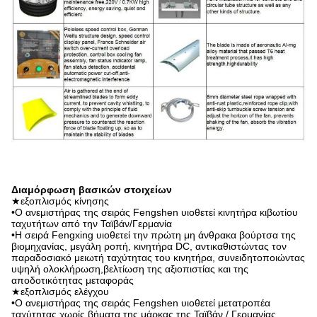
Διαμόρφωση βασικών στοιχείων
★εξοπλισμός κίνησης
•Ο ανεμιστήρας της σειράς Fengshen υιοθετεί κινητήρα κιβωτίου
ταχυτήτων από την Ταϊβάν/Γερμανία
•Η σειρά Fengxing υιοθετεί την πρώτη μη άνθρακα βούρτσα της
βιομηχανίας, μεγάλη ροπή, κινητήρα DC, αντικαθιστώντας τον
παραδοσιακό μειωτή ταχύτητας του κινητήρα, συνειδητοποιώντας
υψηλή ολοκλήρωση,βελτίωση της αξιοπιστίας και της
αποδοτικότητας μεταφοράς
★εξοπλισμός ελέγχου
•Ο ανεμιστήρας της σειράς Fengshen υιοθετεί μετατροπέα
ταχύτητας χωρίς βήματα της μάρκας της Ταϊβάν / Γερμανίας