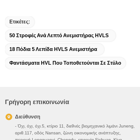
Ετικέτες:
50 Στροφές Ανά Λεπτό Ανεμιστήρας HVLS
18 Πόδια 5 Λεπίδα HVLS Ανεμιστήρα
Φαντάσματα HVL Που Τοποθετούνται Σε Στύλο
Γρήγορη επικοινωνία
Διεύθυνση
- Όχι, όχι, όχι.5, κτίριο 11, διεθνές βιομηχανικό λιμάνι Juneng,
αριθ.117, οδός Nansan, ζώνη οικονομικής ανάπτυξης,
περιοχή Longquanyi, Chengdu, επαρχία Sichuan, Κίνα