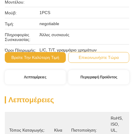
Μοντέλου:
1PCS
Μούβ:
negotiable
Τιμή:
Πληροφορίες
Άλλες συσκευές
Συσκευασίας:
L/C, T/T, γραμμάριο χρημάτων
Όροι Πληρωμής:
Βρείτε Την Καλύτερη Τιμή
Επικοινωνήστε Τώρα
Λεπτομέρειες
Περιγραφή Προϊόντος
Λεπτομέρειες
RoHS, 
ISO, 
Τόπος Καταγωγής:
Κίνα
Πιστοποίηση:
UL, 