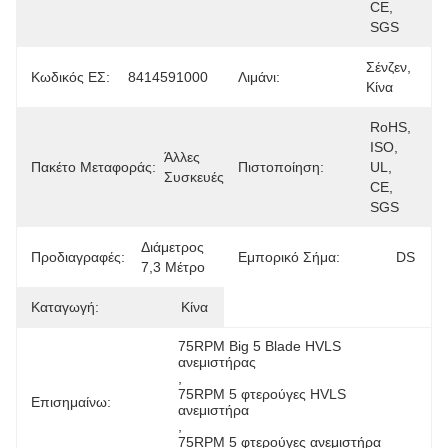
CE, 
SGS
Σένζεν, 
Κωδικός ΕΣ:
8414591000
Λιμάνι:
Κίνα
RoHS, 
ISO, 
Άλλες 
Πακέτο Μεταφοράς:
Πιστοποίηση:
UL, 
Συσκευές
CE, 
SGS
Διάμετρος 
Προδιαγραφές:
Εμπορικό Σήμα:
DS
7,3 Μέτρο
Καταγωγή:
Κίνα
75RPM Big 5 Blade HVLS 
ανεμιστήρας
, 
75RPM 5 φτερούγες HVLS 
Επισημαίνω:
ανεμιστήρα
, 
75RPM 5 φτερούγες ανεμιστήρα 