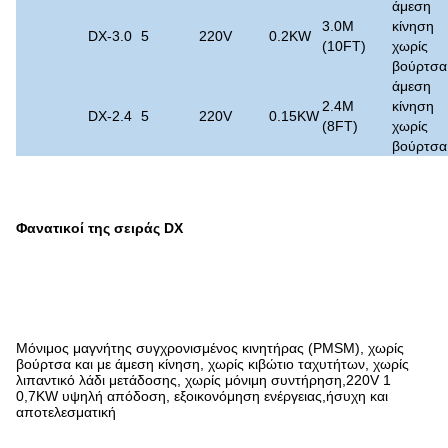
άμεση
3.0M
κίνηση
DX-3.0
5
220V
0.2KW
(10FT)
χωρίς
βούρτσα
άμεση
2.4M
κίνηση
DX-2.4
5
220V
0.15KW
(8FT)
χωρίς
βούρτσα
Φανατικοί της σειράς DX
Μόνιμος μαγνήτης συγχρονισμένος κινητήρας (PMSM), χωρίς
βούρτσα και με άμεση κίνηση, χωρίς κιβώτιο ταχυτήτων, χωρίς
λιπαντικό λάδι μετάδοσης, χωρίς μόνιμη συντήρηση,220V 1
0,7KW υψηλή απόδοση, εξοικονόμηση ενέργειας,ήσυχη και
αποτελεσματική