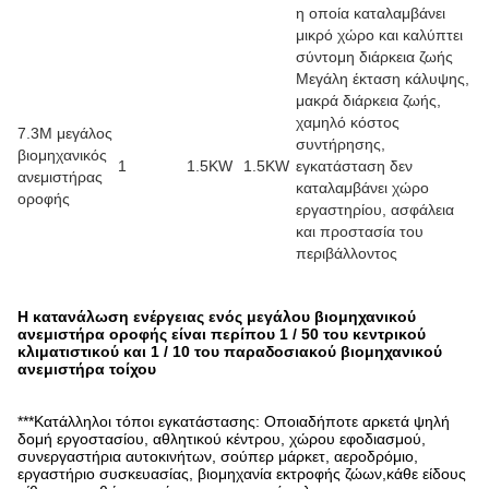
η οποία καταλαμβάνει
μικρό χώρο και καλύπτει
σύντομη διάρκεια ζωής
Μεγάλη έκταση κάλυψης,
μακρά διάρκεια ζωής,
χαμηλό κόστος
7.3M μεγάλος
συντήρησης,
βιομηχανικός
1
1.5KW
1.5KW
εγκατάσταση δεν
ανεμιστήρας
καταλαμβάνει χώρο
οροφής
εργαστηρίου, ασφάλεια
και προστασία του
περιβάλλοντος
Η κατανάλωση ενέργειας ενός μεγάλου βιομηχανικού
ανεμιστήρα οροφής είναι περίπου 1 / 50 του κεντρικού
κλιματιστικού και 1 / 10 του παραδοσιακού βιομηχανικού
ανεμιστήρα τοίχου
***Κατάλληλοι τόποι εγκατάστασης: Οποιαδήποτε αρκετά ψηλή
δομή εργοστασίου, αθλητικού κέντρου, χώρου εφοδιασμού,
συνεργαστήρια αυτοκινήτων, σούπερ μάρκετ, αεροδρόμιο,
εργαστήριο συσκευασίας, βιομηχανία εκτροφής ζώων,κάθε είδους