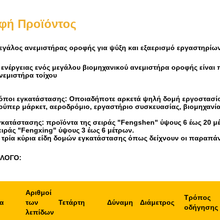
φή Προϊόντος
εγάλος ανεμιστήρας οροφής για ψύξη και εξαερισμό εργαστηρίω
νέργειας ενός μεγάλου βιομηχανικού ανεμιστήρα οροφής είναι πε
νεμιστήρα τοίχου
τόποι εγκατάστασης: Οποιαδήποτε αρκετά ψηλή δομή εργοστασίο
ούπερ μάρκετ, αεροδρόμιο, εργαστήριο συσκευασίας, βιομηχανία
γκατάστασης: προϊόντα της σειράς "Fengshen" ύψους 6 έως 20 μ
ειράς "Fengxing" ύψους 3 έως 6 μέτρων.
 τα τρία κύρια είδη δομών εγκατάστασης όπως δείχνουν οι παραπά
ΑΛΟΓΟ:
Αριθμοί
Τρόπος
α
των
Τετάρτη
Δύναμη
Διάμετρος
οδήγησης
λεπίδων