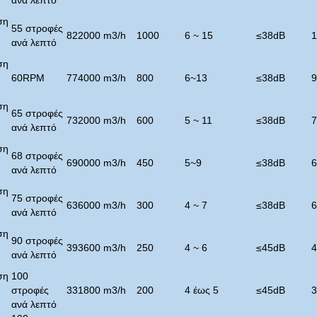
ανά λεπτό
ση
55 στροφές
822000 m3/h
1000
6 ~ 15
≤
38dB
1
ανά λεπτό
ση
60RPM
774000 m3/h
800
6~13
≤
38dB
9
ση
65 στροφές
732000 m3/h
600
5 ~ 11
≤
38dB
7
ανά λεπτό
ση
68 στροφές
690000 m3/h
450
5~9
≤
38dB
6
ανά λεπτό
ση
75 στροφές
636000 m3/h
300
4 ~ 7
≤
38dB
6
ανά λεπτό
ση
90 στροφές
393600 m3/h
250
4 ~ 6
≤
45dB
4
ανά λεπτό
ση
100
στροφές
331800 m3/h
200
4 έως 5
≤
45dB
3
ανά λεπτό