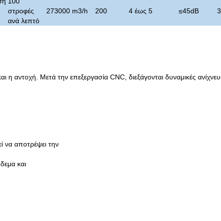
ση
100
στροφές
273000 m3/h
200
4 έως 5
≤
45dB
3
ανά λεπτό
και η αντοχή. Μετά την επεξεργασία CNC, διεξάγονται δυναμικές ανίχνε
ί να αποτρέψει την
δεμα και