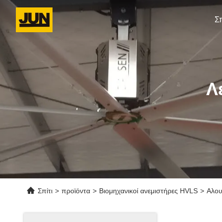
Σπ
Λ
Σπίτι
>
προϊόντα
>
Βιομηχανικοί ανεμιστήρες HVLS
>
Αλου