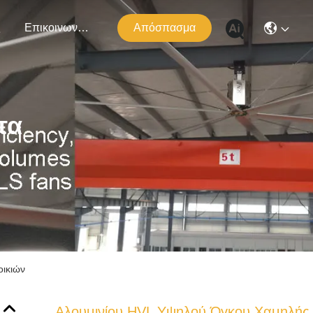
ς
Επικοινωνήστε Μαζί Μας
Απόσπασμα
τα
οικιών
Αλουμινίου HVL Υψηλού Όγκου Χαμηλής