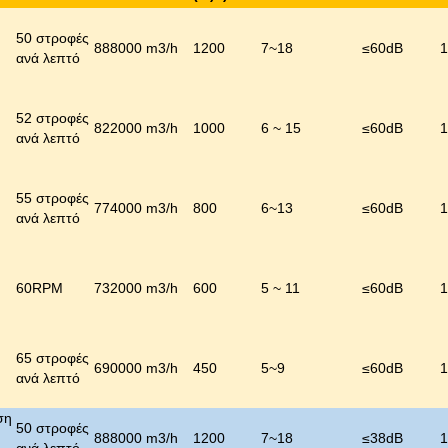
50 στροφές
888000 m3/h
1200
7~18
≤
60dB
1
ανά λεπτό
52 στροφές
822000 m3/h
1000
6 ~ 15
≤
60dB
1
ανά λεπτό
55 στροφές
774000 m3/h
800
6~13
≤
60dB
1
ανά λεπτό
60RPM
732000 m3/h
600
5 ~ 11
≤
60dB
1
65 στροφές
690000 m3/h
450
5~9
≤
60dB
1
ανά λεπτό
ση
50 στροφές
888000 m3/h
1200
7~18
≤
38dB
1