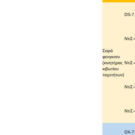
DS-7
ΝτιΣ-
Σειρά
φενγκσεν
(κινητήρας
ΝτιΣ-
κιβωτίου
ταχυτήτων)
ΝτιΣ-
ΝτιΣ-
DX-7