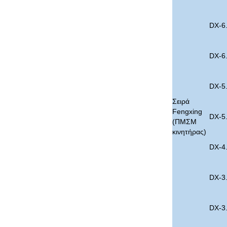
DX-6
DX-6
DX-5
Σειρά
Fengxing
DX-5
(ΠΜΣΜ
κινητήρας)
DX-4
DX-3
DX-3