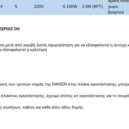
άμεση κίνη
.4
5
220V
0.15KW
2.4M (8FT)
χωρίς
βούρτσα
ΣΕΡΙΑΣ DS
ται μετά από ακριβή ζεστή σφυρηλάτηση για να εξασφαλιστεί η αντοχή 
α εξασφαλιστεί η καλύτερη
ίαση των τρυπών σειράς της DAISEN στην πλάκα εγκατάστασης, μπορε
 πλακέτας εγκατάστασης, έχουμε επίσης κιτ εγκατάστασης για το σκυρό
ές σωλήνων, καθώς και κάθε άλλο είδος δομής.