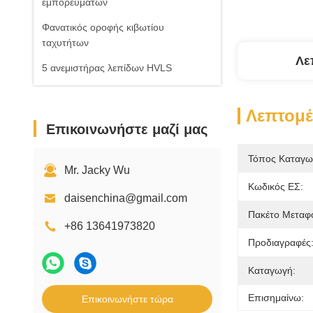
εμπορευμάτων
Φανατικός οροφής κιβωτίου
ταχυτήτων
Λε
5 ανεμιστήρας λεπίδων HVLS
Λεπτομέ
Επικοινωνήστε μαζί μας
Τόπος Καταγω
Mr. Jacky Wu
Κωδικός ΕΣ:
daisenchina@gmail.com
Πακέτο Μεταφ
+86 13641973820
Προδιαγραφές
Καταγωγή:
Επισημαίνω:
Επικοινωνήστε τώρα