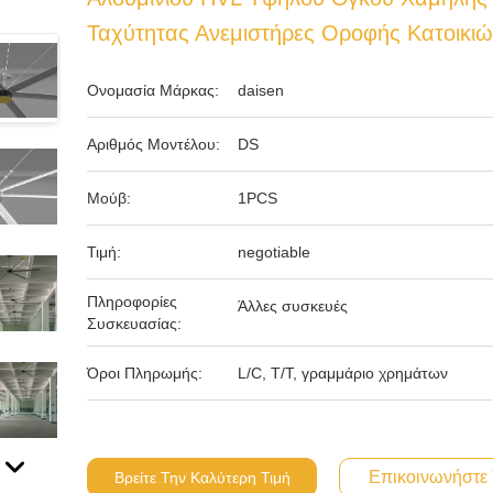
Ταχύτητας Ανεμιστήρες Οροφής Κατοικι
Ονομασία Μάρκας:
daisen
Αριθμός Μοντέλου:
DS
Μούβ:
1PCS
Τιμή:
negotiable
Πληροφορίες
Άλλες συσκευές
Συσκευασίας:
Όροι Πληρωμής:
L/C, T/T, γραμμάριο χρημάτων
Επικοινωνήστε
Βρείτε Την Καλύτερη Τιμή