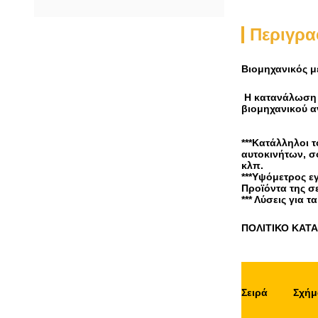
Περιγρα
Βιομηχανικός μ
Η κατανάλωση ε
βιομηχανικού α
***Κατάλληλοι 
αυτοκινήτων, σ
κλπ.
***Υψόμετρος ε
Προϊόντα της σ
*** Λύσεις για
ΠΟΛΙΤΙΚΟ ΚΑΤ
Σειρά
Σχήμ