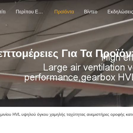
ίτι
Περίπου Εμείς
Προϊόντα
Βίντεο
Εκδηλώσει
επτομέρειες Για Τα Προϊόν
μινίου HVL υψηλού όγκου χαμηλής ταχύτητας ανεμιστήρες οροφής κατ