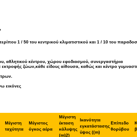
ν
ρίπου 1 / 50 του κεντρικού κλιματιστικού και 1 / 10 του παραδο
υ, αθλητικού κέντρου, χώρου εφοδιασμού, συνεργαστήρια
 εκτροφής ζώων,κάθε είδους αίθουσα, καθώς και κέντρο γυμναστ
έτρων.
νω εικόνες
Μέγιστη
Ικανότητα
Μέγιστη
Μέγιστος
έκταση
Επίπεδο
εγκατάστασης
ταχύτητα
όγκος αέρα
κάλυψης
θορύβου
ύψος ((m)
(m)
2)