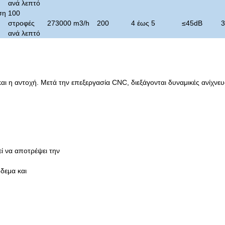
ανά λεπτό
ση
100
στροφές
273000 m3/h
200
4 έως 5
≤
45dB
3
ανά λεπτό
και η αντοχή. Μετά την επεξεργασία CNC, διεξάγονται δυναμικές ανίχνε
ί να αποτρέψει την
δεμα και