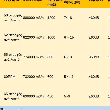
ύψος ((m)
(m)
2)
50 στροφές
888000 m3/h
1200
7~18
≤
60dB
1
ανά λεπτό
52 στροφές
822000 m3/h
1000
6 ~ 15
≤
60dB
1
ανά λεπτό
55 στροφές
774000 m3/h
800
6~13
≤
60dB
1
ανά λεπτό
60RPM
732000 m3/h
600
5 ~ 11
≤
60dB
1
65 στροφές
690000 m3/h
450
5~9
≤
60dB
1
ανά λεπτό
ση