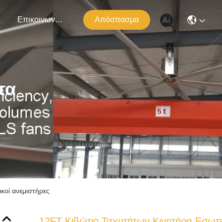
ς
Επικοινωνήστε Μαζί Μας
Απόσπασμα
τα
κοί ανεμιστήρες
12FT Κιβώτιο Ταχυτήτων Κινητήρα Εσωτ