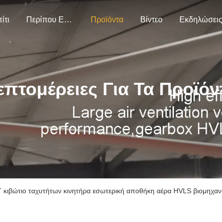
ίτι
Περίπου Εμείς
Προϊόντα
Βίντεο
Εκδηλώσει
επτομέρειες Για Τα Προϊόν
 κιβώτιο ταχυτήτων κινητήρα εσωτερική αποθήκη αέρα HVLS βιομηχανι