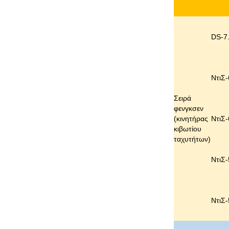
DS-7
ΝτιΣ-
Σειρά
φενγκσεν
(κινητήρας
ΝτιΣ-
κιβωτίου
ταχυτήτων)
ΝτιΣ-
ΝτιΣ-