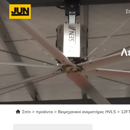
Σπ
Λ
Σπίτι
>
προϊόντα
>
Βιομηχανικοί ανεμιστήρες HVLS
>
12FT