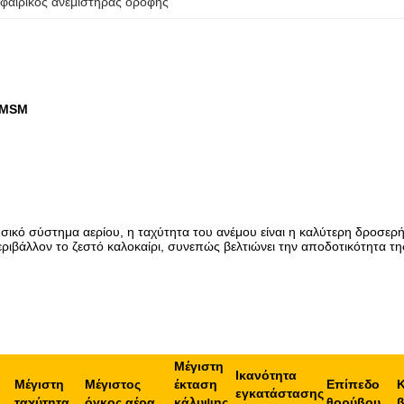
φαιρικός ανεμιστήρας οροφής
 PMSM
σικό σύστημα αερίου, η ταχύτητα του ανέμου είναι η καλύτερη δροσερ
βάλλον το ζεστό καλοκαίρι, συνεπώς βελτιώνει την αποδοτικότητα τη
Μέγιστη
Ικανότητα
Μέγιστη
Μέγιστος
έκταση
Επίπεδο
εγκατάστασης
ταχύτητα
όγκος αέρα
κάλυψης
θορύβου