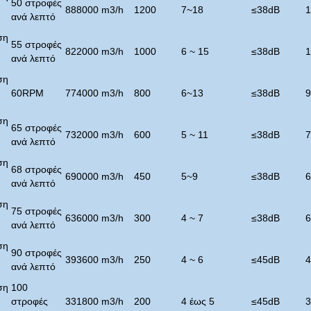
50 στροφές
888000 m3/h
1200
7~18
≤
38dB
1
ανά λεπτό
ση
55 στροφές
822000 m3/h
1000
6 ~ 15
≤
38dB
1
ανά λεπτό
ση
60RPM
774000 m3/h
800
6~13
≤
38dB
9
ση
65 στροφές
732000 m3/h
600
5 ~ 11
≤
38dB
7
ανά λεπτό
ση
68 στροφές
690000 m3/h
450
5~9
≤
38dB
6
ανά λεπτό
ση
75 στροφές
636000 m3/h
300
4 ~ 7
≤
38dB
6
ανά λεπτό
ση
90 στροφές
393600 m3/h
250
4 ~ 6
≤
45dB
4
ανά λεπτό
ση
100
στροφές
331800 m3/h
200
4 έως 5
≤
45dB
3