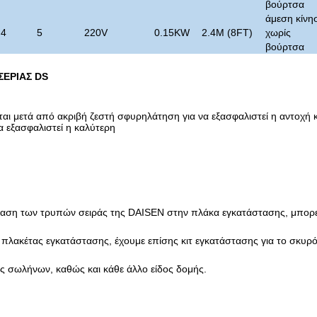
βούρτσα
άμεση κίνη
.4
5
220V
0.15KW
2.4M (8FT)
χωρίς
βούρτσα
ΣΕΡΙΑΣ DS
ται μετά από ακριβή ζεστή σφυρηλάτηση για να εξασφαλιστεί η αντοχή 
α εξασφαλιστεί η καλύτερη
ίαση των τρυπών σειράς της DAISEN στην πλάκα εγκατάστασης, μπορε
 πλακέτας εγκατάστασης, έχουμε επίσης κιτ εγκατάστασης για το σκυρό
ές σωλήνων, καθώς και κάθε άλλο είδος δομής.