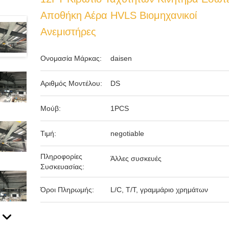
Αποθήκη Αέρα HVLS Βιομηχανικοί
Ανεμιστήρες
Ονομασία Μάρκας:
daisen
Αριθμός Μοντέλου:
DS
Μούβ:
1PCS
Τιμή:
negotiable
Πληροφορίες
Άλλες συσκευές
Συσκευασίας:
Όροι Πληρωμής:
L/C, T/T, γραμμάριο χρημάτων