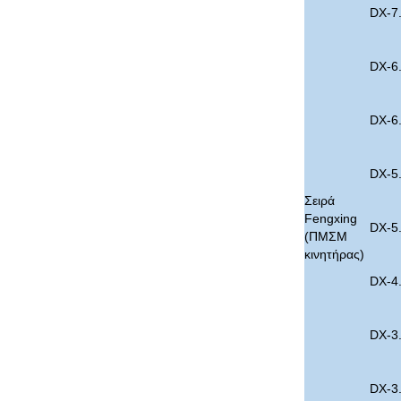
DX-7
DX-6
DX-6
DX-5
Σειρά
Fengxing
DX-5
(ΠΜΣΜ
κινητήρας)
DX-4
DX-3
DX-3