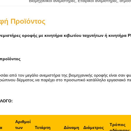
Βιομηχανικοί ανεμιστήρες
, 
Εταιρικοί ανεμιστήρες
, 
ατμοσ
φή Προϊόντος
νεμιστήρες οροφής με κινητήρα κιβωτίου ταχυτήτων ή κινητήρα
 προϊόντος
άει από τον μεγάλο ανεμιστήρα της βιομηχανικής οροφής είναι σαν φυ
ρώπινου δέρματος.να παρέχει στο προσωπικό κατάλληλο εργασιακό περι
ΑΛΟΓΟ:
Αριθμοί
Τρόπος
α
των
Τετάρτη
Δύναμη
Διάμετρος
οδήγησης