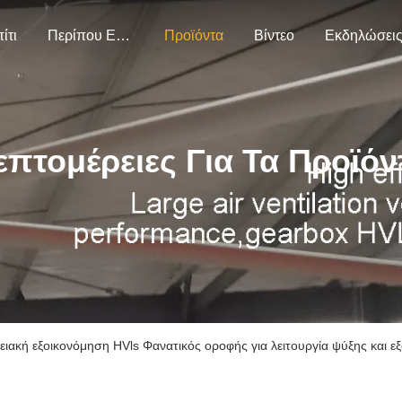
ίτι
Περίπου Εμείς
Προϊόντα
Βίντεο
Εκδηλώσει
επτομέρειες Για Τα Προϊόν
ακή εξοικονόμηση HVls Φανατικός οροφής για λειτουργία ψύξης και ε