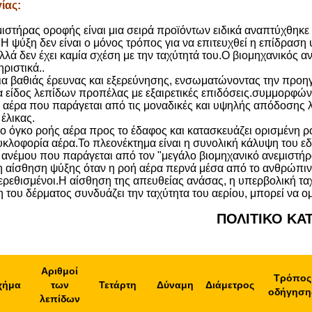
γίας
:
ιστήρας οροφής είναι μια σειρά προϊόντων ειδικά αναπτύχθηκε 
Η ψύξη δεν είναι ο μόνος τρόπος για να επιτευχθεί η επίδραση
αλλά δεν έχει καμία σχέση με την ταχύτητά του.Ο βιομηχανικός 
ριστικά..
α βαθιάς έρευνας και εξερεύνησης, ενσωματώνοντας την προηγμέ
 είδος λεπίδων προπέλας με εξαιρετικές επιδόσεις.συμμορφών
 αέρα που παράγεται από τις μοναδικές και υψηλής απόδοσης λ
 έλικας.
 όγκο ροής αέρα προς το έδαφος και κατασκευάζει ορισμένη ρο
υκλοφορία αέρα.Το πλεονέκτημα είναι η συνολική κάλυψη του εδ
 ανέμου που παράγεται από τον "μεγάλο βιομηχανικό ανεμιστή
ρη αίσθηση ψύξης όταν η ροή αέρα περνά μέσα από το ανθρώπι
ερεθισμένοι.Η αίσθηση της απευθείας ανάσας, η υπερβολική ταχ
η του δέρματος συνδυάζει την ταχύτητα του αερίου, μπορεί ν
ΠΟΛΙΤΙΚΟ ΚΑ
Αριθμοί
Τρόπος
χήμα
των
Τετάρτη
Δύναμη
Διάμετρος
οδήγηση
λεπίδων