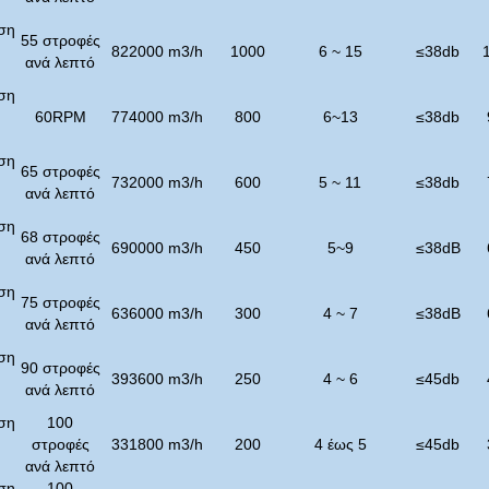
ση
55 στροφές
822000 m3/h
1000
6 ~ 15
≤
38
db
ανά λεπτό
ση
60RPM
774000 m3/h
800
6~13
≤
38
db
ση
65 στροφές
732000 m3/h
600
5 ~ 11
≤
38
db
ανά λεπτό
ση
68 στροφές
690000 m3/h
450
5~9
≤
38dB
ανά λεπτό
ση
75 στροφές
636000 m3/h
300
4 ~ 7
≤
38dB
ανά λεπτό
ση
90 στροφές
393600 m3/h
250
4 ~ 6
≤
45
db
ανά λεπτό
ση
100
στροφές
331800 m3/h
200
4 έως 5
≤
45
db
ανά λεπτό
ση
100