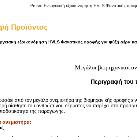
Pmsm Ενεργειακή εξοικονόμηση HVLS Φανατικός ορο
φή Προϊόντος
γειακή εξοικονόμηση HVLS Φανατικός οροφής για ψύξη αέρα και
Μεγάλοι βιομηχανικοί α
Περιγραφή του 
υσάει από τον μεγάλο ανεμιστήρα της βιομηχανικής οροφής είνα
ερή αίσθηση του ανθρώπινου δέρματος.να παρέχει στο προσωπι
αποδοτικότητα της παραγωγής.
υ ανεμιστήρα
:
ός