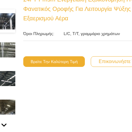
Φανατικός Οροφής Για Λειτουργία Ψύξης
Εξαερισμού Αέρα
Όροι Πληρωμής:
L/C, T/T, γραμμάριο χρημάτων
Επικοινωνήστε
Βρείτε Την Καλύτερη Τιμή