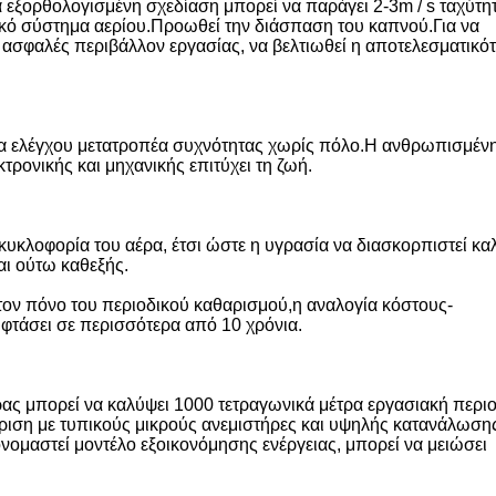
α εξορθολογισμένη σχεδίαση μπορεί να παράγει 2-3m / s ταχύτη
σικό σύστημα αερίου.Προωθεί την διάσπαση του καπνού.Για να
ι ασφαλές περιβάλλον εργασίας, να βελτιωθεί η αποτελεσματικό
στημα ελέγχου μετατροπέα συχνότητας χωρίς πόλο.Η ανθρωπισμέν
τρονικής και μηχανικής επιτύχει τη ζωή.
υκλοφορία του αέρα, έτσι ώστε η υγρασία να διασκορπιστεί κα
αι ούτω καθεξής.
τον πόνο του περιοδικού καθαρισμού,η αναλογία κόστους-
 φτάσει σε περισσότερα από 10 χρόνια.
ρας μπορεί να καλύψει 1000 τετραγωνικά μέτρα εργασιακή περιο
κριση με τυπικούς μικρούς ανεμιστήρες και υψηλής κατανάλωση
ονομαστεί μοντέλο εξοικονόμησης ενέργειας, μπορεί να μειώσει