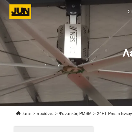
Σπ
Λ
Σπίτι
>
προϊόντα
>
Φανατικός PMSM
>
24FT Pmsm Ενεργει