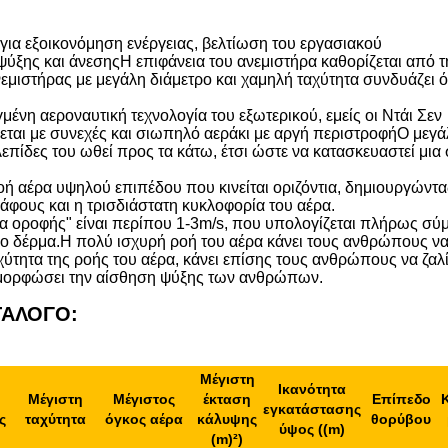
για εξοικονόμηση ενέργειας, βελτίωση του εργασιακού
 ψύξης και άνεσηςΗ επιφάνεια του ανεμιστήρα καθορίζεται από τ
ανεμιστήρας με μεγάλη διάμετρο και χαμηλή ταχύτητα συνδυάζει 
νη αεροναυτική τεχνολογία του εξωτερικού, εμείς οι Ντάι Σεν
εται με συνεχές και σιωπηλό αεράκι με αργή περιστροφήΟ μεγ
επίδες του ωθεί προς τα κάτω, έτσι ώστε να κατασκευαστεί μια
ή αέρα υψηλού επιπέδου που κινείται οριζόντια, δημιουργώντα
άφους και η τρισδιάστατη κυκλοφορία του αέρα.
ρα οροφής" είναι περίπου 1-3m/s, που υπολογίζεται πλήρως σ
νο δέρμα.Η πολύ ισχυρή ροή του αέρα κάνει τους ανθρώπους ν
ύτητα της ροής του αέρα, κάνει επίσης τους ανθρώπους να ζαλί
α ομορφώσει την αίσθηση ψύξης των ανθρώπων.
ΤΑΛΟΓΟ:
Μέγιστη
Ικανότητα
Μέγιστη
Μέγιστος
έκταση
Επίπεδο
εγκατάστασης
ς
ταχύτητα
όγκος αέρα
κάλυψης
θορύβου
ύψος ((m)
(m)
²
)