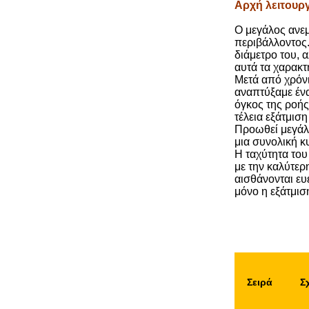
Αρχή λειτουρ
Ο μεγάλος ανεμ
περιβάλλοντος.
διάμετρο του, 
αυτά τα χαρακτη
Μετά από χρόνι
αναπτύξαμε ένα
όγκος της ροής
τέλεια εξάτμιση
Προωθεί μεγάλο
μια συνολική κ
Η ταχύτητα του
με την καλύτε
αισθάνονται ευ
μόνο η εξάτμισ
Σειρά
Σ