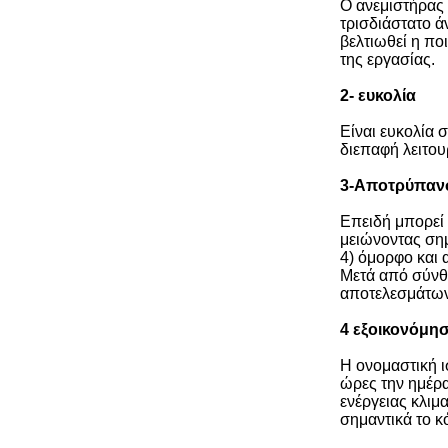
Ο ανεμιστήρας 
τρισδιάστατο ά
βελτιωθεί η πο
της εργασίας.
2- ευκολία
Είναι ευκολία 
διεπαφή λειτου
3-Αποτρύπαν
Επειδή μπορεί 
μειώνοντας ση
4) όμορφο και 
Μετά από σύνθε
αποτελεσμάτων 
4 εξοικονόμησ
Η ονομαστική ι
ώρες την ημέρα
ενέργειας κλιμ
σημαντικά το κ