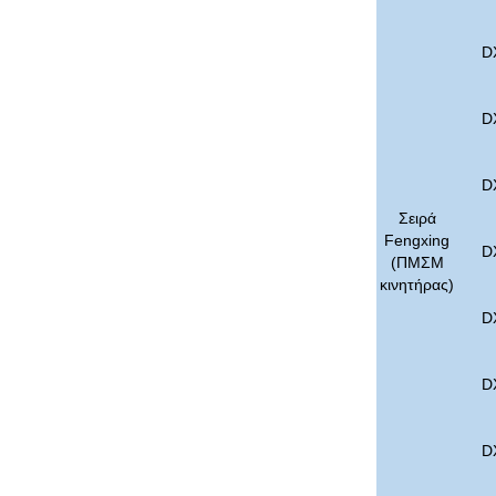
D
D
D
Σειρά
Fengxing
D
(ΠΜΣΜ
κινητήρας)
D
D
D