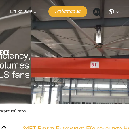
ς
Επικοινωνήστε Μαζί Μας
Απόσπασμα
τα
ξαερισμού αέρα
24FT Pmsm Ενεργειακή Εξοικονόμηση H