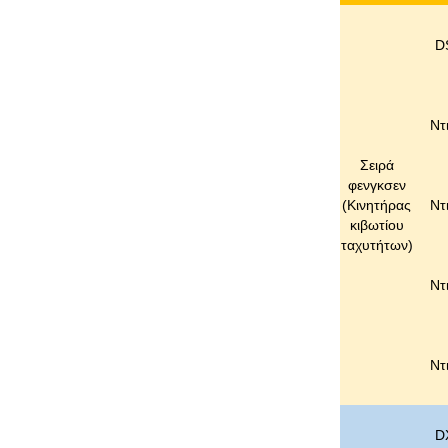
D
Ντ
Σειρά
φενγκσεν
(
Κινητήρας
Ντ
κιβωτίου
ταχυτήτων
)
Ντ
Ντ
D