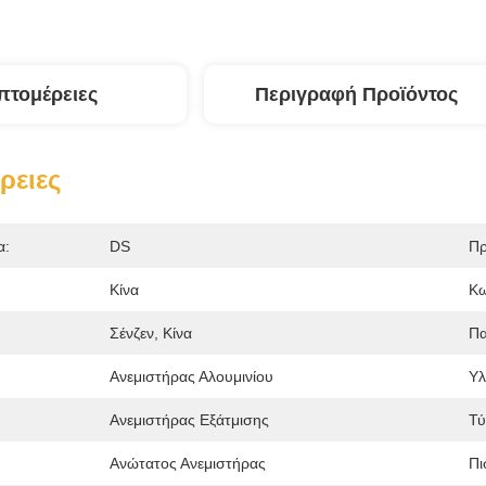
πτομέρειες
Περιγραφή Προϊόντος
ρειες
α:
DS
Πρ
Κίνα
Κω
Σένζεν, Κίνα
Πα
Ανεμιστήρας Αλουμινίου
Υλ
Ανεμιστήρας Εξάτμισης
Τύ
Ανώτατος Ανεμιστήρας
Πι