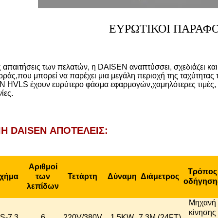
ΕΥΡΩΤΙΚΟΙ ΠΑΡΑΦΟ
 απαιτήσεις των πελατών, η DAISEN αναπτύσσει, σχεδιάζει κα
οράς,που μπορεί να παρέχει μια μεγάλη περιοχή της ταχύτητας
 HVLS έχουν ευρύτερο φάσμα εφαρμογών,χαμηλότερες τιμές, κα
ίες.
Η DAISEN ΑΠΟΤΕΛΕΙΣ:
Αριθμοί
Τρόπος
χήμα
των
Τετάρτη
Δύναμη
Διάμετρος
οδήγηση
λεπίδων
Μηχανή
κίνησης
S-7.3
6
220V/380V
1.5KW
7.3M (24FT)