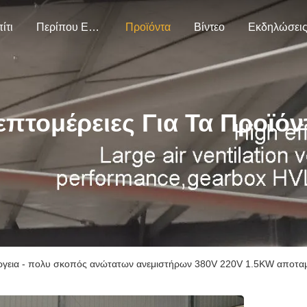
ίτι
Περίπου Εμείς
Προϊόντα
Βίντεο
Εκδηλώσει
επτομέρειες Για Τα Προϊόν
ργεια - πολυ σκοπός ανώτατων ανεμιστήρων 380V 220V 1.5KW αποταμί