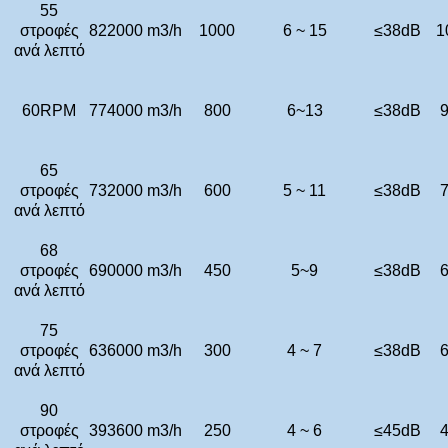
55
στροφές
822000 m3/h
1000
6 ~ 15
≤
38dB
1
ανά λεπτό
60RPM
774000 m3/h
800
6~13
≤
38dB
9
65
στροφές
732000 m3/h
600
5 ~ 11
≤
38dB
7
ανά λεπτό
68
στροφές
690000 m3/h
450
5~9
≤
38dB
6
ανά λεπτό
75
στροφές
636000 m3/h
300
4 ~ 7
≤
38dB
6
ανά λεπτό
90
στροφές
393600 m3/h
250
4 ~ 6
≤
45dB
4