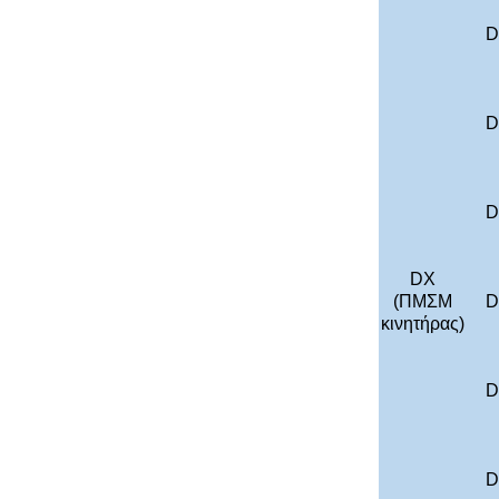
D
D
D
DX
(ΠΜΣΜ
D
κινητήρας)
D
D