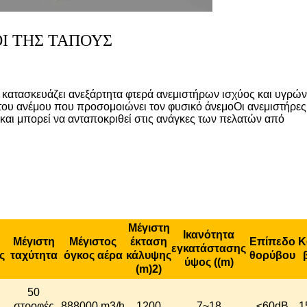
Ι ΤΗΣ ΤΑΠΟΥΣ
ι κατασκευάζει ανεξάρτητα φτερά ανεμιστήρων ισχύος και υγρώ
 του ανέμου που προσομοιώνει τον φυσικό άνεμοΟι ανεμιστήρες
ι μπορεί να ανταποκριθεί στις ανάγκες των πελατών από
Μέγιστη
Ικανότητα
Μέγιστη
Μέγιστος
έκταση
Επίπεδο
Κ
εγκατάστασης
ς
ταχύτητα
όγκος αέρα
κάλυψης
θορύβου
ύψος ((m)
(m)
2)
50
στροφές
888000 m3/h
1200
7~18
≤
60dB
1