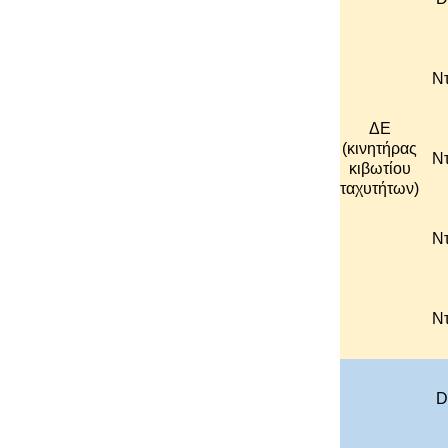
Ντ
ΔΕ
(κινητήρας
Ντ
κιβωτίου
ταχυτήτων)
Ντ
Ντ
D