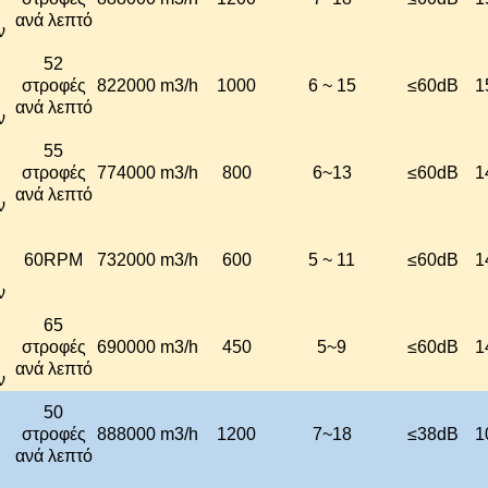
ανά λεπτό
ν
52
στροφές
822000 m3/h
1000
6 ~ 15
≤
60dB
1
ανά λεπτό
ν
55
στροφές
774000 m3/h
800
6~13
≤
60dB
1
ανά λεπτό
ν
60RPM
732000 m3/h
600
5 ~ 11
≤
60dB
1
ν
65
στροφές
690000 m3/h
450
5~9
≤
60dB
1
ανά λεπτό
ν
50
στροφές
888000 m3/h
1200
7~18
≤
38dB
1
ανά λεπτό