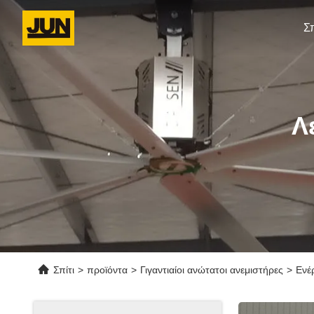
Σπ
Λ
Σπίτι
>
προϊόντα
>
Γιγαντιαίοι ανώτατοι ανεμιστήρες
>
Ενέ