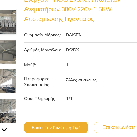
Ανεμιστήρων 380V 220V 1.5KW
Αποταμίευσης Γιγαντιαίος
Ονομασία Μάρκας:
DAISEN
Αριθμός Μοντέλου:
DS/DX
Μούβ:
1
Πληροφορίες
Άλλες συσκευές
Συσκευασίας:
Όροι Πληρωμής:
Τ/Τ
Επικοινωνήστε
Βρείτε Την Καλύτερη Τιμή