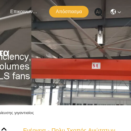
ς
Επικοινωνήστε Μαζί Μας
Απόσπασμα
τα
ευσης γιγαντιαίος
Ενέργεια - Πολυ Σκοπός Ανώτατων