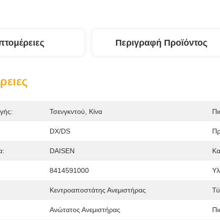
πτομέρειες
Περιγραφή Προϊόντος
ρειες
γής:
Τσενγκντού, Κίνα
Πι
DX/DS
Πρ
α:
DAISEN
Κα
8414591000
Υλ
Κεντροαποστάτης Ανεμιστήρας
Τύ
Ανώτατος Ανεμιστήρας
Πι