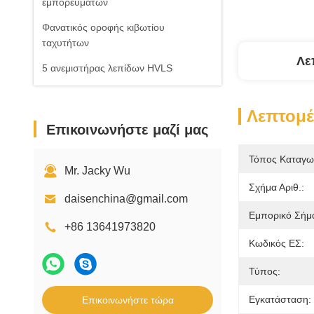
εμπορευμάτων
Φανατικός οροφής κιβωτίου
ταχυτήτων
Λε
5 ανεμιστήρας λεπίδων HVLS
Λεπτομέ
Επικοινωνήστε μαζί μας
Τόπος Καταγω
Mr. Jacky Wu
Σχήμα Αριθ.:
daisenchina@gmail.com
Εμπορικό Σήμ
+86 13641973820
Κωδικός ΕΣ:
Τύπος:
Εγκατάσταση:
Επικοινωνήστε τώρα