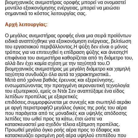
βιομηχανικός ανεμιστήρας οροφής μπορεί να ονομαστεί
μοντέλο εξοικονόμησης ενέργειας, μπορεί να μειώσει
σημαντικά το κόστος λειτουργίας σας.
Αρχή λειτουργίας
:
Ο μεγάλος ανεμιστήρας οροφής είναι μια σειρά προϊόντων
ειδικά αναπτύχθηκε για εξοικονόμηση ενέργειας, βελτίωση
του εργασιακού περιβάλλοντος.Η ψύξη δεν είναι ο μόνος
τρόπος για να επιτευχθεί η επίδραση ψύξης και άνεσηςΗ
επιφάνεια του ανεμιστήρα καθορίζεται από τη διάμετρο του,
αλλά δεν έχει καμία σχέση με την ταχύτητά του.Ο
βιομηχανικός ανεμιστήρας με μεγάλη διάμετρο και χαμηλή
ταχύτητα συνδυάζει όλα αυτά τα χαρακτηριστικά..
Μετά από χρόνια βαθιάς έρευνας και εξερεύνησης,
ενσωματώνοντας την προηγμένη αεροναυτική τεχνολογία
του εξωτερικού, εμείς οι Ντάι Σεν αναπτύξαμε ένα είδος
λεπίδων προπέλας με εξαιρετικές
επιδόσεις.συμμορφώνεται με συνεχές και σιωπηλό αεράκι
με αργή περιστροφήΟ μεγάλος όγκος της ροής του αέρα
που παράγεται από τις μοναδικές και υψηλής απόδοσης
λεπίδες του ωθεί προς τα κάτω, έτσι ώστε να
κατασκευαστεί μια σχεδόν τέλεια εξάτμιση προπέλας.
Προωθεί μεγάλο όγκο ροής αέρα προς το έδαφος και
κατασκευάζει ορισμένη ροή αέρα υψηλού επιπέδου που