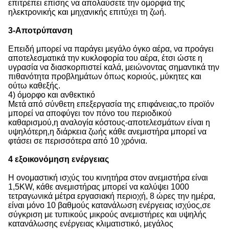
επιτρέπει επίσης να απολαύσετε την ομορφιά της
ηλεκτρονικής και μηχανικής επιτύχει τη ζωή.
3-Αποτρύπανση
Επειδή μπορεί να παράγει μεγάλο όγκο αέρα, να προάγει
αποτελεσματικά την κυκλοφορία του αέρα, έτσι ώστε η
υγρασία να διασκορπιστεί καλά, μειώνοντας σημαντικά την
πιθανότητα προβλημάτων όπως κοριούς, μύκητες και
ούτω καθεξής.
4) όμορφο και ανθεκτικό
Μετά από σύνθετη επεξεργασία της επιφάνειας,το προϊόν
μπορεί να αποφύγει τον πόνο του περιοδικού
καθαρισμού,η αναλογία κόστους-αποτελεσμάτων είναι η
υψηλότερη,η διάρκεια ζωής κάθε ανεμιστήρα μπορεί να
φτάσει σε περισσότερα από 10 χρόνια.
4 εξοικονόμηση ενέργειας
Η ονομαστική ισχύς του κινητήρα στον ανεμιστήρα είναι
1,5KW, κάθε ανεμιστήρας μπορεί να καλύψει 1000
τετραγωνικά μέτρα εργασιακή περιοχή, 8 ώρες την ημέρα,
είναι μόνο 10 βαθμούς κατανάλωση ενέργειας ισχύος,σε
σύγκριση με τυπικούς μικρούς ανεμιστήρες και υψηλής
κατανάλωσης ενέργειας κλιματιστικό, μεγάλος