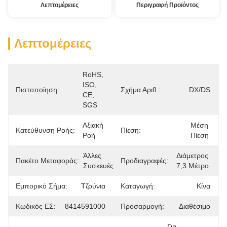
Λεπτομέρειες
Περιγραφή Προϊόντος
Λεπτομέρειες
RoHS, 
ISO, 
Πιστοποίηση:
Σχήμα Αριθ.:
DX/DS
CE, 
SGS
Αξιακή 
Μέση 
Κατεύθυνση Ροής:
Πίεση:
Ροή
Πίεση
Άλλες 
Διάμετρος 
Πακέτο Μεταφοράς:
Προδιαγραφές:
Συσκευές
7,3 Μέτρο
Εμπορικό Σήμα:
Τζούνια
Καταγωγή:
Κίνα
Κωδικός ΕΣ:
8414591000
Προσαρμογή:
Διαθέσιμο
Για 