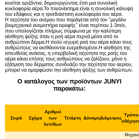
κινείται οριζόντια, δημιουργώντας έτσι μια συνολική
κυκλοφορία αέρα.Το πλεονέκτημα είναι η συνολική κάλυψη
του εδάφους και η τρισδιάστατη κυκλοφορία του αέρα.
Η ταχύτητα του ανέμου που παράγεται από τον "μεγάλο
βιομηχανικό ανεμιστήρα οροφής" είναι περίπου 1-3m/s,
που υπολογίζεται πλήρως σύμφωνα με την καλύτερη
αίσθηση ψύξης όταν η ροή αέρα περνά μέσα από το
ανθρώπινο δέρμα.Η πολύ ισχυρή ροή του αέρα κάνει τους
ανθρώπους να αισθάνονται ευερεθισμένοι.Η αίσθηση της
απευθείας ανάσας, η υπερβολική ταχύτητα της ροής του
αέρα κάνει επίσης τους ανθρώπους να ζαλίζουν, μόνο η
εξάτμιση του δέρματος συνδυάζει την ταχύτητα του αερίου,
μπορεί να ομορφώσει την αίσθηση ψύξης των ανθρώπων.
Ο κατάλογος των προϊόντων JUNYI
παρακάτω:
Αριθμοί
Τρόπο
Σειρά
Σχήμα
των
Τετάρτη
Δύναμη
Διάμετρος
οδήγησ
λεπίδων
Μηχαν