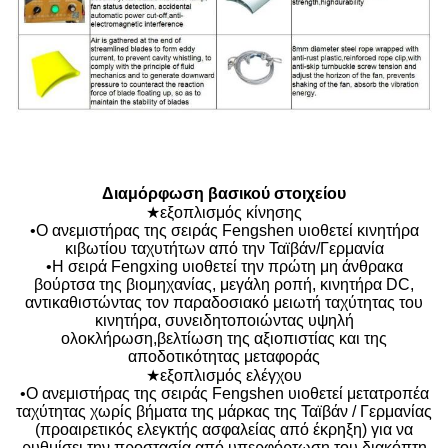
Διαμόρφωση βασικού στοιχείου
★εξοπλισμός κίνησης
•Ο ανεμιστήρας της σειράς Fengshen υιοθετεί κινητήρα
κιβωτίου ταχυτήτων από την Ταϊβάν/Γερμανία
•Η σειρά Fengxing υιοθετεί την πρώτη μη άνθρακα
βούρτσα της βιομηχανίας, μεγάλη ροπή, κινητήρα DC,
αντικαθιστώντας τον παραδοσιακό μειωτή ταχύτητας του
κινητήρα, συνειδητοποιώντας υψηλή
ολοκλήρωση,βελτίωση της αξιοπιστίας και της
αποδοτικότητας μεταφοράς
★εξοπλισμός ελέγχου
•Ο ανεμιστήρας της σειράς Fengshen υιοθετεί μετατροπέα
ταχύτητας χωρίς βήματα της μάρκας της Ταϊβάν / Γερμανίας
(προαιρετικός ελεγκτής ασφαλείας από έκρηξη) για να
ρυθμίσει την προστασία από υπερφόρτωση του διακόπτη