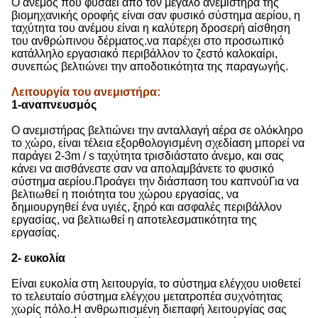
Ο άνεμος που φυσάει από τον μεγάλο ανεμιστήρα της
βιομηχανικής οροφής είναι σαν φυσικό σύστημα αερίου, η
ταχύτητα του ανέμου είναι η καλύτερη δροσερή αίσθηση
του ανθρώπινου δέρματος.να παρέχει στο προσωπικό
κατάλληλο εργασιακό περιβάλλον το ζεστό καλοκαίρι,
συνεπώς βελτιώνει την αποδοτικότητα της παραγωγής.
Λειτουργία του ανεμιστήρα
:
1-αναπνευσμός
Ο ανεμιστήρας βελτιώνει την ανταλλαγή αέρα σε ολόκληρο
το χώρο, είναι τέλεια εξορθολογισμένη σχεδίαση μπορεί να
παράγει 2-3m / s ταχύτητα τρισδιάστατο άνεμο, και σας
κάνει να αισθάνεστε σαν να απολαμβάνετε το φυσικό
σύστημα αερίου.Προάγει την διάσπαση του καπνούΓια να
βελτιωθεί η ποιότητα του χώρου εργασίας, να
δημιουργηθεί ένα υγιές, ξηρό και ασφαλές περιβάλλον
εργασίας, να βελτιωθεί η αποτελεσματικότητα της
εργασίας.
2- ευκολία
Είναι ευκολία στη λειτουργία, το σύστημα ελέγχου υιοθετεί
το τελευταίο σύστημα ελέγχου μετατροπέα συχνότητας
χωρίς πόλο.Η ανθρωπισμένη διεπαφή λειτουργίας σας