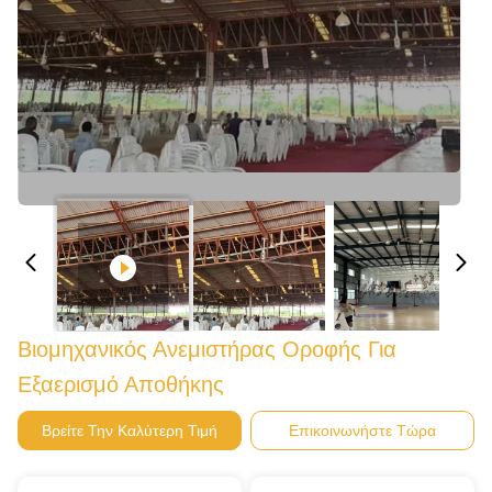
Βιομηχανικός Ανεμιστήρας Οροφής Για
Εξαερισμό Αποθήκης
Βρείτε Την Καλύτερη Τιμή
Επικοινωνήστε Τώρα