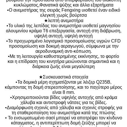
κυκλώματος,Φανατικά ψύξης και άλλα εξαρτήματα
•Ο ανεμιστήρας της σειράς Fengxing υιοθετεί έναν ειδικό
ελεγκτή χωρίς βούρτσα
★λεπτή ανεμιστήρα
•Το υλικό της λεπίδας του ανεμιστήρα υιοθετεί μαγνησίου
αλουμινίου κράμα T6 επεξεργασία, αντοχή στη διάβρωση,
υψηλή αντοχή, υψηλή αντοχή
•Το προχωρημένο λογισμικό προσομοίωσης υγρών CFD
προσομοίωση και δοκιμή αεραγωγού, σύμφωνα με την
αεροδυναμική αντι-κόπωση.
•Με τη λειτουργία καθυστερημένης εκκίνησης, το φορτίο
και η επίδραση του κινητήρα μειώνονται σημαντικά και η
διάρκεια ζωής είναι μεγαλύτερη
★Συσκευαστικά στοιχεία
•Τα δομικά μέρη σχηματίζονται με λέιζερ Q235B,
κάμποντας τη δομή στερεοποίησης, και το παχύτερο μέρος
είναι 8 mm.
•Χρησιμοποιούνται βίδες υψηλής αντοχής από κράμα
χάλυβα και αντιστροφή νάτσες για τις βίδες.
•Διαμόρφωση σχοινίς από χάλυβα και σχοινίς στροφής για
τη σταθεροποίηση του ανεμιστήρα κατά της πτώσης
• Το ενσωματωμένο σασί μπορεί να αποτρέψει τον κίνδυνο
κάταγματος, η αντιπερίπτωτη δομή ζεύξης μπορεί να