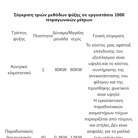
Σύγκριση τριών μεθόδων ψύξης σε εργοστάσιο 1000
τετραγωνικών μέτρων
Τρόπος
Δύναμη/
Μεγάλη
Ποσότητα
Γενική σύγκριση
ψύξης
μονάδα
ισχύς
Το κόστος μιας εφάπαξ
επένδυσης του
εξοπλισμού είναι
υψηλό,και το κόστος
Κεντρικό
1
80KW
80KW
συντήρησης της
κλιματιστικό
αντικατάστασης του
φίλτρου και της
προσθήκης ψυκτικού
είναι υψηλό
Η εγκατάσταση
παραδοσιακών
ανεμιστήρων τοίχων
περιορίζεται από τοίχους
και στήλες.Δεν είναι
Παραδοσιακός
ασφαλές για τα μαλλιά
βιομηχανικός
40
0.3KW
12KW
των μελών του