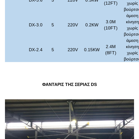
DX-3.6
5
220V
0.3KW
(12FT)
χωρίς
βούρτσ
άμεση
3.0M
κίνηση
DX-3.0
5
220V
0.2KW
(10FT)
χωρίς
βούρτσ
άμεση
2.4M
κίνηση
DX-2.4
5
220V
0.15KW
(8FT)
χωρίς
βούρτσ
ΦΑΝΤΑΡΙΣ ΤΗΣ ΣΕΡΙΑΣ DS