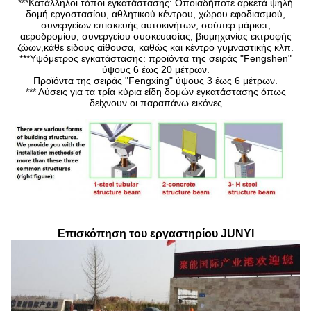
***Κατάλληλοι τόποι εγκατάστασης: Οποιαδήποτε αρκετά ψηλή
δομή εργοστασίου, αθλητικού κέντρου, χώρου εφοδιασμού,
συνεργείων επισκευής αυτοκινήτων, σούπερ μάρκετ,
αεροδρομίου, συνεργείου συσκευασίας, βιομηχανίας εκτροφής
ζώων,κάθε είδους αίθουσα, καθώς και κέντρο γυμναστικής κλπ.
***Υψόμετρος εγκατάστασης: προϊόντα της σειράς "Fengshen"
ύψους 6 έως 20 μέτρων.
Προϊόντα της σειράς "Fengxing" ύψους 3 έως 6 μέτρων.
*** Λύσεις για τα τρία κύρια είδη δομών εγκατάστασης όπως
δείχνουν οι παραπάνω εικόνες
Επισκόπηση του εργαστηρίου JUNYI