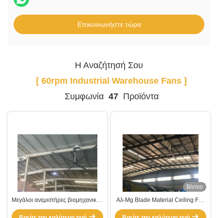
Επικοινωνήστε τώρα
Η Αναζήτησή Σου
[ 60rpm Industrial Warehouse Fans ]
Συμφωνία
47
Προϊόντα
Βίντεο
Μεγάλοι ανεμιστήρες βιομηχανικής
Αλ-Mg Blade Material Ceiling Fan
αποθήκης με κινητήρα 1,5 kW
για ψύξη βιομηχανικών αποθηκών
Βρείτε την καλύτερη τιμή
60RPM
Βρείτε την καλύτερη τιμή