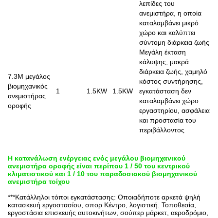
λεπίδες του
ανεμιστήρα, η οποία
καταλαμβάνει μικρό
χώρο και καλύπτει
σύντομη διάρκεια ζωής
Μεγάλη έκταση
κάλυψης, μακρά
διάρκεια ζωής, χαμηλό
7.3M μεγάλος
κόστος συντήρησης,
βιομηχανικός
1
1.5KW
1.5KW
εγκατάσταση δεν
ανεμιστήρας
καταλαμβάνει χώρο
οροφής
εργαστηρίου, ασφάλεια
και προστασία του
περιβάλλοντος
Η κατανάλωση ενέργειας ενός μεγάλου βιομηχανικού
ανεμιστήρα οροφής είναι περίπου 1 / 50 του κεντρικού
κλιματιστικού και 1 / 10 του παραδοσιακού βιομηχανικού
ανεμιστήρα τοίχου
***Κατάλληλοι τόποι εγκατάστασης: Οποιαδήποτε αρκετά ψηλή
κατασκευή εργοστασίου, σπορ
Κέντρο, λογιστική.
Τοποθεσία,
εργοστάσια επισκευής αυτοκινήτων, σούπερ μάρκετ, αεροδρόμιο,