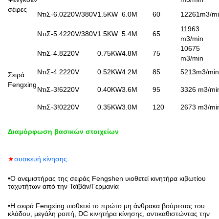
σέιρες
ΝτιΣ-6.0
220V/380V
1.5KW
6.0M
60
12261m3/m
11963
ΝτιΣ-5.4
220V/380V
1.5KW
5.4M
65
m3/min
10675
ΝτιΣ-4.8
220V
0.75KW
4.8M
75
m3/min
ΝτιΣ-4.2
220V
0.52KW
4.2M
85
5213m3/min
Σειρά
Fengxing
ΝτιΣ-3!6
220V
0.40KW
3.6M
95
3326 m3/mi
ΝτιΣ-3!0
220V
0.35KW
3.0M
120
2673 m3/mi
Διαμόρφωση βασικών στοιχείων
★
συσκευή κίνησης
•
Ο ανεμιστήρας της σειράς Fengshen υιοθετεί κινητήρα κιβωτίου
ταχυτήτων από την Ταϊβάν/Γερμανία
•
Η σειρά Fengxing υιοθετεί το πρώτο μη άνθρακα βούρτσας του
κλάδου, μεγάλη ροπή, DC κινητήρα κίνησης, αντικαθιστώντας την