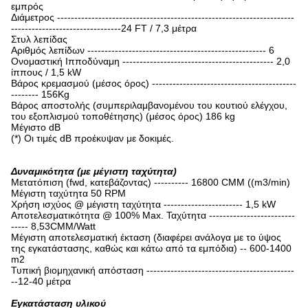
εμπρός
Διάμετρος ---------------------------------------------------------------------
--------------------------------24 FT / 7,3 μέτρα
Στυλ λεπίδας
Αριθμός λεπίδων ---------------------------------------------------- 6
Ονομαστική Ιπποδύναμη -------------------------------------------- 2,0
ίππους / 1,5 kW
Βάρος κρεμασμού (μέσος όρος) ------------------------------------------
-------- 156Kg
Βάρος αποστολής (συμπεριλαμβανομένου του κουτιού ελέγχου,
του εξοπλισμού τοποθέτησης) (μέσος όρος) 186 kg
Μέγιστο dB
(*) Οι τιμές dB προέκυψαν με δοκιμές.
Δυναμικότητα (με μέγιστη ταχύτητα)
Μετατόπιση (fwd, κατεβάζοντας) ---------- 16800 CMM ((m3/min)
Μέγιστη ταχύτητα 50 RPM
Χρήση ισχύος @ μέγιστη ταχύτητα ----------------------- 1,5 kW
Αποτελεσματικότητα @ 100% Max. Ταχύτητα -------------------------
----- 8,53CMM/Watt
Μέγιστη αποτελεσματική έκταση (διαφέρει ανάλογα με το ύψος
της εγκατάστασης, καθώς και κάτω από τα εμπόδια) -- 600-1400
m2
Τυπική βιομηχανική απόσταση -------------------------------------------
--12-40 μέτρα
Εγκατάσταση υλικού