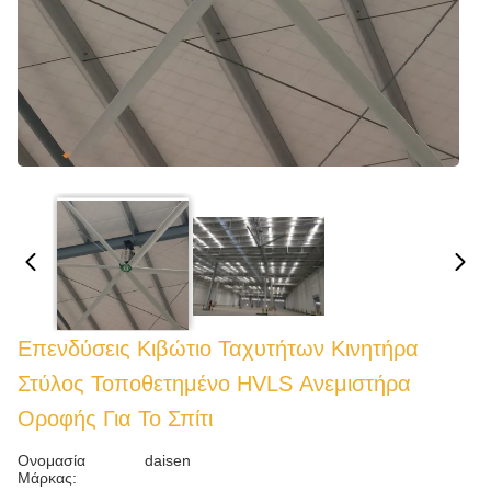
Επενδύσεις Κιβώτιο Ταχυτήτων Κινητήρα
Στύλος Τοποθετημένο HVLS Ανεμιστήρα
Οροφής Για Το Σπίτι
Ονομασία
daisen
Μάρκας: