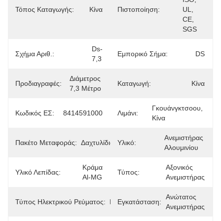
Τόπος Καταγωγής:
Κίνα
Πιστοποίηση:
UL, 
CE, 
SGS
Ds-
Σχήμα Αριθ.:
Εμπορικό Σήμα:
DS
7,3
Διάμετρος 
Προδιαγραφές:
Καταγωγή:
Κίνα
7,3 Μέτρο
Γκουάνγκτσοου, 
Κωδικός ΕΣ:
8414591000
Λιμάνι:
Κίνα
Ανεμιστήρας 
Πακέτο Μεταφοράς:
Δαχτυλίδια
Υλικό:
Αλουμινίου
Κράμα 
Αξονικός 
Υλικό Λεπίδας:
Τύπος:
Al-MG
Ανεμιστήρας
Ανώτατος 
Τύπος Ηλεκτρικού Ρεύματος:
Κλιματισμός
Εγκατάσταση:
Ανεμιστήρας