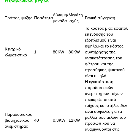
τετραγωνικών μέτρων
Δύναμη/
Μεγάλη
Τρόπος ψύξης
Ποσότητα
Γενική σύγκριση
μονάδα
ισχύς
Το κόστος μιας εφάπαξ
επένδυσης του
εξοπλισμού είναι
υψηλό,και το κόστος
Κεντρικό
1
80KW
80KW
συντήρησης της
κλιματιστικό
αντικατάστασης του
φίλτρου και της
προσθήκης ψυκτικού
είναι υψηλό
Η εγκατάσταση
παραδοσιακών
ανεμιστήρων τοίχων
περιορίζεται από
τοίχους και στήλες.Δεν
είναι ασφαλές για τα
Παραδοσιακός
μαλλιά των μελών του
βιομηχανικός
40
0.3KW
12KW
προσωπικού να
ανεμιστήρας
αναμιγνύονται στις