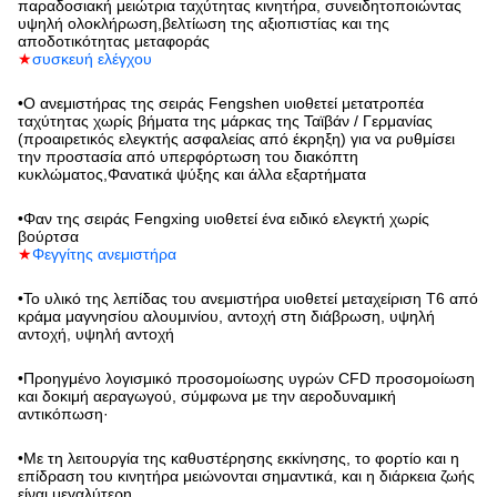
παραδοσιακή μειώτρια ταχύτητας κινητήρα, συνειδητοποιώντας
υψηλή ολοκλήρωση,βελτίωση της αξιοπιστίας και της
αποδοτικότητας μεταφοράς
★
συσκευή ελέγχου
•
Ο ανεμιστήρας της σειράς Fengshen υιοθετεί μετατροπέα
ταχύτητας χωρίς βήματα της μάρκας της Ταϊβάν / Γερμανίας
(προαιρετικός ελεγκτής ασφαλείας από έκρηξη) για να ρυθμίσει
την προστασία από υπερφόρτωση του διακόπτη
κυκλώματος,Φανατικά ψύξης και άλλα εξαρτήματα
•
Φαν της σειράς Fengxing υιοθετεί ένα ειδικό ελεγκτή χωρίς
βούρτσα
★
Φεγγίτης ανεμιστήρα
•
Το υλικό της λεπίδας του ανεμιστήρα υιοθετεί μεταχείριση T6 από
κράμα μαγνησίου αλουμινίου, αντοχή στη διάβρωση, υψηλή
αντοχή, υψηλή αντοχή
•
Προηγμένο λογισμικό προσομοίωσης υγρών CFD προσομοίωση
και δοκιμή αεραγωγού, σύμφωνα με την αεροδυναμική
αντικόπωση·
•
Με τη λειτουργία της καθυστέρησης εκκίνησης, το φορτίο και η
επίδραση του κινητήρα μειώνονται σημαντικά, και η διάρκεια ζωής
είναι μεγαλύτερη