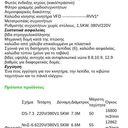
Φωτός ένδειξης ισχύος (κακό/πράσινο)
Φίλτρο γραμμής ραδιοσυχνοτήτων
Ατμοσφαιρικός διακόπτης
Καλώδιο κίνησης κινητήρα VFD -----------------RVV1*
Μετατροπέας συχνοτήτων
Ρυθμιστής συχνοτήτων χωρίς στύλους, 1,5KW, 380V/220V
Συστατικά ασφαλείας
βίδα στρογγυλοκόλλησης
Μηχανική δομή κατά της πτώσης
καλώδιο από χάλυβα επικαλυμμένο με πλαστικό
Σχοινιά για τη διατήρηση της λεπίδας (6), καλώδιο ασφαλείας,
καλώδια τύπου (μόνο για το ταβάνι)
βίδες υψηλής αντοχής και αντιφλοιωτικά νώτα 8.8,10.9, 12,9
βαθμός για διαφορετικές δομές.
Εγγύηση
Ένα έτος εγγύηση για τον κινητήρα, την λεπίδα, το κιβώτιο
ταχυτήτων και το πάνελ ελέγχου.
Πρότυπο προϊόντος
Μέγιστη
Σχήμα
Τετάρτη
Δύναμη
Διάμετρος
Όγκος
ταχύτητα
16800
DS-7.3
220V/380V
1.5KW
7.3M
50
m3/min
12862
ΝτιΣ-6.6
220V/380V
1.5KW
6.6M
55
Φενγκσέν
m3/min