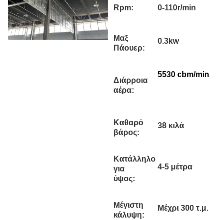
Rpm:
0-110r/min
Μαξ
0.3kw
Πάουερ:
5530 cbm/min
Διάρροια
αέρα:
Καθαρό
38 κιλά
βάρος:
Κατάλληλο
4-5 μέτρα
για
ύψος:
Μέγιστη
Μέχρι 300 τ.μ.
κάλυψη: