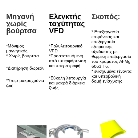
Μηχανή 
Ελεγκτής 
Σκοπός:
χωρίς 
ταχύτητας 
βούρτσα
VFD
* Επεξεργασία 
επιφάνειας και 
επεξεργασία 
*Μόνιμος 
*Πολυλειτουργικό 
εξαιρετικής 
μαγνητικός
VFD
οξείδωσης με 
* Χωρίς βούρτσα
*Προστατευόμενη 
θερμική επεξεργασία 
από υπερφόρτωση 
του κράματος Al-Mg 
και υπερστροφή
6063 T6.
*Διατήρηση δωρεάν
* ενισχυμένα τένοντα 
και υπερβολική 
*Εύκολη λειτουργία 
*Υπερ-μακροχρόνια 
δομή ενίσχυσης
και μακρά διάρκεια 
ζωή
ζωής