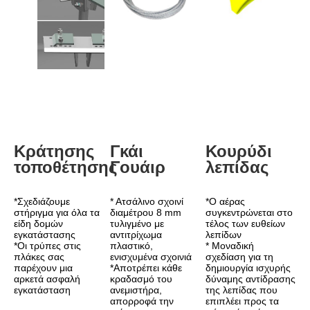
Κράτησης 
Γκάι 
Κουρύδι 
τοποθέτησης
Γουάιρ
λεπίδας
*Σχεδιάζουμε 
* Ατσάλινο σχοινί 
*Ο αέρας 
στήριγμα για όλα τα 
διαμέτρου 8 mm 
συγκεντρώνεται στο 
είδη δομών 
τυλιγμένο με 
τέλος των ευθείων 
εγκατάστασης
αντιτρίχωμα 
λεπίδων
*Οι τρύπες στις 
πλαστικό, 
* Μοναδική 
πλάκες σας 
ενισχυμένα σχοινιά
σχεδίαση για τη 
παρέχουν μια 
*Αποτρέπει κάθε 
δημιουργία ισχυρής 
αρκετά ασφαλή 
κραδασμό του 
δύναμης αντίδρασης 
εγκατάσταση
ανεμιστήρα, 
της λεπίδας που 
απορροφά την 
επιπλέει προς τα 