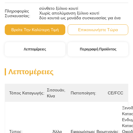
σύνθετο ξύλινο κουτί
Πληροφορίες
Χωρίς απολύμανση ξύλινο κουτί
Συσκευασίας:
δύο κουτιά ως μονάδα συσκευασίας για ένα
Βρείτε Την Καλύτερη Τιμή
Επικοινωνήστε Τώρα
Λεπτομέρειες
Περιγραφή Προϊόντος
Λεπτομέρειες
Σιτσουάν, 
Τόπος Καταγωγής:
Πιστοποίηση:
CE/FCC
Κίνα
Ξενοδο
Κατασ
Ενδυμ
Κατασ
Τύπος:
Άλλα
Εφαρμόσιμες Βιομηχανίες:
Οικοδ