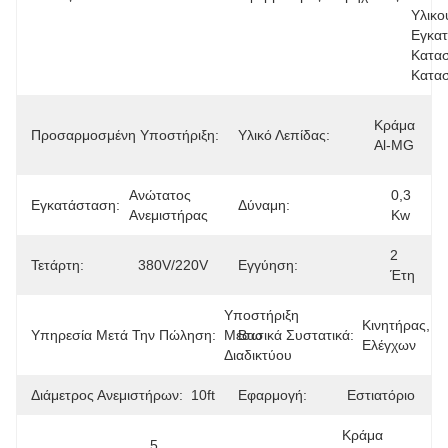
Υλικού
Εγκατ
Κατασ
Κατα
OEM, 
Κράμα 
Προσαρμοσμένη Υποστήριξη:
ODM, 
Υλικό Λεπίδας:
Al-MG
OBM
Ανώτατος 
0,3 
Εγκατάσταση:
Δύναμη:
Ανεμιστήρας
Kw
2 
Τετάρτη:
380V/220V
Εγγύηση:
Έτη
Υποστήριξη 
Κινητήρας, 
Υπηρεσία Μετά Την Πώληση:
Μέσω 
Βασικά Συστατικά:
Ελέγχων
Διαδικτύου
Διάμετρος Ανεμιστήρων:
10ft
Εφαρμογή:
Εστιατόριο
Κράμα 
5 