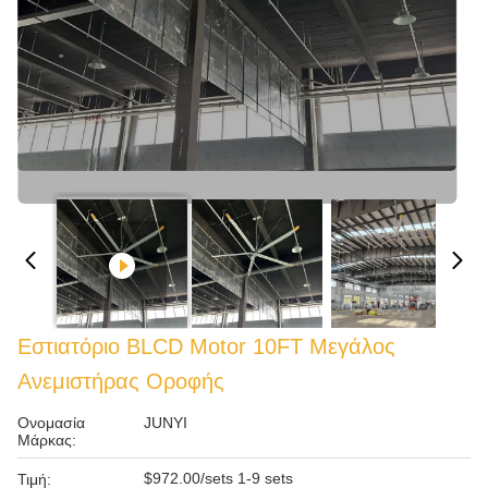
Εστιατόριο BLCD Motor 10FT Μεγάλος
Ανεμιστήρας Οροφής
Ονομασία
JUNYI
Μάρκας:
$972.00/sets 1-9 sets
Τιμή: