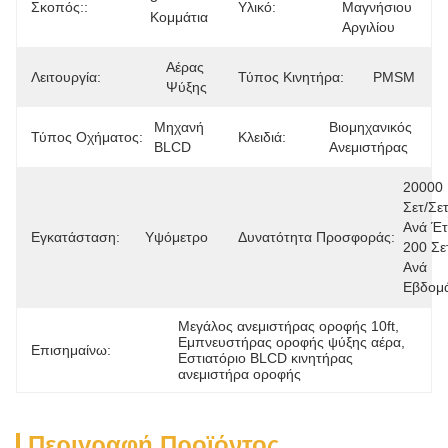
Σκοπός::
Υλικό:
Μαγνήσιου 
Κομμάτια
Αργιλίου
Αέρας 
Λειτουργία:
Τύπος Κινητήρα:
PMSM
Ψύξης
Μηχανή 
Βιομηχανικός 
Τύπος Οχήματος:
Κλειδιά:
BLCD
Ανεμιστήρας
20000 
Σετ/σετ
Ανά Έτ
Εγκατάσταση:
Υψόμετρο
Δυνατότητα Προσφοράς:
200 Σετ
Ανά 
Εβδομ
Μεγάλος ανεμιστήρας οροφής 10ft
, 
Εμπνευστήρας οροφής ψύξης αέρα
, 
Επισημαίνω:
Εστιατόριο BLCD κινητήρας 
ανεμιστήρα οροφής
Περιγραφή Προϊόντος