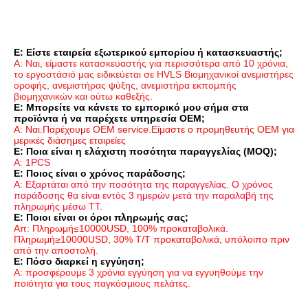
Ε: Είστε εταιρεία εξωτερικού εμπορίου ή κατασκευαστής;
Α: Ναι, είμαστε κατασκευαστής για περισσότερα από 10 χρόνια, 
το εργοστάσιό μας ειδικεύεται σε HVLS Βιομηχανικοί ανεμιστήρες 
οροφής, ανεμιστήρας ψύξης, ανεμιστήρα εκπομπής 
βιομηχανικών και ούτω καθεξής.
Ε: Μπορείτε να κάνετε το εμπορικό μου σήμα στα 
προϊόντα ή να παρέχετε υπηρεσία OEM;
Α: Ναι.Παρέχουμε OEM service.Είμαστε ο προμηθευτής OEM για 
μερικές διάσημες εταιρείες
Ε: Ποια είναι η ελάχιστη ποσότητα παραγγελίας (MOQ);
Α: 1PCS
Ε: Ποιος είναι ο χρόνος παράδοσης;
Α: Εξαρτάται από την ποσότητα της παραγγελίας. Ο χρόνος 
παράδοσης θα είναι εντός 3 ημερών μετά την παραλαβή της 
πληρωμής μέσω TT.
Ε: Ποιοι είναι οι όροι πληρωμής σας;
Απ: Πληρωμή≤10000USD, 100% προκαταβολικά. 
Πληρωμή≥10000USD, 30% T/T προκαταβολικά, υπόλοιπο πριν 
από την αποστολή.
Ε: Πόσο διαρκεί η εγγύηση;
Α: προσφέρουμε 3 χρόνια εγγύηση για να εγγυηθούμε την 
ποιότητα για τους παγκόσμιους πελάτες.