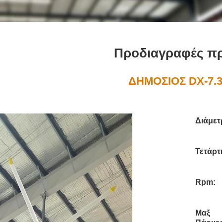
Προδιαγραφές πρ
ΔΗΜΟΣΙΟΣ DX-7.
Διάμετ
Τετάρτ
Rpm:
Μαξ