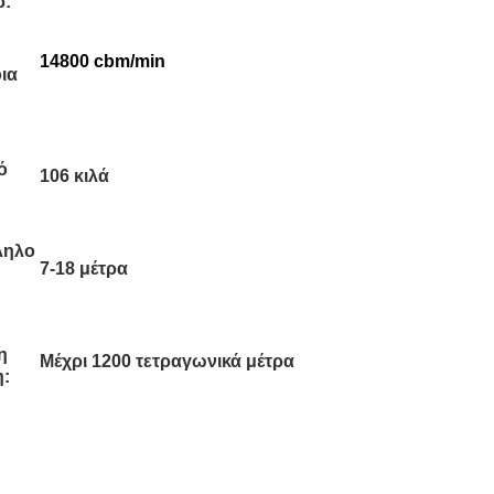
ρ:
14800 cbm/min
ια
ό
106 κιλά
ληλο
7-18 μέτρα
η
Μέχρι 1200 τετραγωνικά μέτρα
: