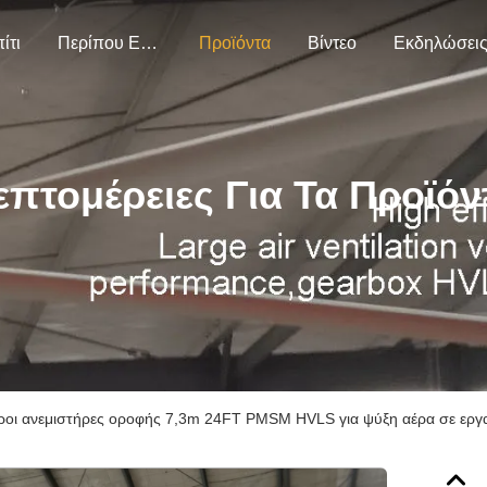
ίτι
Περίπου Εμείς
Προϊόντα
Βίντεο
Εκδηλώσει
επτομέρειες Για Τα Προϊόν
ροι ανεμιστήρες οροφής 7,3m 24FT PMSM HVLS για ψύξη αέρα σε εργα