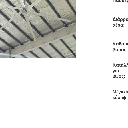
Πάουε
Διάρρο
αέρα:
Καθαρ
βάρος:
Κατάλ
για
ύψος:
Μέγιστ
κάλυψη