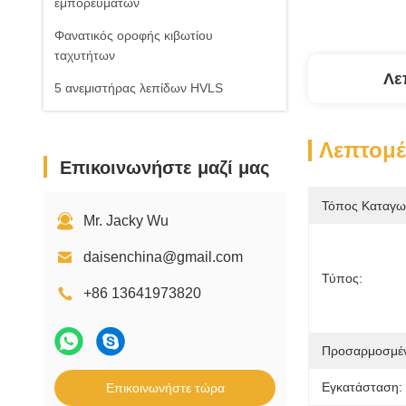
εμπορευμάτων
Φανατικός οροφής κιβωτίου
ταχυτήτων
Λε
5 ανεμιστήρας λεπίδων HVLS
Λεπτομέ
Επικοινωνήστε μαζί μας
Τόπος Καταγω
Mr. Jacky Wu
daisenchina@gmail.com
Τύπος:
+86 13641973820
Προσαρμοσμέν
Εγκατάσταση:
Επικοινωνήστε τώρα