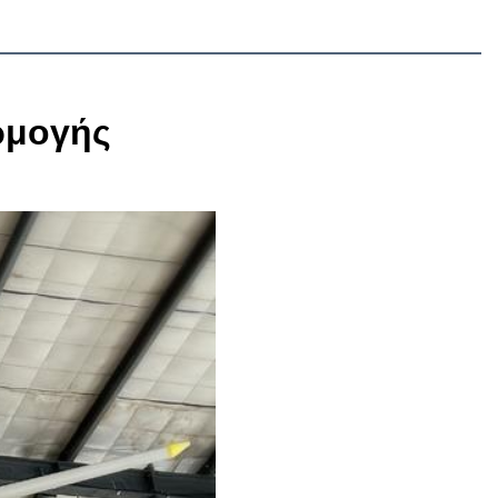
ρμογής