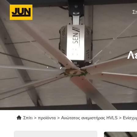
Σπ
Λ
Σπίτι
>
προϊόντα
>
Ανώτατος ανεμιστήρας HVLS
>
Ενίσχυ