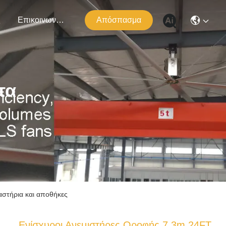
ς
Επικοινωνήστε Μαζί Μας
Απόσπασμα
τα
στήρια και αποθήκες
Ενίσχυροι Ανεμιστήρες Οροφής 7,3m 24FT