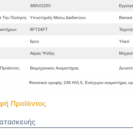
380V/220V
Εγγύησ
ά Την Πώληση:
Υποστήριξη Μέσω Διαδικτύου
Βασικά
μιστήρων:
8FT24FT
Ταχύτη
6pcs
Υλικό:
Αέρας Ψύξης
Μηχανή
Προϊόντος:
Βιομηχανικός Ανεμιστήρας
Δυνατό
Φανατικοί οροφής 24ft HVLS
, 
Ενίσχυροι ανεμιστήρες 
φή Προϊόντος
κατασκευής