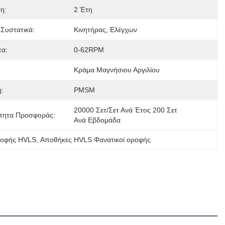
η:
2 Έτη
 Συστατικά:
Κινητήρας, Ελέγχων
τα:
0-62RPM
Κράμα Μαγνήσιου Αργιλίου
:
PMSM
20000 Σετ/σετ Ανά Έτος 200 Σετ 
τητα Προσφοράς:
Ανά Εβδομάδα
οροφής HVLS
, 
Αποθήκες HVLS Φανατικοί οροφής