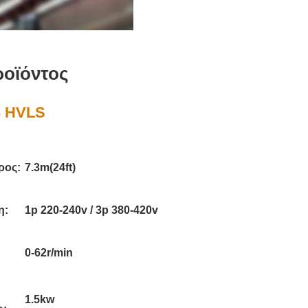
οϊόντος
3 HVLS
ρος:
7.3m(24ft)
η:
1p 220-240v / 3p 380-420v
0-62r/min
1.5kw