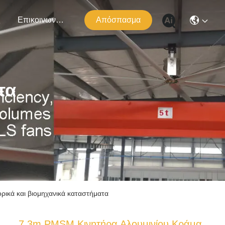
ς
Επικοινωνήστε Μαζί Μας
Απόσπασμα
τα
ρικά και βιομηχανικά καταστήματα
7.3m PMSM Κινητήρα Αλουμινίου Κράμα