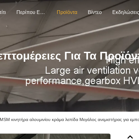
ίτι
Περίπου Εμείς
Προϊόντα
Βίντεο
Εκδηλώσει
επτομέρειες Για Τα Προϊόν
MSM κινητήρα αλουμινίου κράμα λεπίδα Μεγάλος ανεμιστήρας για εμπο