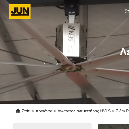
Σπ
Λ
Σπίτι
>
προϊόντα
>
Ανώτατος ανεμιστήρας HVLS
>
7.3m P