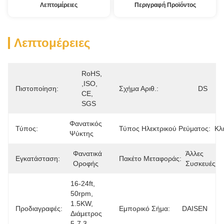
Λεπτομέρειες
Περιγραφή Προϊόντος
Λεπτομέρειες
RoHS, 
,ISO, 
Πιστοποίηση:
Σχήμα Αριθ.:
DS
CE, 
SGS
Φανατικός 
Τύπος:
Τύπος Ηλεκτρικού Ρεύματος:
Κλ
Ψύκτης
Φανατικά 
Άλλες 
Εγκατάσταση:
Πακέτο Μεταφοράς:
Οροφής
Συσκευές
16-24ft, 
50rpm, 
1.5KW, 
Προδιαγραφές:
Εμπορικό Σήμα:
DAISEN
Διάμετρος 
5-7.3 