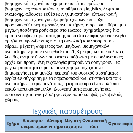
βιομηχανική μηχανή που χρησιμοποιείται ευρέως σε
βιομηχανικές εγκαταστάσεις, αποθήκευση logistics, δωμάτια
αναμονής, αίθουσες εκθέσεων, γυμναστήρια, κλπ.ως κοινή
βιομηχανική μηχανή για εξαερισμό χώρων και ψύξη
προσωπικούΟ βιομηχανικός ανεμιστήρας μπορεί να ωθήσει μια
μεγάλη ποσότητα ροής αέρα στο έδαφος, σχηματίζοντας ένα
ορισμένο ύψος στρώματος ροής αέρα στο έδαφος για να κινηθεί
οριζόντια, προωθώντας έτσι τη συνολική κυκλοφορία του
αέρα.Η μέγιστη διάμετρος των μεγάλων βιομηχανικών
ανεμιστήρων μπορεί να φθάσει τα 70,3 μέτρα, και οι ευέλικτες
λεπίδες ανεμιστήρων που κατασκευάζονται με αεροδυναμικές
αρχές και προηγμένη τεχνολογία μπορούν να οδηγήσουν μια
μεγάλη ποσότητα αέρα με μόνο χαμηλή ισχύ,και να
δημιουργήσει μια μεγάλη περιοχή του φυσικού συστήματος
αερίουΣε σύγκριση με τα παραδοσιακά κλιματιστικά και τους
ανεμιστήρες μικρής ταχύτητας, η ατμόσφαιρα είναι πολύ πιο
εύκολη.έχει απαράμιλλα πλεονεκτήματα εφαρμογής και
αποτελεί την ιδανική λύση για εξαερισμό και ψύξη σε ψηλούς
χώρους.
Τεχνικές παραμέτρους
Διάμετρος
Δύναμη
Μέγιστη
Ονομαστική
Σχήμα
Όγκος αέρα
ανεμιστήρα
κινητήρα
ταχύτητα
τάση