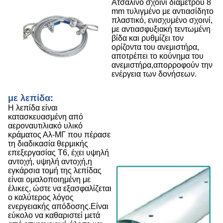
Ατσάλινο σχοινί διαμέτρου 8
mm τυλιγμένο με αντιασίδητο
πλαστικό, ενισχυμένο σχοινί,
με αντιασφυξιακή τεντωμένη
βίδα και ρυθμίζει τον
ορίζοντα του ανεμιστήρα,
αποτρέπει το κούνημα του
ανεμιστήρα,απορροφούν την
ενέργεια των δονήσεων.
με λεπίδα:
Η λεπίδα είναι
κατασκευασμένη από
αεροναυτιλιακό υλικό
κράματος Αλ-ΜΓ που πέρασε
τη διαδικασία θερμικής
επεξεργασίας Τ6, έχει υψηλή
αντοχή, υψηλή αντοχή,η
εγκάρσια τομή της λεπίδας
είναι ομαλοποιημένη με
έλικες, ώστε να εξασφαλίζεται
ο καλύτερος λόγος
ενεργειακής απόδοσης.Είναι
εύκολο να καθαριστεί μετά