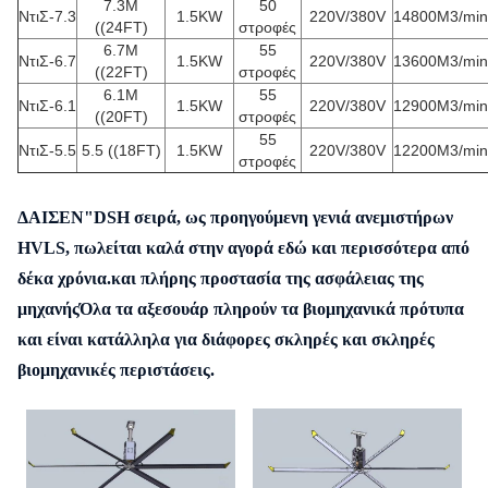
7.3M
50
ΝτιΣ-7.3
1.5KW
220V/380V
14800M3/min
((24FT)
στροφές
6.7M
55
ΝτιΣ-6.7
1.5KW
220V/380V
13600M3/min
((22FT)
στροφές
6.1M
55
ΝτιΣ-6.1
1.5KW
220V/380V
12900M3/min
((20FT)
στροφές
55
ΝτιΣ-5.5
5.5 ((18FT)
1.5KW
220V/380V
12200M3/min
στροφές
ΔΑΙΣΕΝ
"DS
Η σειρά, ως προηγούμενη γενιά ανεμιστήρων
HVLS, πωλείται καλά στην αγορά εδώ και περισσότερα από
δέκα χρόνια.και πλήρης προστασία της ασφάλειας της
μηχανήςΌλα τα αξεσουάρ πληρούν τα βιομηχανικά πρότυπα
και είναι κατάλληλα για διάφορες σκληρές και σκληρές
βιομηχανικές περιστάσεις.