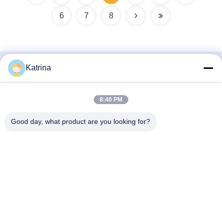
6
7
8
Katrina
Γρήγορη επικοινωνία
Διεύθυνση
8:40 PM
- Όχι, όχι, όχι.5, κτίριο 11, διεθνές βιομηχανικό λιμάνι Juneng,
Good day, what product are you looking for?
αριθ.117, οδός Nansan, ζώνη οικονομικής ανάπτυξης,
περιοχή Longquanyi, Chengdu, επαρχία Sichuan, Κίνα
Τηλεφώνημα
86--13641973820
Ηλεκτρονικό
daisenchina@gmail.com